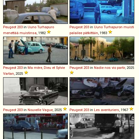
Peugeot
203
in
Uuno Turhapuro
Peugeot
203
in
Uuno Turhapuron muisti
menettää muistinsa
, 1982
palailee pätkittäin
, 1983
Peugeot
203
in
Ma mère, Dieu et Sylvie
Peugeot
203
in
Nadie nos vio partir
, 2025
Vartan
, 2025
Peugeot
203
in
Nouvelle Vague
, 2025
Peugeot
203
in
Les aventuriers
, 1967