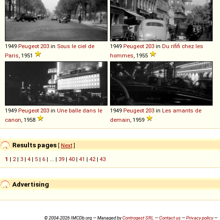
1949
Peugeot
203
in
Sous le ciel de
1949
Peugeot
203
in
Du rififi chez les
Paris
, 1951
hommes
, 1955
1949
Peugeot
203
in
Une balle dans le
1949
Peugeot
203
in
Les amants de
canon
, 1958
demain
, 1959
Results pages
[
Next
]
1
|
2
|
3
|
4
|
5
|
6
| ... |
39
|
40
|
41
|
42
|
43
Advertising
© 2004-2026 IMCDb.org — Managed by
Controgest SRL
—
Contact us
—
Privacy policy
—