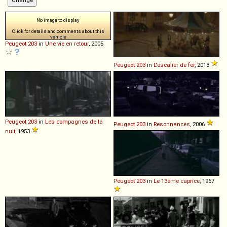
No image to display
Click for details and comments about this
vehicle
Peugeot
203
in
Une vie en retour
, 2005
Peugeot
203
in
L'escalier de fer
, 2013
Peugeot
203
in
Les compagnes de la
Peugeot
203
in
Resonnances
, 2006
nuit
, 1953
Peugeot
203
in
Le 13ème caprice
, 1967