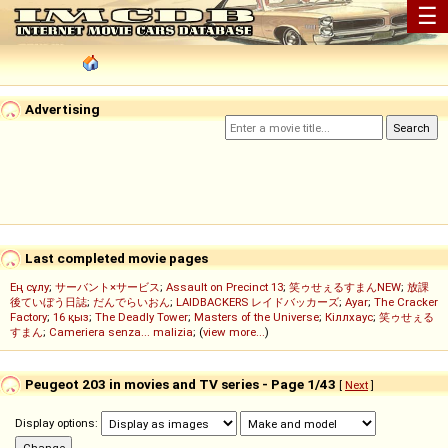
☰
Advertising
Last completed movie pages
Ең сұлу
;
サーバント×サービス
;
Assault on Precinct 13
;
笑ゥせぇるすまんNEW
;
放課
後ていぼう日誌
;
だんでらいおん
;
LAIDBACKERS レイドバッカーズ
;
Ayar
;
The Cracker
Factory
;
16 қыз
;
The Deadly Tower
;
Masters of the Universe
;
Кіллхаус
;
笑ゥせぇる
すまん
;
Cameriera senza... malizia
; (
view more...
)
Peugeot 203 in movies and TV series - Page 1/43
[
Next
]
Display options: