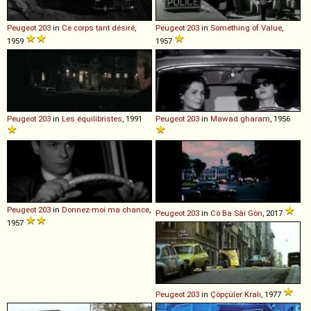
Peugeot
203
in
Ce corps tant désiré
,
Peugeot
203
in
Something of Value
,
1959
1957
Peugeot
203
in
Les équilibristes
, 1991
Peugeot
203
in
Mawad gharam
, 1956
Peugeot
203
in
Donnez-moi ma chance
,
Peugeot
203
in
Cô Ba Sài Gòn
, 2017
1957
Peugeot
203
in
Çöpçüler Kralı
, 1977