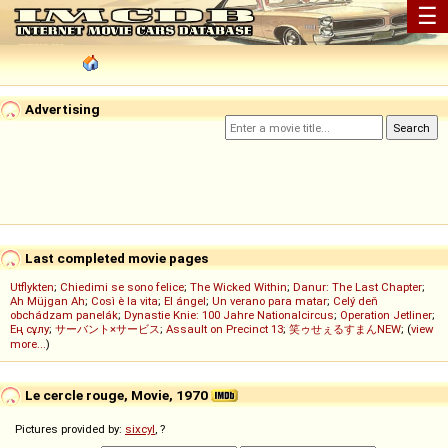
☰
Advertising
Last completed movie pages
Utflykten
;
Chiedimi se sono felice
;
The Wicked Within
;
Danur: The Last Chapter
;
Ah Müjgan Ah
;
Così è la vita
;
El ángel
;
Un verano para matar
;
Celý deň
obchádzam panelák
;
Dynastie Knie: 100 Jahre Nationalcircus
;
Operation Jetliner
;
Ең сұлу
;
サーバント×サービス
;
Assault on Precinct 13
;
笑ゥせぇるすまんNEW
; (
view
more...
)
Le cercle rouge, Movie, 1970
Pictures provided by:
sixcyl
, ?