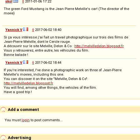
skol
◊
2011-01-06 17:22
The green Ford Mustang is the Jean Pierre Melville's car! (The director of the
movie)
Yannick V
◊
2017-06-02 18:40
Si ça vous intéresse j'ai fait un travail photographique sur trois des films de
Jean-Pierre Melville, dont le Cercle rouge.
A découvrir sur le site Melville, Delon & Co :
http://melvilledelon.blogspot.fr
Vous y retrouverez, entre autre, les véhicules du film.
Bonne balade !
Yannick V
◊
2017-06-02 18:44
If you're interested, I've done a photographic work on three of Jean-Pierre
Melville's movies, including this one.
You can discover it on the site "Melville, Delon & Co":
http://melvilledelon.blogspot.fr
You will find, among other things, the vehicles of the film.
Have a good trip !
Add a comment
You must
login
to post comments...
Advertising