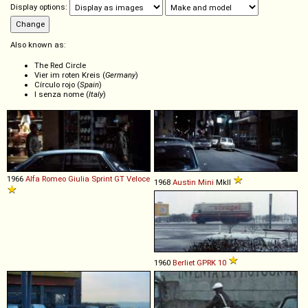
Display options:
Also known as:
The Red Circle
Vier im roten Kreis (
Germany
)
Círculo rojo (
Spain
)
I senza nome (
Italy
)
1966
Alfa Romeo
Giulia
Sprint
GT
Veloce
1968
Austin
Mini
MkII
1960
Berliet
GPRK
10