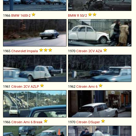
1966
BMW
1600
-
2
BMW
R
50
/
2
1965
Chevrolet
Impala
1970
Citroën
2CV
AZA
1961
Citroën
2CV
AZLP
1962
Citroën
Ami
6
1966
Citroën
Ami
6
Break
1970
Citroën
DSuper