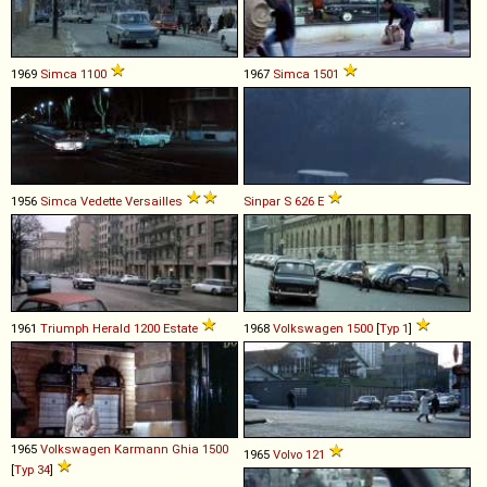
1969
Simca
1100
1967
Simca
1501
1956
Simca
Vedette
Versailles
Sinpar
S
626
E
1961
Triumph
Herald
1200
Estate
1968
Volkswagen
1500
[
Typ 1
]
1965
Volkswagen
Karmann
Ghia
1500
1965
Volvo
121
[
Typ 34
]