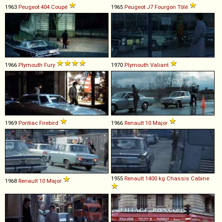
1963
Peugeot
404
Coupé
1965
Peugeot
J7
Fourgon
Tôlé
1966
Plymouth
Fury
1970
Plymouth
Valiant
1969
Pontiac
Firebird
1966
Renault
10
Major
1955
Renault
1400
kg
Chassis
Cabine
1968
Renault
10
Major