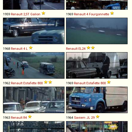
1959
Renault
2,5T
Galion
1969
Renault
4
Fourgonnette
1968
Renault
4
L
Renault
EL24
1962
Renault
Estafette
800
1969
Renault
Estafette
800
1963
Renault
R4
1964
Saviem
JL
29