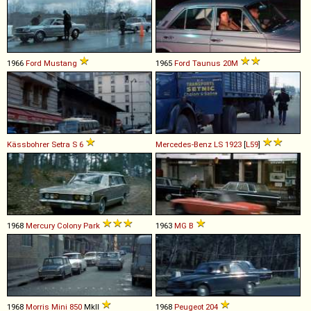
1966
Ford
Mustang
1965
Ford
Taunus
20M
Kässbohrer Setra
S
6
Mercedes-Benz
LS
1923
[
L59
]
1968
Mercury
Colony
Park
1963
MG
B
1968
Morris
Mini
850
MkII
1968
Peugeot
204