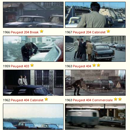
1966
Peugeot
204
Break
1967
Peugeot
204
Cabriolet
1959
Peugeot
403
1963
Peugeot
404
1962
Peugeot
404
Cabriolet
1963
Peugeot
404
Commerciale