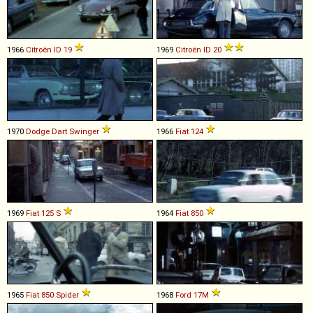
1966
Citroën
ID
19
1969
Citroën
ID
20
1970
Dodge
Dart
Swinger
1966
Fiat
124
1969
Fiat
125
S
1964
Fiat
850
1965
Fiat
850
Spider
1968
Ford
17M