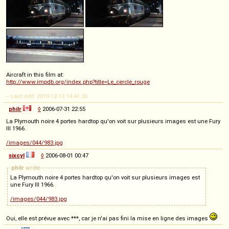
Aircraft in this film at:
http://www.impdb.org/index.php?title=Le_cercle_rouge
-- Last edit: 2010-12-13 14:41:26
philr
◊
2006-07-31 22:55
La Plymouth noire 4 portes hardtop qu'on voit sur plusieurs images est une Fury
III 1966.
/images/044/983.jpg
sixcyl
◊
2006-08-01 00:47
philr
wrote
La Plymouth noire 4 portes hardtop qu'on voit sur plusieurs images est
une Fury III 1966.
/images/044/983.jpg
Oui, elle est prévue avec ***, car je n'ai pas fini la mise en ligne des images