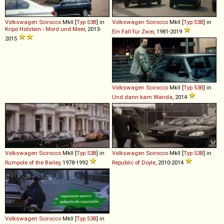
Volkswagen
Scirocco
MkII [
Typ 53B
] in
Volkswagen
Scirocco
MkII [
Typ 53B
] in
Kripo Holstein - Mord und Meer
, 2013-
Ein Fall für Zwei
, 1981-2019
2015
Volkswagen
Scirocco
MkII [
Typ 53B
] in
Und dann kam Wanda
, 2014
Volkswagen
Scirocco
MkII [
Typ 53B
] in
Volkswagen
Scirocco
MkII [
Typ 53B
] in
Rumpole of the Bailey
, 1978-1992
Republic of Doyle
, 2010-2014
Volkswagen
Scirocco
MkII [
Typ 53B
] in