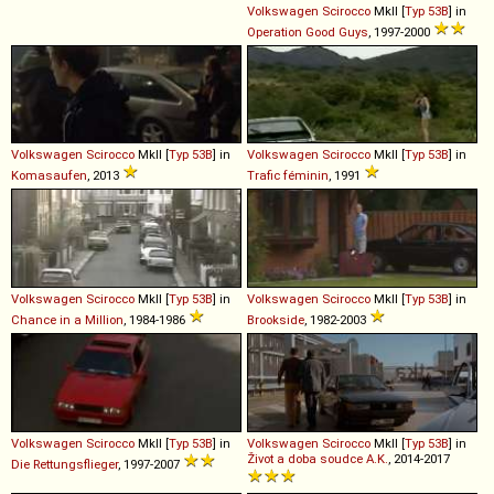
Volkswagen
Scirocco
MkII [
Typ 53B
] in
Operation Good Guys
, 1997-2000
Volkswagen
Scirocco
MkII [
Typ 53B
] in
Volkswagen
Scirocco
MkII [
Typ 53B
] in
Komasaufen
, 2013
Trafic féminin
, 1991
Volkswagen
Scirocco
MkII [
Typ 53B
] in
Volkswagen
Scirocco
MkII [
Typ 53B
] in
Chance in a Million
, 1984-1986
Brookside
, 1982-2003
Volkswagen
Scirocco
MkII [
Typ 53B
] in
Volkswagen
Scirocco
MkII [
Typ 53B
] in
Život a doba soudce A.K.
, 2014-2017
Die Rettungsflieger
, 1997-2007