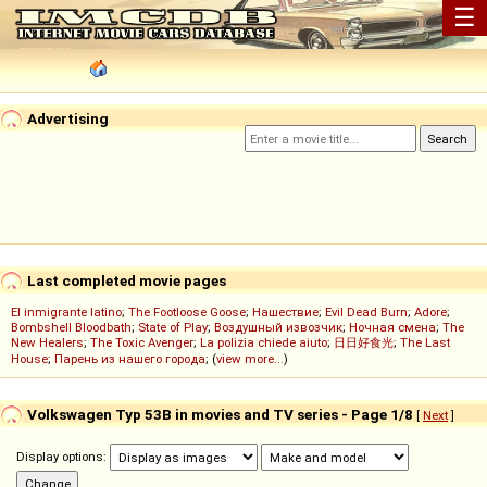
☰
Advertising
Last completed movie pages
El inmigrante latino
;
The Footloose Goose
;
Нашествие
;
Evil Dead Burn
;
Adore
;
Bombshell Bloodbath
;
State of Play
;
Воздушный извозчик
;
Ночная смена
;
The
New Healers
;
The Toxic Avenger
;
La polizia chiede aiuto
;
日日好食光
;
The Last
House
;
Парень из нашего города
; (
view more...
)
Volkswagen Typ 53B in movies and TV series - Page 1/8
[
Next
]
Display options: