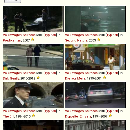
Volkswagen
Scirocco
MkII [
Typ 53B
] in
Volkswagen
Scirocco
MkII [
Typ 53B
] in
Predikanten
, 2007
Second Nature
, 2003
Volkswagen
Scirocco
MkII [
Typ 53B
] in
Volkswagen
Scirocco
MkII [
Typ 53B
] in
Dirk Gently
, 2010-2012
Die rote Meile
, 1999-2001
Volkswagen
Scirocco
MkII [
Typ 53B
] in
Volkswagen
Scirocco
MkII [
Typ 53B
] in
The Bill
, 1984-2010
Doppelter Einsatz
, 1994-2007