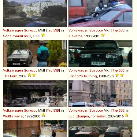
Volkswagen
Scirocco
MkII [
Typ 53B
] in
Volkswagen
Scirocco
MkII [
Typ 53B
] in
Sana maulit muli
, 1995
Kisváros
, 1993-2001
Volkswagen
Scirocco
MkII [
Typ 53B
] in
Volkswagen
Scirocco
MkII [
Typ 53B
] in
The Firm
, 2009
London's Burning
, 1988-2002
Volkswagen
Scirocco
MkII [
Typ 53B
] in
Volkswagen
Scirocco
MkII [
Typ 53B
] in
Wolffs Revier
, 1992-2006
Lud, zbunjen, normalan
, 2007-2016