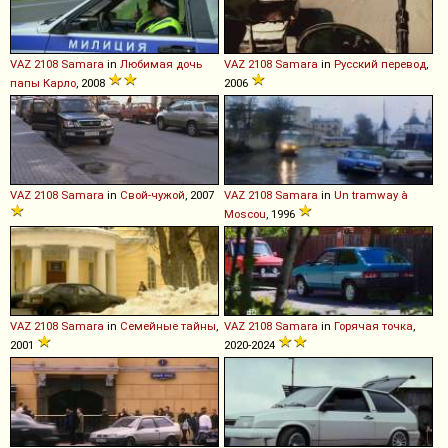
VAZ
2108
Samara
in
Любимая дочь
VAZ
2108
Samara
in
Русский перевод
,
папы Карло
, 2008
2006
VAZ
2108
Samara
in
Свой-чужой
, 2007
VAZ
2108
Samara
in
Un tramway à
Moscou
, 1996
VAZ
2108
Samara
in
Семейные тайны
,
VAZ
2108
Samara
in
Горячая точка
,
2001
2020-2024