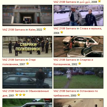
VAZ
2108
Samara
in
தாம் தூம்
, 2008
VAZ
2108
Samara
in
Слова и музыка
,
VAZ
2108
Samara
in
Kalev
, 2022
2004
VAZ
2108
Samara
in
Старі
VAZ
2108
Samara
in
Спартак и
полковники
, 2007
Калашников
, 2002
VAZ
2108
Samara
in
Обыкновенные
VAZ
2108
Samara
in
Остановка по
дни
, 2001
требованию
, 2000