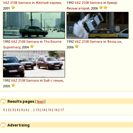
VAZ
2108
Samara
in
Жёлтый карлик
,
1992
VAZ
2108
Samara
in
Бумер:
2001
Фильм второй
, 2006
1992
VAZ
2108
Samara
in
The Bourne
1992
VAZ
2108
Samara
in
Флэш.ка
,
Supremacy
, 2004
2006
1992
VAZ
2108
Samara
in
Бой с тенью
,
2005
Results pages
[
Next
]
1
|
2
|
3
|
4
|
5
|
6
| ... |
13
|
14
|
15
|
16
|
17
Advertising