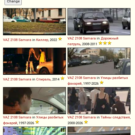
VAZ
2108
Samara
in
Дорожный
VAZ
2108
Samara
in
Киллер
, 2022
патруль
, 2008-2011
VAZ
2108
Samara
in
Улицы разбитых
VAZ
2108
Samara
in
Спираль
, 2014
фонарей
, 1997-2026
VAZ
2108
Samara
in
Улицы разбитых
VAZ
2108
Samara
in
Тайны следствия
,
фонарей
, 1997-2026
2000-2026