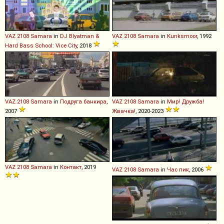
VAZ
2108
Samara
in
DJ Blyatman &
VAZ
2108
Samara
in
Kunksmoor
, 1992
Hard Bass School: Vice City
, 2018
VAZ
2108
Samara
in
Подруга банкира
,
VAZ
2108
Samara
in
Мир! Дружба!
2007
Жвачка!
, 2020-2023
VAZ
2108
Samara
in
Контакт
, 2019
VAZ
2108
Samara
in
Час пик
, 2006