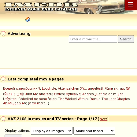
☰
Advertising
Last completed movie pages
Боевой киносборник 9
;
Loophole
;
Aktenzeichen XY... ungelöst!
;
Жанғақ тал
;
ปิด
เมืองล่า
;
군체
;
Just Me and You
;
Sixten
;
Нулевые
;
Andrea, justicia de mujer
;
Utflykten
;
Chiedimi se sono felice
;
The Wicked Within
;
Danur: The Last Chapter
;
Ah Müjgan Ah
; (
view more...
)
VAZ 2108 in movies and TV series - Page 1/17
[
Next
]
Display options: