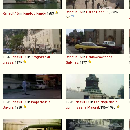
Renault
15
in
Police Flash 80
, 2026
Renault
15
in
Fandy, ó Fandy
, 1983
1976
Renault
15
in
7 ragazze di
Renault
15
in
L'enlèvement des
classe
, 1979
Sabines
, 1977
1972
Renault
15
in
Inspecteur la
1972
Renault
15
in
Les enquêtes du
Bavure
, 1980
commissaire Maigret
, 1967-1990