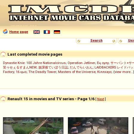
Home page
Search
Uni
Last completed movie pages
Dynastie Knie: 100 Jahre Nationalcircus
;
Operation Jetliner
;
Ең сұлу
;
サーバント×サ
笑ゥせぇるすまんNEW
;
放課後ていぼう日誌
;
だんでらいおん
;
LAIDBACKERS レイドバ
Factory
;
16 қыз
;
The Deadly Tower
;
Masters of the Universe
;
Кіллхаус
; (
view more...
Renault 15 in movies and TV series - Page 1/6
[
Next
]