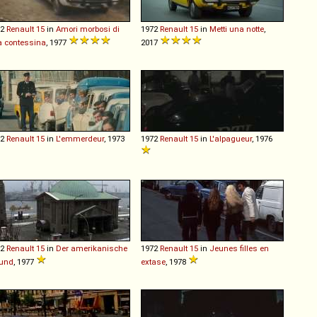
72
Renault
15
in
Amori morbosi di
1972
Renault
15
in
Metti una notte
,
 contessina
, 1977
2017
72
Renault
15
in
L'emmerdeur
, 1973
1972
Renault
15
in
L'alpagueur
, 1976
72
Renault
15
in
Der amerikanische
1972
Renault
15
in
Jeunes filles en
eund
, 1977
extase
, 1978