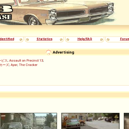
dentified
Statistics
Help/FAQ
Foru
Advertising
ービス
;
Assault on Precinct 13
;
ッカーズ
;
Ayar
;
The Cracker
)