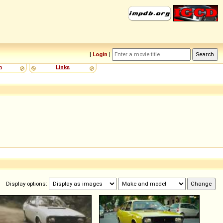
[
Login
]
m
Links
Display options: