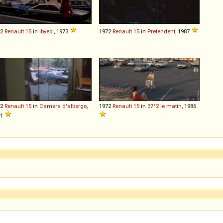
72
Renault
15
in
Ibyeol
, 1973
1972
Renault
15
in
Pretendent
, 1987
72
Renault
15
in
Camera d'albergo
,
1972
Renault
15
in
37°2 le matin
, 1986
81