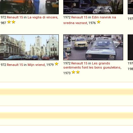
1972
Renault
15
in
La voglia di vincere
,
1972
Renault
15
in
Edin naivnik na
19
1987
sredna vazrast
, 1976
1972
Renault
15
in
Les grands
19
1972
Renault
15
in
Mijn vriend
, 1979
sentiments font les bons gueuletons
,
19
1973