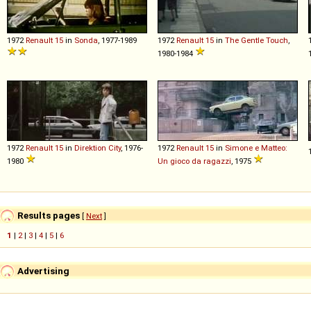
1972
Renault
15
in
Sonda
, 1977-1989
1972
Renault
15
in
The Gentle Touch
,
1980-1984
1972
Renault
15
in
Direktion City
, 1976-
1972
Renault
15
in
Simone e Matteo:
1980
Un gioco da ragazzi
, 1975
Results pages
[
Next
]
1
|
2
|
3
|
4
|
5
|
6
Advertising