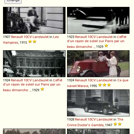
1907
Renault
10CV
Landaulet
in
Les
1923
Renault
10CV
Landaulet
in
L'effet
d'un rayon de soleil sur Paris par un
Vampires
, 1915
beau dimanche...
, 1929
1924
Renault
10CV
Landaulet
in
L'effet
1924
Renault
10CV
Landaulet
in
Ce que
d'un rayon de soleil sur Paris par un
savait Maisie
, 1995
beau dimanche...
, 1929
1928
Renault
10CV
Landaulet
in
The
Crime Doctor's Gamble
, 1947