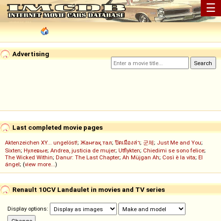
☰
Advertising
Last completed movie pages
Aktenzeichen XY... ungelöst!
;
Жанғақ тал
;
ปิดเมืองล่า
;
군체
;
Just Me and You
;
Sixten
;
Нулевые
;
Andrea, justicia de mujer
;
Utflykten
;
Chiedimi se sono felice
;
The Wicked Within
;
Danur: The Last Chapter
;
Ah Müjgan Ah
;
Così è la vita
;
El
ángel
; (
view more...
)
Renault 10CV Landaulet in movies and TV series
Display options: