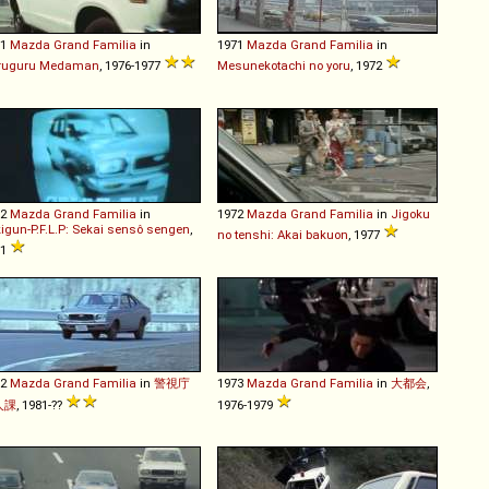
71
Mazda
Grand
Familia
in
1971
Mazda
Grand
Familia
in
ruguru Medaman
, 1976-1977
Mesunekotachi no yoru
, 1972
72
Mazda
Grand
Familia
in
1972
Mazda
Grand
Familia
in
Jigoku
igun-P.F.L.P: Sekai sensô sengen
,
no tenshi: Akai bakuon
, 1977
71
72
Mazda
Grand
Familia
in
警視庁
1973
Mazda
Grand
Familia
in
大都会
,
人課
, 1981-??
1976-1979