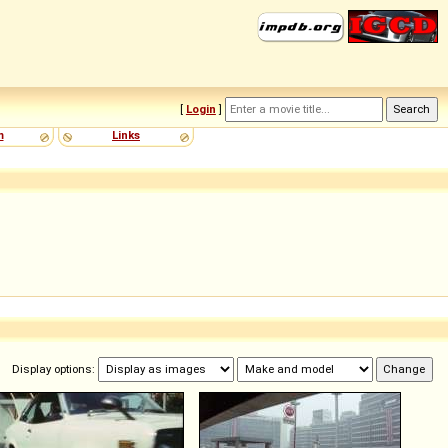
[
Login
]
m
Links
Display options: