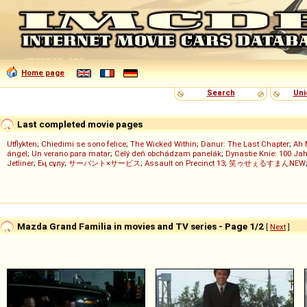
Home page
Search
Uni
Last completed movie pages
Utflykten
;
Chiedimi se sono felice
;
The Wicked Within
;
Danur: The Last Chapter
;
Ah 
ángel
;
Un verano para matar
;
Celý deň obchádzam panelák
;
Dynastie Knie: 100 Jah
Jetliner
;
Ең сұлу
;
サーバント×サービス
;
Assault on Precinct 13
;
笑ゥせぇるすまんNEW
Mazda Grand Familia in movies and TV series - Page 1/2
[
Next
]