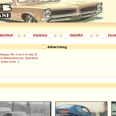
dentified
Statistics
Help/FAQ
Foru
Advertising
Müjgan Ah
;
Così è la vita
;
El
re Nationalcircus
;
Operation
; (
view more...
)