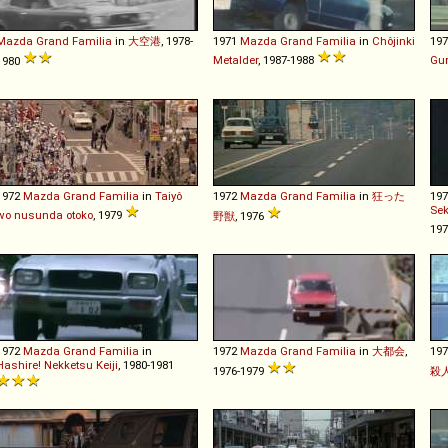
Mazda
Grand
Familia
in
大空港
, 1978-
1971
Mazda
Grand
Familia
in
Chôjinki
19
Metalder
, 1987-1988
Gu
1980
1972
Mazda
Grand
Familia
in
Taiyô
1972
Mazda
Grand
Familia
in
狂った
19
Sek
wo nusunda otoko
, 1979
野獣
, 1976
19
1972
Mazda
Grand
Familia
in
1972
Mazda
Grand
Familia
in
大都会
,
19
Hashire! Nekketsu Keiji
, 1980-1981
1976-1979
殺