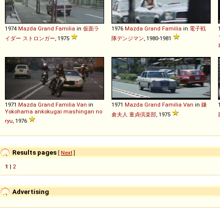
1974
Mazda
Grand
Familia
in
仮面ラ
1976
Mazda
Grand
Familia
in
電子戦
イダー ストロンガー
, 1975
隊デンジマン
, 1980-1981
1971
Mazda
Grand
Familia
Van
in
1971
Mazda
Grand
Familia
Van
in
鎌
Yokohama ankokugai mashingan no
倉夫人 童貞倶楽部
, 1975
ryu
, 1976
Results pages
[
Next
]
1
|
2
Advertising