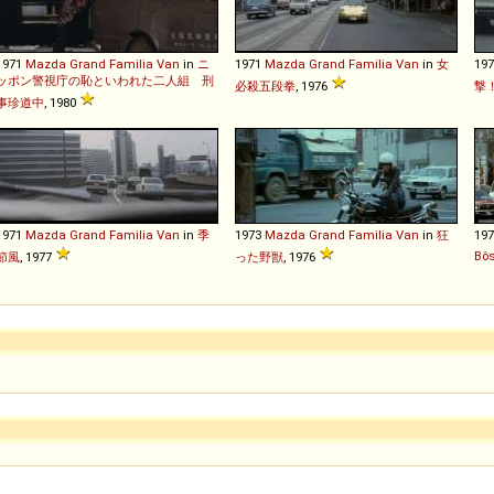
1971
Mazda
Grand
Familia
Van
in
ニ
1971
Mazda
Grand
Familia
Van
in
女
19
ッポン警視庁の恥といわれた二人組 刑
必殺五段拳
, 1976
撃
事珍道中
, 1980
1971
Mazda
Grand
Familia
Van
in
季
1973
Mazda
Grand
Familia
Van
in
狂
19
Bôs
節風
, 1977
った野獣
, 1976