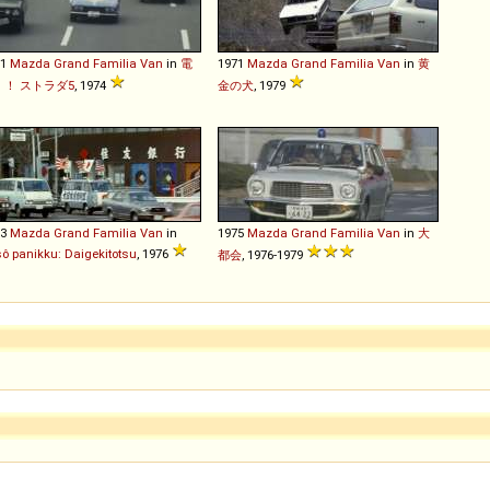
71
Mazda
Grand
Familia
Van
in
電
1971
Mazda
Grand
Familia
Van
in
黄
！！ ストラダ5
, 1974
金の犬
, 1979
73
Mazda
Grand
Familia
Van
in
1975
Mazda
Grand
Familia
Van
in
大
ô panikku: Daigekitotsu
, 1976
都会
, 1976-1979