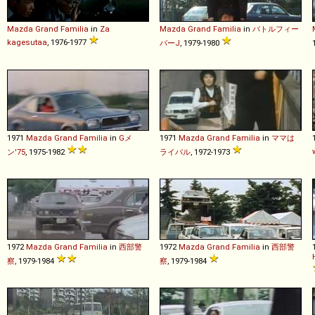
Mazda
Grand
Familia
in
Za
Mazda
Grand
Familia
in
バトルフィー
kagesutaa
, 1976-1977
バーJ
, 1979-1980
1971
Mazda
Grand
Familia
in
Gメ
1971
Mazda
Grand
Familia
in
ママは
ン'75
, 1975-1982
ライバル
, 1972-1973
1972
Mazda
Grand
Familia
in
西部警
1972
Mazda
Grand
Familia
in
西部警
察
, 1979-1984
察
, 1979-1984