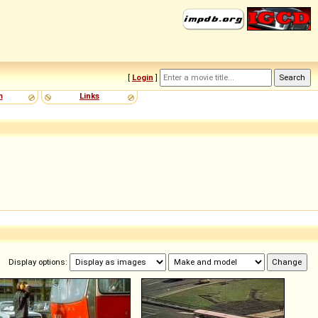
[
Login
]
m
Links
Display options: