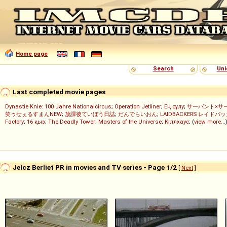
Home page
Search
Uni
Last completed movie pages
Dynastie Knie: 100 Jahre Nationalcircus
;
Operation Jetliner
;
Ең сұлу
;
サーバント×サ
笑ゥせぇるすまんNEW
;
放課後ていぼう日誌
;
だんでらいおん
;
LAIDBACKERS レイドバ
Factory
;
16 қыз
;
The Deadly Tower
;
Masters of the Universe
;
Кіллхаус
; (
view more...
Jelcz Berliet PR in movies and TV series - Page 1/2
[
Next
]