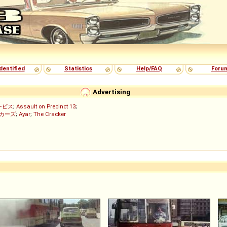
dentified
Statistics
Help/FAQ
Foru
Advertising
ービス
;
Assault on Precinct 13
;
ッカーズ
;
Ayar
;
The Cracker
)