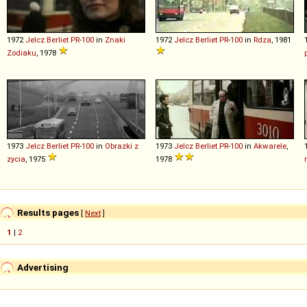
1972
Jelcz
Berliet
PR
-
100
in
Znaki
1972
Jelcz
Berliet
PR
-
100
in
Rdza
, 1981
Zodiaku
, 1978
1973
Jelcz
Berliet
PR
-
100
in
Obrazki z
1973
Jelcz
Berliet
PR
-
100
in
Akwarele
,
zycia
, 1975
1978
Results pages
[
Next
]
1
|
2
Advertising