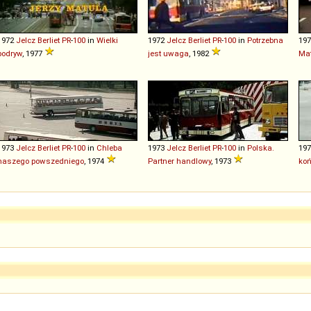
1972
Jelcz
Berliet
PR
-
100
in
Wielki
1972
Jelcz
Berliet
PR
-
100
in
Potrzebna
19
podryw
, 1977
jest uwaga
, 1982
Mat
1973
Jelcz
Berliet
PR
-
100
in
Chleba
1973
Jelcz
Berliet
PR
-
100
in
Polska.
19
naszego powszedniego
, 1974
Partner handlowy
, 1973
koń