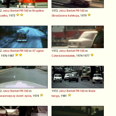
72
Jelcz
Berliet
PR
-
100
in
Brzydkie
1972
Jelcz
Berliet
PR
-
100
in
zatko
, 1973
Skradziona kolekcja
, 1979
72
Jelcz
Berliet
PR
-
100
in
07 zgłoś
1972
Jelcz
Berliet
PR
-
100
in
, 1976-1987
Czterdziestolatek
, 1974-1977
72
Jelcz
Berliet
PR
-
100
in
1972
Jelcz
Berliet
PR
-
100
in
Biale
ważniejszy dzień życia
, 1974
tango
, 1981