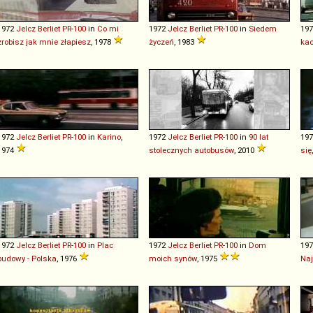
1972
Jelcz
Berliet
PR
-
100
in
Co mi
1972
Jelcz
Berliet
PR
-
100
in
Siedem
19
zrobisz jak mnie złapiesz
, 1978
życzeń
, 1983
kac
1972
Jelcz
Berliet
PR
-
100
in
Karino
,
1972
Jelcz
Berliet
PR
-
100
in
90 lat
19
1974
stolecznych autobusów
, 2010
się
1972
Jelcz
Berliet
PR
-
100
in
Plac
1972
Jelcz
Berliet
PR
-
100
in
Dom
19
budowy - Polska
, 1976
moich synów
, 1975
Naj