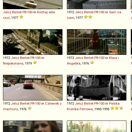
Jelcz
Berliet
PR
-
100
in
Kochaj albo
1972
Jelcz
Berliet
PR
-
100
in
Sam na
rzuć
, 1977
sam
, 1977
1972
Jelcz
Berliet
PR
-
100
in
1972
Jelcz
Berliet
PR
-
100
in
Klara i
Niepokonana
, 1979
Angelika
, 1976
1972
Jelcz
Berliet
PR
-
100
in
Człowiek z
1972
Jelcz
Berliet
PR
-
100
in
Polska
marmuru
, 1976
Kronika Filmowa
, 1945-1995