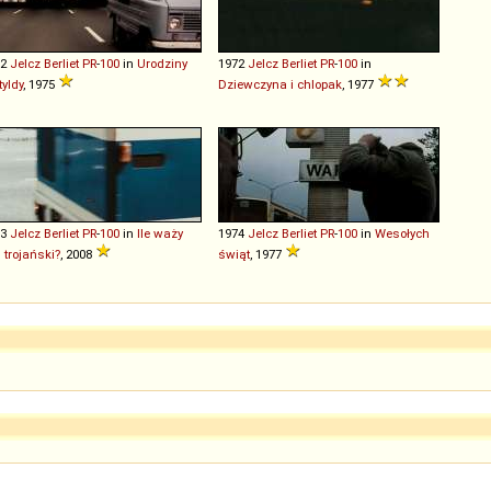
72
Jelcz
Berliet
PR
-
100
in
Urodziny
1972
Jelcz
Berliet
PR
-
100
in
yldy
, 1975
Dziewczyna i chlopak
, 1977
73
Jelcz
Berliet
PR
-
100
in
Ile waży
1974
Jelcz
Berliet
PR
-
100
in
Wesołych
 trojański?
, 2008
świąt
, 1977