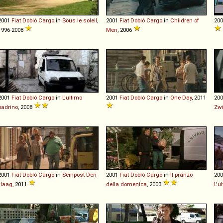
2001
Fiat
Doblò
Cargo
in
Sous le soleil
,
2001
Fiat
Doblò
Cargo
in
Children of
20
1996-2008
Men
, 2006
2001
Fiat
Doblò
Cargo
in
L'ultimo
2001
Fiat
Doblò
Cargo
in
One Day
, 2011
20
padrino
, 2008
Zwi
2001
Fiat
Doblò
Cargo
in
Seinpost Den
2001
Fiat
Doblò
Cargo
in
Il pranzo
20
Haag
, 2011
della domenica
, 2003
L'u