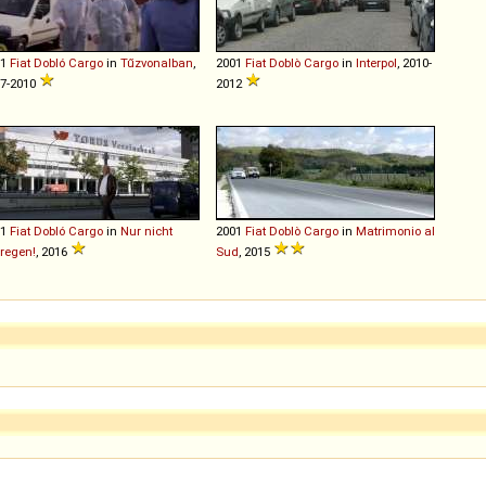
01
Fiat
Dobló
Cargo
in
Tűzvonalban
,
2001
Fiat
Doblò
Cargo
in
Interpol
, 2010-
7-2010
2012
01
Fiat
Dobló
Cargo
in
Nur nicht
2001
Fiat
Doblò
Cargo
in
Matrimonio al
regen!
, 2016
Sud
, 2015