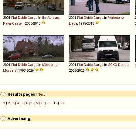
2001
Fiat
Doblò
Cargo
in
Ihr Auftrag,
2001
Fiat
Dobló
Cargo
in
Verbotene
Pater Castell
, 2008-2010
Liebe
, 1995-2015
2001
Fiat
Doblò
Cargo
in
Midsomer
2001
Fiat
Dobló
Cargo
in
SOKO Donau
,
Murders
, 1997-2026
2005-2026
Results pages
[
Next
]
1
|
2
|
3
|
4
|
5
|
6
| ... |
9
|
10
|
11
|
12
|
13
Advertising