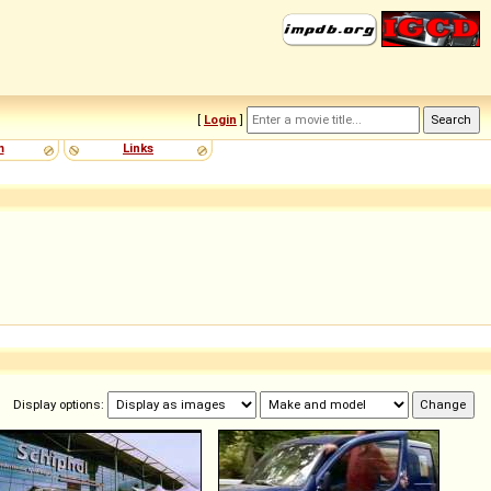
[
Login
]
m
Links
Display options: