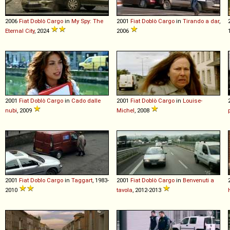
2006
Fiat
Doblò
Cargo
in
My Spy: The
2001
Fiat
Doblò
Cargo
in
Tirando a dar
,
Eternal City
, 2024
2006
2001
Fiat
Doblò
Cargo
in
Cado dalle
2001
Fiat
Doblò
Cargo
in
Louise-
nubi
, 2009
Michel
, 2008
2001
Fiat
Doblo
Cargo
in
Taggart
, 1983-
2001
Fiat
Doblò
Cargo
in
Benvenuti a
2010
tavola
, 2012-2013