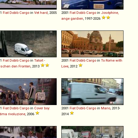
01
Fiat
Doblò
Cargo
in
Vet hard
, 2005
2001
Fiat
Doblò
Cargo
in
Joséphine,
ange gardien
, 1997-2026
01
Fiat
Doblò
Cargo
in
Tatort -
2001
Fiat
Doblò
Cargo
in
To Rome with
schen den Fronten
, 2013
Love
, 2012
01
Fiat
Doblò
Cargo
in
Cover boy:
2001
Fiat
Doblò
Cargo
in
Mario
, 2013-
ltima rivoluzione
, 2006
2014