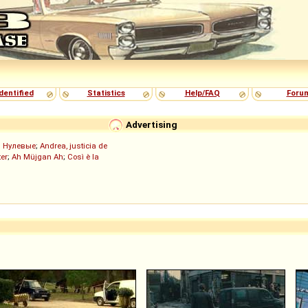
dentified
Statistics
Help/FAQ
Foru
Advertising
;
Нулевые
;
Andrea, justicia de
er
;
Ah Müjgan Ah
;
Così è la