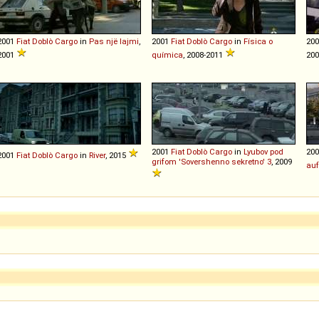
2001
Fiat
Doblò
Cargo
in
Pas një lajmi
,
2001
Fiat
Doblò
Cargo
in
Física o
20
2001
química
, 2008-2011
200
2001
Fiat
Doblò
Cargo
in
Lyubov pod
20
2001
Fiat
Doblò
Cargo
in
River
, 2015
grifom 'Sovershenno sekretno' 3
, 2009
auf