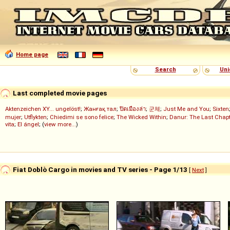
Home page
Search
Uni
Last completed movie pages
Aktenzeichen XY... ungelöst!
;
Жанғақ тал
;
ปิดเมืองล่า
;
군체
;
Just Me and You
;
Sixten
mujer
;
Utflykten
;
Chiedimi se sono felice
;
The Wicked Within
;
Danur: The Last Chapt
vita
;
El ángel
; (
view more...
)
Fiat Doblò Cargo in movies and TV series - Page 1/13
[
Next
]