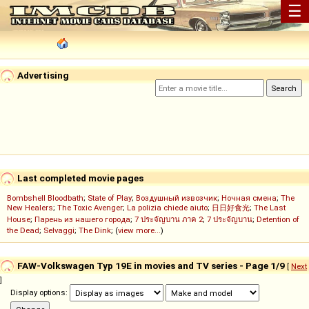
☰
Advertising
Last completed movie pages
Bombshell Bloodbath
;
State of Play
;
Воздушный извозчик
;
Ночная смена
;
The
New Healers
;
The Toxic Avenger
;
La polizia chiede aiuto
;
日日好食光
;
The Last
House
;
Парень из нашего города
;
7 ประจัญบาน ภาค 2
;
7 ประจัญบาน
;
Detention of
the Dead
;
Selvaggi
;
The Dink
; (
view more...
)
FAW-Volkswagen Typ 19E in movies and TV series - Page 1/9
[
Next
]
Display options: