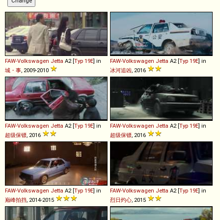
FAW-Volkswagen
Jetta
A2 [
Typ 19E
] in
FAW-Volkswagen
Jetta
A2 [
Typ 19E
] in
城・事
, 2009-2010
冰河追凶
, 2016
FAW-Volkswagen
Jetta
A2 [
Typ 19E
] in
FAW-Volkswagen
Jetta
A2 [
Typ 19E
] in
超级保镖
, 2016
超级保镖
, 2016
FAW-Volkswagen
Jetta
A2 [
Typ 19E
] in
FAW-Volkswagen
Jetta
A2 [
Typ 19E
] in
巅峰拍挡
, 2014-2015
烈日灼心
, 2015