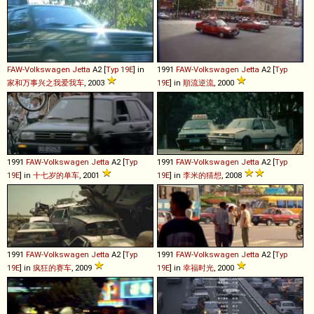
FAW-Volkswagen
Jetta
A2 [
Typ 19E
] in
1991
FAW-Volkswagen
Jetta
A2 [
Typ
家和万事兴之我爱我车
, 2003
19E
] in
順流逆流
, 2000
1991
FAW-Volkswagen
Jetta
A2 [
Typ
1991
FAW-Volkswagen
Jetta
A2 [
Typ
19E
] in
十七岁的单车
, 2001
19E
] in
李米的猜想
, 2008
1991
FAW-Volkswagen
Jetta
A2 [
Typ
1991
FAW-Volkswagen
Jetta
A2 [
Typ
19E
] in
疯狂的赛车
, 2009
19E
] in
幸福时光
, 2000