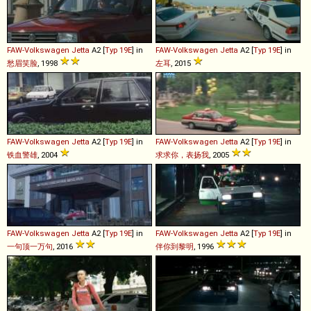
FAW-Volkswagen
Jetta
A2 [
Typ 19E
] in
FAW-Volkswagen
Jetta
A2 [
Typ 19E
] in
愁眉笑脸
, 1998
左耳
, 2015
FAW-Volkswagen
Jetta
A2 [
Typ 19E
] in
FAW-Volkswagen
Jetta
A2 [
Typ 19E
] in
铁血警雄
, 2004
求求你，表扬我
, 2005
FAW-Volkswagen
Jetta
A2 [
Typ 19E
] in
FAW-Volkswagen
Jetta
A2 [
Typ 19E
] in
一句顶一万句
, 2016
伴你到黎明
, 1996