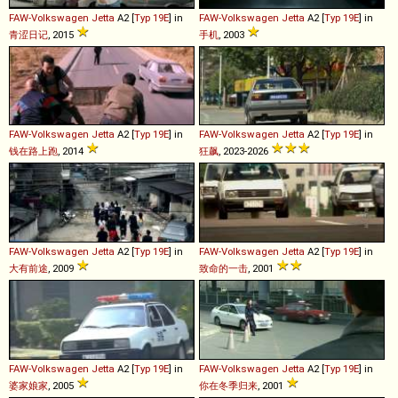
FAW-Volkswagen
Jetta
A2 [
Typ 19E
] in
FAW-Volkswagen
Jetta
A2 [
Typ 19E
] in
青涩日记
, 2015
手机
, 2003
FAW-Volkswagen
Jetta
A2 [
Typ 19E
] in
FAW-Volkswagen
Jetta
A2 [
Typ 19E
] in
钱在路上跑
, 2014
狂飙
, 2023-2026
FAW-Volkswagen
Jetta
A2 [
Typ 19E
] in
FAW-Volkswagen
Jetta
A2 [
Typ 19E
] in
大有前途
, 2009
致命的一击
, 2001
FAW-Volkswagen
Jetta
A2 [
Typ 19E
] in
FAW-Volkswagen
Jetta
A2 [
Typ 19E
] in
婆家娘家
, 2005
你在冬季归来
, 2001