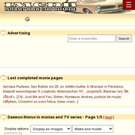
☰
Advertising
Last completed movie pages
Антоша Рыбкин
;
San Babila ore 20: un delitto inutile
;
A Stranger in Paradise
;
Боевой киносборник 9
;
Loophole
;
Aktenzeichen XY... ungelöst!
;
Жанғақ тал
;
ปิด
เมืองล่า
;
군체
;
Just Me and You
;
Sixten
;
Нулевые
;
Andrea, justicia de mujer
;
Utflykten
;
Chiedimi se sono felice
; (
view more...
)
Daewoo Novus in movies and TV series - Page 1/5
[
Next
]
Display options: