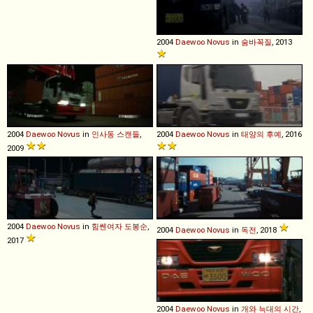
2004
Daewoo
Novus
in
숨바꼭질
, 2013
2004
Daewoo
Novus
in
인사동 스캔들
,
2004
Daewoo
Novus
in
태양의 후예
, 2016
2009
2004
Daewoo
Novus
in
힘쎈여자 도봉순
,
2004
Daewoo
Novus
in
독전
, 2018
2017
2004
Daewoo
Novus
in
개와 늑대의 시간
,