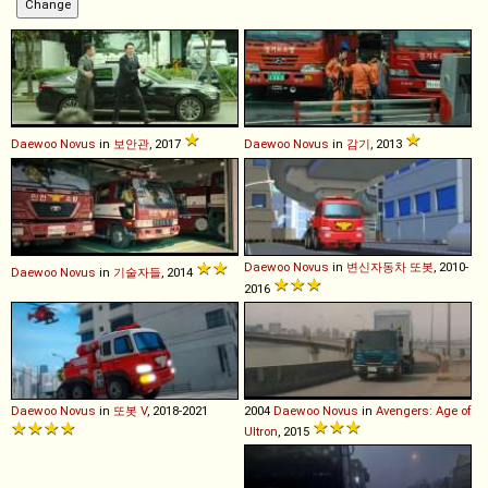
Daewoo
Novus
in
보안관
, 2017
Daewoo
Novus
in
감기
, 2013
Daewoo
Novus
in
변신자동차 또봇
, 2010-
Daewoo
Novus
in
기술자들
, 2014
2016
Daewoo
Novus
in
또봇 V
, 2018-2021
2004
Daewoo
Novus
in
Avengers: Age of
Ultron
, 2015