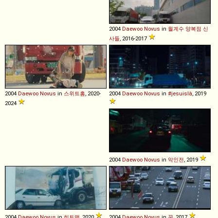
2004
Daewoo
Novus
in
월계수 양복점 신
사들
, 2016-2017
2004
Daewoo
Novus
in
스위트홈
, 2020-
2004
Daewoo
Novus
in
#jesuislà
, 2019
2024
2004
Daewoo
Novus
in
악인전
, 2019
2004
Daewoo
Novus
in
히트맨
, 2020
2004
Daewoo
Novus
in
꾼
, 2017