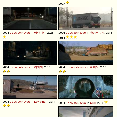
2007
2004
Daewoo
Novus
in
바람개비
, 2023
2004
Daewoo
Novus
in
황금무지개
, 2013-
2014
2004
Daewoo
Novus
in
아저씨
, 2010
2004
Daewoo
Novus
in
아저씨
, 2010
2004
Daewoo
Novus
in
Leviathan
, 2014
2004
Daewoo
Novus
in
터널
, 2016