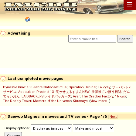
☰
Advertising
Last completed movie pages
Dynastie Knie: 100 Jahre Nationalcircus
;
Operation Jetliner
;
Ең сұлу
;
サーバント×
サービス
;
Assault on Precinct 13
;
笑ゥせぇるすまんNEW
;
放課後ていぼう日誌
;
だん
でらいおん
;
LAIDBACKERS レイドバッカーズ
;
Ayar
;
The Cracker Factory
;
16 қыз
;
The Deadly Tower
;
Masters of the Universe
;
Кіллхаус
; (
view more...
)
Daewoo Magnus in movies and TV series - Page 1/6
[
Next
]
Display options: