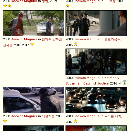
2000
Daewoo
Magnus
in
뺑반
, 2019
2000
Daewoo
Magnus
in
오! 수정
, 2000
2000
Daewoo
Magnus
in
월계수 양복점
2000
Daewoo
Magnus
in
오로라공주
,
신사들
, 2016-2017
2005
2000
Daewoo
Magnus
in
Batman v
Superman: Dawn of Justice
, 2016
2000
Daewoo
Magnus
in
뇌절개술
, 2005
2000
Daewoo
Magnus
in
우아한 세계
,
2007