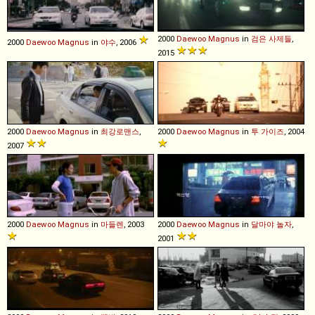
2000
Daewoo
Magnus
in
검은 사제들
,
2000
Daewoo
Magnus
in
야수
, 2006
2015
2000
Daewoo
Magnus
in
최강로맨스
,
2000
Daewoo
Magnus
in
투 가이즈
, 2004
2007
2000
Daewoo
Magnus
in
마들렌
, 2003
2000
Daewoo
Magnus
in
달마야 놀자
,
2001