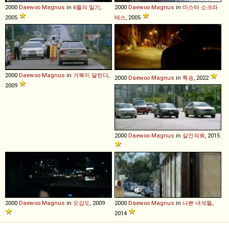
2000
Daewoo
Magnus
in
6월의 일기
,
2000
Daewoo
Magnus
in
미스터 소크라
2005
테스
, 2005
2000
Daewoo
Magnus
in
거북이 달린다
,
2000
Daewoo
Magnus
in
특송
, 2022
2009
2000
Daewoo
Magnus
in
살인의뢰
, 2015
2000
Daewoo
Magnus
in
오감도
, 2009
2000
Daewoo
Magnus
in
나쁜 녀석들
,
2014