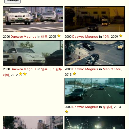
2000
Daewoo
Magnus
in
태풍
, 2005
2000
Daewoo
Magnus
in
10억
, 2009
2000
Daewoo
Magnus
in
알투비: 리턴투
2000
Daewoo
Magnus
in
Man of Steel
,
2013
베이
, 2012
2000
Daewoo
Magnus
in
응징자
, 2013