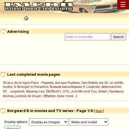
☰
Advertising
Last completed movie pages
50 ans de la ligne Paris - Papeete
;
Антоша Рыбкин
;
San Babila ore 20: un delitto
inutile
;
A Stranger in Paradise
;
Боевой киносборник 9
;
Loophole
;
Aktenzeichen
XY... ungelöst!
;
Жанғақ тал
;
ปิดเมืองล่า
;
군체
;
Just Me and You
;
Sixten
;
Нулевые
;
Andrea, justicia de mujer
;
Utflykten
; (
view more...
)
Borgward B in movies and TV series - Page 1/6
[
Next
]
Display options: