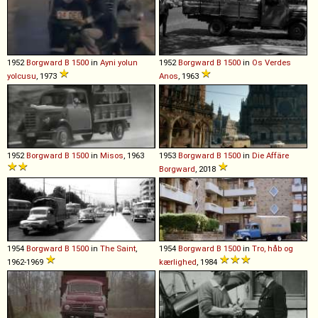
1952
Borgward
B
1500
in
Ayni yolun
1952
Borgward
B
1500
in
Os Verdes
yolcusu
, 1973
Anos
, 1963
1952
Borgward
B
1500
in
Misos
, 1963
1953
Borgward
B
1500
in
Die Affäre
Borgward
, 2018
1954
Borgward
B
1500
in
The Saint
,
1954
Borgward
B
1500
in
Tro, håb og
1962-1969
kærlighed
, 1984