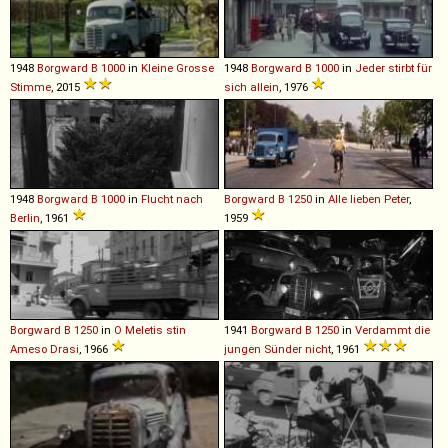
1948
Borgward
B
1000
in
Kleine Grosse
1948
Borgward
B
1000
in
Jeder stirbt für
Stimme
, 2015
sich allein
, 1976
1948
Borgward
B
1000
in
Flucht nach
Borgward
B
1250
in
Alle lieben Peter
,
Berlin
, 1961
1959
Borgward
B
1250
in
O Meletis stin
1941
Borgward
B
1250
in
Verdammt die
Ameso Drasi
, 1966
jungen Sünder nicht
, 1961