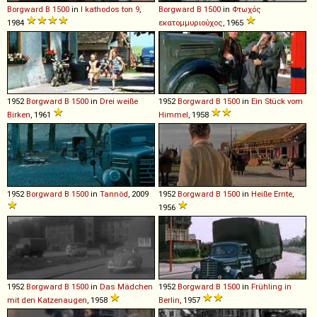
Borgward
B
1500
in
I kathodos ton 9
,
Borgward
B
1500
in
Φτωχός
1984
εκατομμυριούχος
, 1965
1952
Borgward
B
1500
in
Drei weiße
1952
Borgward
B
1500
in
Ein Stück vom
Birken
, 1961
Himmel
, 1958
1952
Borgward
B
1500
in
Tannöd
, 2009
1952
Borgward
B
1500
in
Heiße Ernte
,
1956
1952
Borgward
B
1500
in
Das Mädchen
1952
Borgward
B
1500
in
Frühling in
mit den Katzenaugen
, 1958
Berlin
, 1957