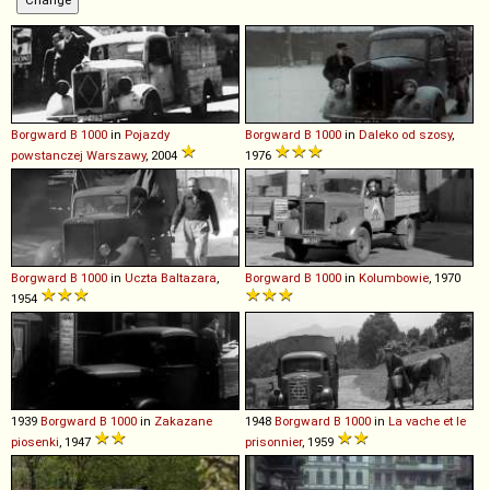
Borgward
B
1000
in
Pojazdy
Borgward
B
1000
in
Daleko od szosy
,
powstanczej Warszawy
, 2004
1976
Borgward
B
1000
in
Uczta Baltazara
,
Borgward
B
1000
in
Kolumbowie
, 1970
1954
1939
Borgward
B
1000
in
Zakazane
1948
Borgward
B
1000
in
La vache et le
piosenki
, 1947
prisonnier
, 1959