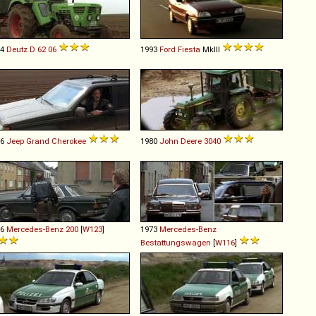
74
Deutz
D
62
06
1993
Ford
Fiesta
MkIII
96
Jeep
Grand
Cherokee
1980
John Deere
3040
76
Mercedes-Benz
200
[
W123
]
1973
Mercedes-Benz
Bestattungswagen
[
W116
]