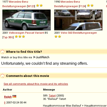
1977
Mercedes-Benz
1990
Mercedes-Benz
Bestattungswagen
[
W123
]
Bestattungswagen
[
F124
]
2001
Volkswagen
Passat
Variant
B5
2001
Volvo
S60
Bestattungswagen
[
Typ 3BG
]
Where to find this title?
Watch or buy this title via
Comments about this movie
See all comments about this movie and its vehicles
Author
Message
589.
Tatort
(2005)
Ralph
30. "Ballauf" Tatort
◊
2007-02-24 00:44
Hauptkommissar Max Ballauf + Hauptkommissar Fr