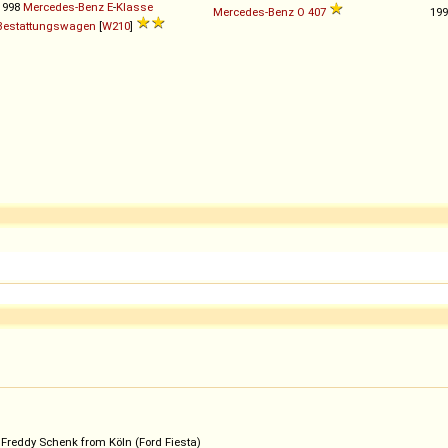
1998
Mercedes-Benz
E
-
Klasse
Mercedes-Benz
O
407
19
Bestattungswagen
[
W210
]
eddy Schenk from Köln (Ford Fiesta)