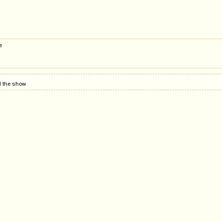
e
od the show