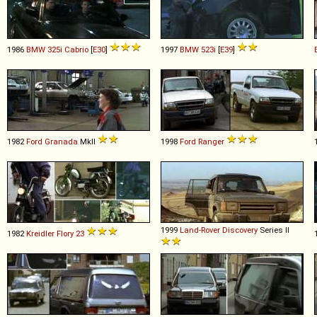
1986
BMW
325i
Cabrio
[
E30
]
1997
BMW
523i
[
E39
]
1982
Ford
Granada
MkII
1998
Ford
Ranger
1999
Land-Rover
Discovery
Series II
1982
Kreidler
Flory
23