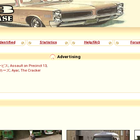
dentified
Statistics
Help/FAQ
Foru
Advertising
ービス
;
Assault on Precinct 13
;
ッカーズ
;
Ayar
;
The Cracker
)