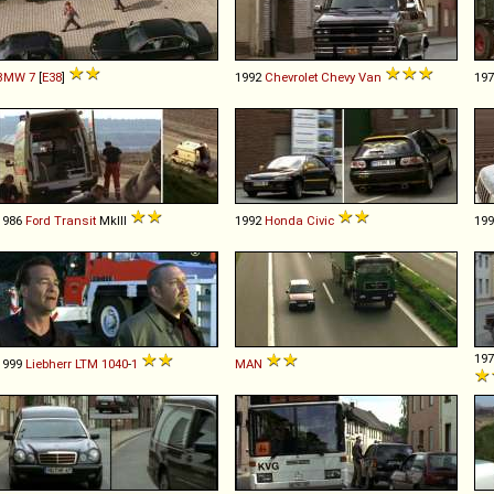
BMW
7
[
E38
]
1992
Chevrolet
Chevy
Van
19
1986
Ford
Transit
MkIII
1992
Honda
Civic
19
19
1999
Liebherr
LTM
1040
-
1
MAN