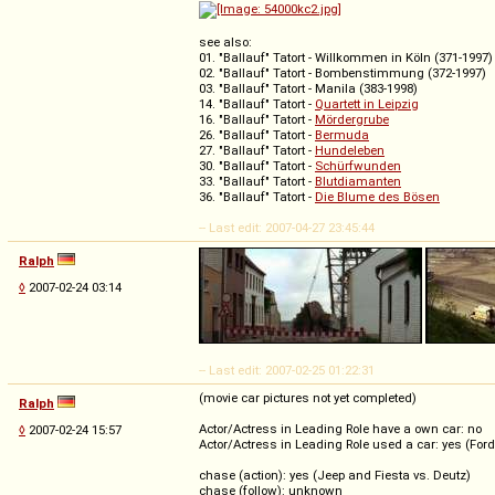
see also:
01. "Ballauf" Tatort - Willkommen in Köln (371-1997)
02. "Ballauf" Tatort - Bombenstimmung (372-1997)
03. "Ballauf" Tatort - Manila (383-1998)
14. "Ballauf" Tatort -
Quartett in Leipzig
16. "Ballauf" Tatort -
Mördergrube
26. "Ballauf" Tatort -
Bermuda
27. "Ballauf" Tatort -
Hundeleben
30. "Ballauf" Tatort -
Schürfwunden
33. "Ballauf" Tatort -
Blutdiamanten
36. "Ballauf" Tatort -
Die Blume des Bösen
-- Last edit: 2007-04-27 23:45:44
Ralph
◊
2007-02-24 03:14
-- Last edit: 2007-02-25 01:22:31
(movie car pictures not yet completed)
Ralph
Actor/Actress in Leading Role have a own car: no
◊
2007-02-24 15:57
Actor/Actress in Leading Role used a car: yes (Ford
chase (action): yes (Jeep and Fiesta vs. Deutz)
chase (follow): unknown