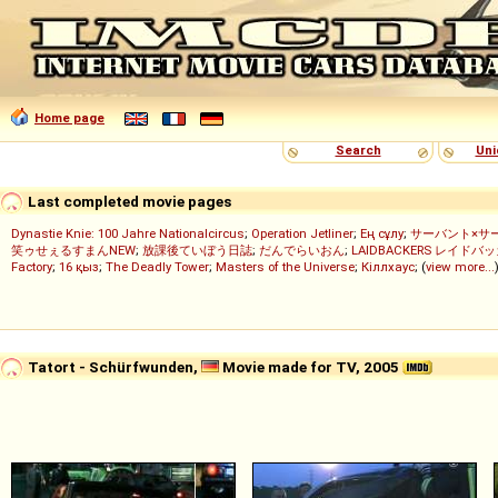
Home page
Search
Uni
Last completed movie pages
Dynastie Knie: 100 Jahre Nationalcircus
;
Operation Jetliner
;
Ең сұлу
;
サーバント×サ
笑ゥせぇるすまんNEW
;
放課後ていぼう日誌
;
だんでらいおん
;
LAIDBACKERS レイドバ
Factory
;
16 қыз
;
The Deadly Tower
;
Masters of the Universe
;
Кіллхаус
; (
view more...
Tatort - Schürfwunden,
Movie made for TV, 2005