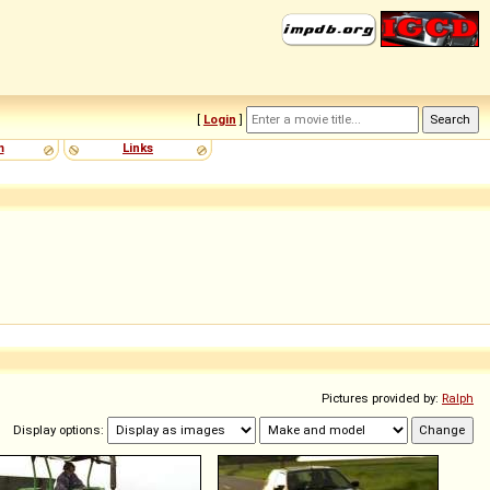
[
Login
]
m
Links
Pictures provided by:
Ralph
Display options: