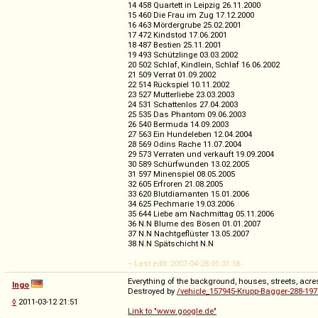
14 458 Quartett in Leipzig 26.11.2000
15 460 Die Frau im Zug 17.12.2000
16 463 Mördergrube 25.02.2001
17 472 Kindstod 17.06.2001
18 487 Bestien 25.11.2001
19 493 Schützlinge 03.03.2002
20 502 Schlaf, Kindlein, Schlaf 16.06.2002
21 509 Verrat 01.09.2002
22 514 Rückspiel 10.11.2002
23 527 Mutterliebe 23.03.2003
24 531 Schattenlos 27.04.2003
25 535 Das Phantom 09.06.2003
26 540 Bermuda 14.09.2003
27 563 Ein Hundeleben 12.04.2004
28 569 Odins Rache 11.07.2004
29 573 Verraten und verkauft 19.09.2004
30 589 Schürfwunden 13.02.2005
31 597 Minenspiel 08.05.2005
32 605 Erfroren 21.08.2005
33 620 Blutdiamanten 15.01.2006
34 625 Pechmarie 19.03.2006
35 644 Liebe am Nachmittag 05.11.2006
36 N.N Blume des Bösen 01.01.2007
37 N.N Nachtgeflüster 13.05.2007
38 N.N Spätschicht N.N
-- Last edit: 2007-04-28 01:31:56
Everything of the background, houses, streets, acres
Ingo
Destroyed by
/vehicle_157945-Krupp-Bagger-288-197
◊
2011-03-12 21:51
Link to "www.google.de"