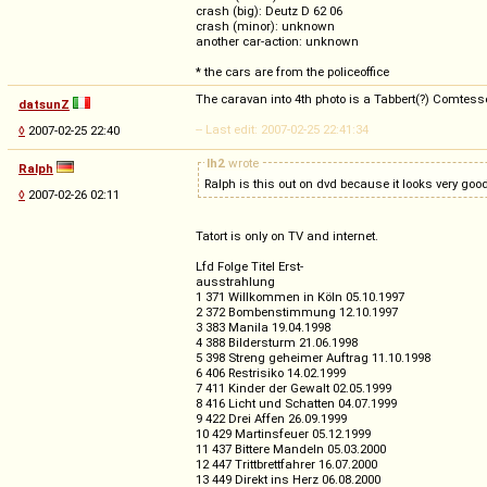
crash (big): Deutz D 62 06
crash (minor): unknown
another car-action: unknown
* the cars are from the policeoffice
The caravan into 4th photo is a Tabbert(?) Comtess
datsunZ
-- Last edit: 2007-02-25 22:41:34
◊
2007-02-25 22:40
lh2
wrote
Ralph
Ralph is this out on dvd because it looks very go
◊
2007-02-26 02:11
Tatort is only on TV and internet.
Lfd Folge Titel Erst-
ausstrahlung
1 371 Willkommen in Köln 05.10.1997
2 372 Bombenstimmung 12.10.1997
3 383 Manila 19.04.1998
4 388 Bildersturm 21.06.1998
5 398 Streng geheimer Auftrag 11.10.1998
6 406 Restrisiko 14.02.1999
7 411 Kinder der Gewalt 02.05.1999
8 416 Licht und Schatten 04.07.1999
9 422 Drei Affen 26.09.1999
10 429 Martinsfeuer 05.12.1999
11 437 Bittere Mandeln 05.03.2000
12 447 Trittbrettfahrer 16.07.2000
13 449 Direkt ins Herz 06.08.2000