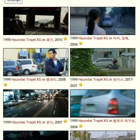
1999
Hyundai
Trajet
XG
in
여자, 정혜
,
1999
Hyundai
Trajet
XG
in
폐가
, 2010
2004
1999
Hyundai
Trajet
XG
in
똥파리
, 2008
1999
Hyundai
Trajet
XG
in
보이스
, 2017-
2021
1999
Hyundai
Trajet
XG
in
범죄의 재구성
,
1999
Hyundai
Trajet
XG
in
쏜다
, 2007
2004