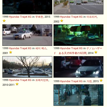
1999
Hyundai
Trajet
XG
in
무뢰한
, 2015
1999
Hyundai
Trajet
XG
in
아프리카
,
2002
1999
Hyundai
Trajet
XG
in
세이 예스
,
1999
Hyundai
Trajet
XG
in
ゲノムハザー
2001
ド ある天才科学者の5日間
, 2014
1999
Hyundai
Trajet
XG
in
프레지던트
,
1999
Hyundai
Trajet
XG
in
가면
, 2015
2010-2011