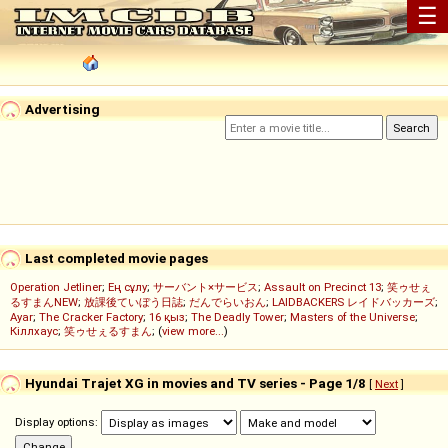
☰
Advertising
Last completed movie pages
Operation Jetliner
;
Ең сұлу
;
サーバント×サービス
;
Assault on Precinct 13
;
笑ゥせぇ
るすまんNEW
;
放課後ていぼう日誌
;
だんでらいおん
;
LAIDBACKERS レイドバッカーズ
;
Ayar
;
The Cracker Factory
;
16 қыз
;
The Deadly Tower
;
Masters of the Universe
;
Кіллхаус
;
笑ゥせぇるすまん
; (
view more...
)
Hyundai Trajet XG in movies and TV series - Page 1/8
[
Next
]
Display options: