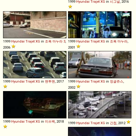
1999
Hyundai
Trajet
XG
in
시그널
, 2016
1999
Hyundai
Trajet
XG
in
조폭 마누라 3
,
1999
Hyundai
Trajet
XG
in
조폭 마누라
,
2006
2001
1999
Hyundai
Trajet
XG
in
맨투맨
, 2017
1999
Hyundai
Trajet
XG
in
정글쥬스
,
2002
1999
Hyundai
Trajet
XG
in
미쓰백
, 2018
1999
Hyundai
Trajet
XG
in
간첩
, 2012