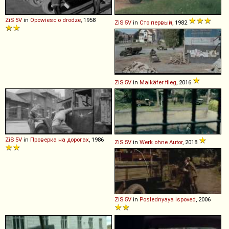
ZiS
5V
in
Opowiesc o drodze
, 1958
ZiS
5V
in
Сто первый
, 1982
ZiS
5V
in
Maikäfer flieg
, 2016
ZiS
5V
in
Проверка на дорогах
, 1986
ZiS
5V
in
Werk ohne Autor
, 2018
ZiS
5V
in
Poslednyaya ispoved
, 2006