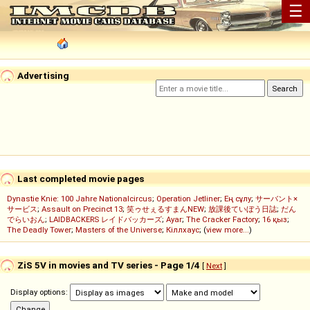
☰
Advertising
Last completed movie pages
Dynastie Knie: 100 Jahre Nationalcircus
;
Operation Jetliner
;
Ең сұлу
;
サーバント×
サービス
;
Assault on Precinct 13
;
笑ゥせぇるすまんNEW
;
放課後ていぼう日誌
;
だん
でらいおん
;
LAIDBACKERS レイドバッカーズ
;
Ayar
;
The Cracker Factory
;
16 қыз
;
The Deadly Tower
;
Masters of the Universe
;
Кіллхаус
; (
view more...
)
ZiS 5V in movies and TV series - Page 1/4
[
Next
]
Display options: