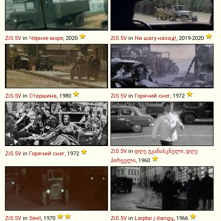
ZiS
5V
in
Чёрное море
, 2020
ZiS
5V
in
Ни шагу назад!
, 2019-2020
ZiS
5V
in
Старшина
, 1980
ZiS
5V
in
Горячий снег
, 1972
ZiS
5V
in
დღე უკანასკნელი, დღე
ZiS
5V
in
Горячий снег
, 1972
პირველი
, 1960
ZiS
5V
in
Sevil
, 1970
ZiS
5V
in
Laiptai į dangų
, 1966