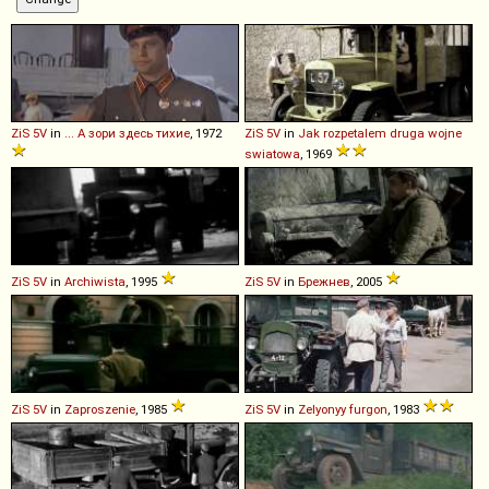
ZiS
5V
in
... А зори здесь тихие
, 1972
ZiS
5V
in
Jak rozpetalem druga wojne
swiatowa
, 1969
ZiS
5V
in
Archiwista
, 1995
ZiS
5V
in
Брежнев
, 2005
ZiS
5V
in
Zaproszenie
, 1985
ZiS
5V
in
Zelyonyy furgon
, 1983