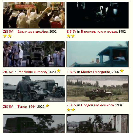
ZiS
5V
in
Ехали два шофёра
, 2002
ZiS
5V
in
В последнюю очередь
, 1982
ZiS
5V
in
Podolskie kursanty
, 2020
ZiS
5V
in
Master i Margarita
, 2006
ZiS
5V
in
Предел возможного
, 1984
ZiS
5V
in
Топор. 1944
, 2022