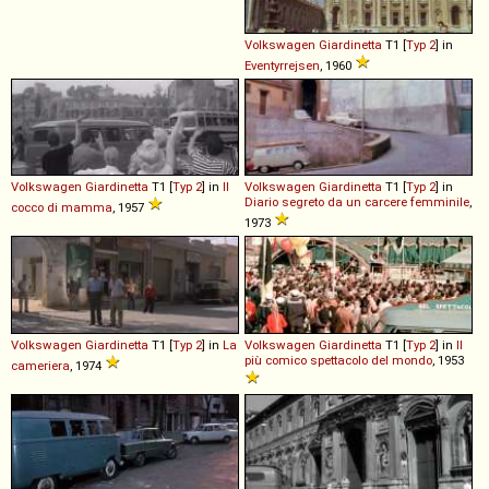
Volkswagen
Giardinetta
T1 [
Typ 2
] in
Eventyrrejsen
, 1960
Volkswagen
Giardinetta
T1 [
Typ 2
] in
Il
Volkswagen
Giardinetta
T1 [
Typ 2
] in
Diario segreto da un carcere femminile
,
cocco di mamma
, 1957
1973
Volkswagen
Giardinetta
T1 [
Typ 2
] in
La
Volkswagen
Giardinetta
T1 [
Typ 2
] in
Il
più comico spettacolo del mondo
, 1953
cameriera
, 1974