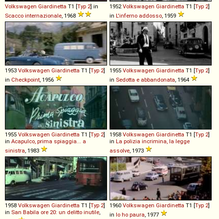
Volkswagen
Giardinetta
T1 [
Typ 2
] in
1952
Volkswagen
Giardinetta
T1 [
Typ 2
]
Scacco internazionale
, 1968
in
L'inferno addosso
, 1959
1953
Volkswagen
Giardinetta
T1 [
Typ 2
]
1955
Volkswagen
Giardinetta
T1 [
Typ 2
]
in
Checkpoint
, 1956
in
Sedotta e abbandonata
, 1964
1955
Volkswagen
Giardinetta
T1 [
Typ 2
]
1958
Volkswagen
Giardinetta
T1 [
Typ 2
]
in
Acapulco, prima spiaggia... a
in
La polizia incrimina, la legge
sinistra
, 1983
assolve
, 1973
1958
Volkswagen
Giardinetta
T1 [
Typ 2
]
1960
Volkswagen
Giardinetta
T1 [
Typ 2
]
in
San Babila ore 20: un delitto inutile
,
in
Io ho paura
, 1977