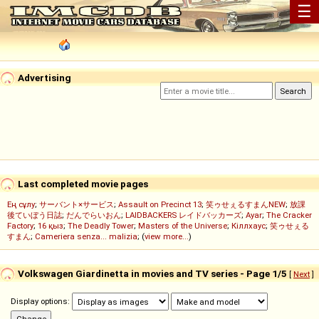
☰
Advertising
Last completed movie pages
Ең сұлу
;
サーバント×サービス
;
Assault on Precinct 13
;
笑ゥせぇるすまんNEW
;
放課
後ていぼう日誌
;
だんでらいおん
;
LAIDBACKERS レイドバッカーズ
;
Ayar
;
The Cracker
Factory
;
16 қыз
;
The Deadly Tower
;
Masters of the Universe
;
Кіллхаус
;
笑ゥせぇる
すまん
;
Cameriera senza... malizia
; (
view more...
)
Volkswagen Giardinetta in movies and TV series - Page 1/5
[
Next
]
Display options: