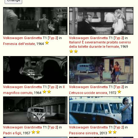
Volkswagen
Giardinetta
T1 [
Typ 2
] in
Volkswagen
Giardinetta
T1 [
Typ 2
] in
Italiani! È severamente proibito servirsi
Frenesia dell'estate
, 1964
della toilette durante le fermate
, 1969
Volkswagen
Giardinetta
T1 [
Typ 2
] in
Il
Volkswagen
Giardinetta
T1 [
Typ 2
] in
magnifico cornuto
, 1964
L'etrusco uccide ancora
, 1972
Volkswagen
Giardinetta
T1 [
Typ 2
] in
Volkswagen
Giardinetta
T1 [
Typ 2
] in
Padri e figli
, 1957
Passione sinistra
, 2013