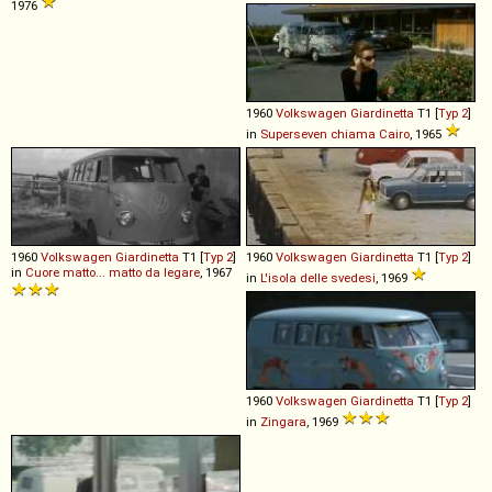
1976
1960
Volkswagen
Giardinetta
T1 [
Typ 2
]
in
Superseven chiama Cairo
, 1965
1960
Volkswagen
Giardinetta
T1 [
Typ 2
]
1960
Volkswagen
Giardinetta
T1 [
Typ 2
]
in
Cuore matto... matto da legare
, 1967
in
L'isola delle svedesi
, 1969
1960
Volkswagen
Giardinetta
T1 [
Typ 2
]
in
Zingara
, 1969