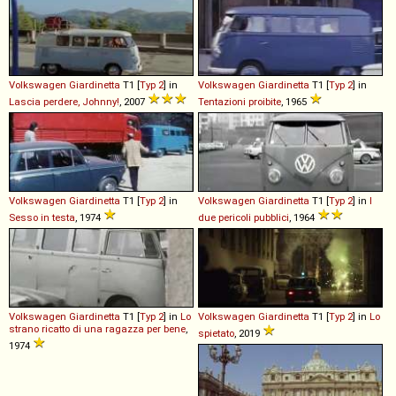
Volkswagen
Giardinetta
T1 [
Typ 2
] in
Volkswagen
Giardinetta
T1 [
Typ 2
] in
Lascia perdere, Johnny!
, 2007
Tentazioni proibite
, 1965
Volkswagen
Giardinetta
T1 [
Typ 2
] in
Volkswagen
Giardinetta
T1 [
Typ 2
] in
I
Sesso in testa
, 1974
due pericoli pubblici
, 1964
Volkswagen
Giardinetta
T1 [
Typ 2
] in
Lo
Volkswagen
Giardinetta
T1 [
Typ 2
] in
Lo
strano ricatto di una ragazza per bene
,
spietato
, 2019
1974