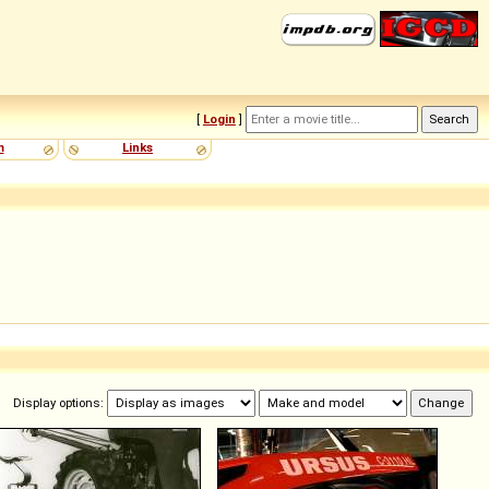
[
Login
]
m
Links
Display options: