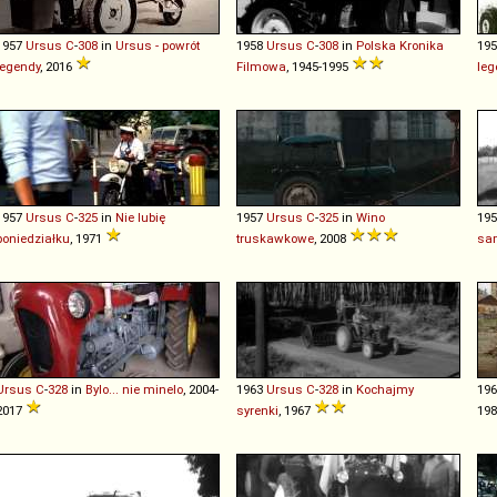
1957
Ursus
C
-
308
in
Ursus - powrót
1958
Ursus
C
-
308
in
Polska Kronika
19
legendy
, 2016
Filmowa
, 1945-1995
leg
1957
Ursus
C
-
325
in
Nie lubię
1957
Ursus
C
-
325
in
Wino
19
poniedziałku
, 1971
truskawkowe
, 2008
sa
Ursus
C
-
328
in
Bylo... nie minelo
, 2004-
1963
Ursus
C
-
328
in
Kochajmy
19
2017
syrenki
, 1967
19