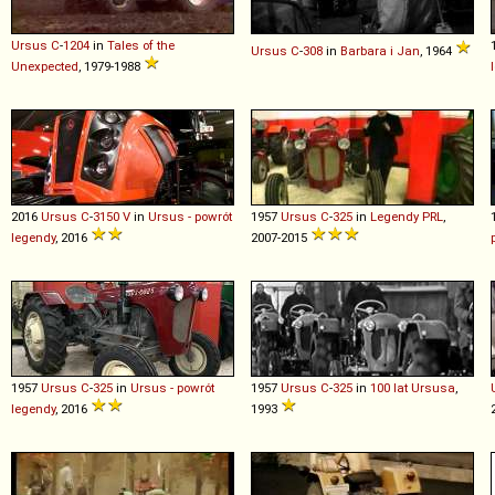
Ursus
C
-
1204
in
Tales of the
Ursus
C
-
308
in
Barbara i Jan
, 1964
Unexpected
, 1979-1988
2016
Ursus
C
-
3150
V
in
Ursus - powrót
1957
Ursus
C
-
325
in
Legendy PRL
,
legendy
, 2016
2007-2015
1957
Ursus
C
-
325
in
Ursus - powrót
1957
Ursus
C
-
325
in
100 lat Ursusa
,
legendy
, 2016
1993