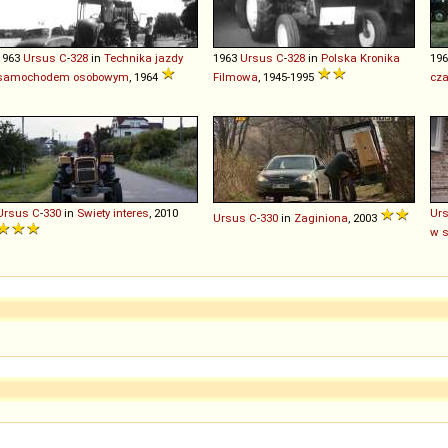
1963
Ursus
C
-
328
in
Technika jazdy
1963
Ursus
C
-
328
in
Polska Kronika
19
samochodem osobowym
, 1964
Filmowa
, 1945-1995
cza
Ursus
C
-
330
in
Swiety interes
, 2010
Ur
Ursus
C
-
330
in
Zaginiona
, 2003
w 