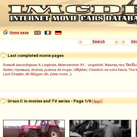
Home page
Search
Uni
Last completed movie pages
Боевой киносборник 9
;
Loophole
;
Aktenzeichen XY... ungelöst!
;
Жанғақ тал
;
ปิดเมือ
Sixten
;
Нулевые
;
Andrea, justicia de mujer
;
Utflykten
;
Chiedimi se sono felice
;
The 
Last Chapter
;
Ah Müjgan Ah
; (
view more...
)
Ursus C in movies and TV series - Page 1/9
[
Next
]