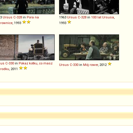
63
Ursus
C
-
328
in
Pora na
1963
Ursus
C
-
328
in
100 lat Ursusa
,
rownice
, 1993
1993
sus
C
-
330
in
Pokaz kotku, co masz
Ursus
C
-
330
in
Mój rower
, 2012
srodku
, 2011