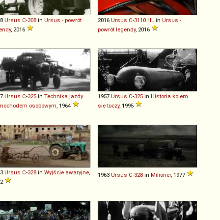
58
Ursus
C
-
308
in
Ursus - powrót
2016
Ursus
C
-
3110
HL
in
Ursus -
endy
, 2016
powrót legendy
, 2016
57
Ursus
C
-
325
in
Technika jazdy
1957
Ursus
C
-
325
in
Historia kolem
mochodem osobowym
, 1964
sie toczy
, 1995
63
Ursus
C
-
328
in
Wyjście awaryjne
,
1963
Ursus
C
-
328
in
Milioner
, 1977
82