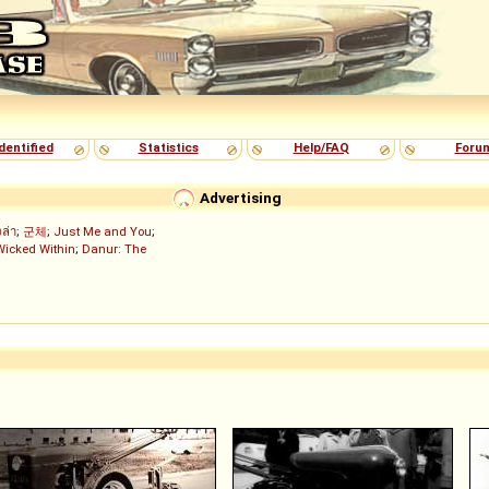
dentified
Statistics
Help/FAQ
Foru
Advertising
งล่า
;
군체
;
Just Me and You
;
Wicked Within
;
Danur: The