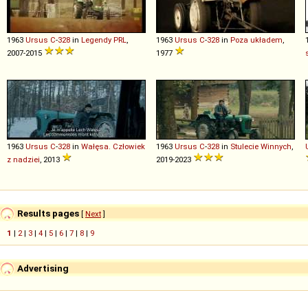
1963
Ursus
C
-
328
in
Legendy PRL
,
1963
Ursus
C
-
328
in
Poza układem
,
2007-2015
1977
1963
Ursus
C
-
328
in
Wałęsa. Człowiek
1963
Ursus
C
-
328
in
Stulecie Winnych
,
z nadziei
, 2013
2019-2023
Results pages
[
Next
]
1
|
2
|
3
|
4
|
5
|
6
|
7
|
8
|
9
Advertising