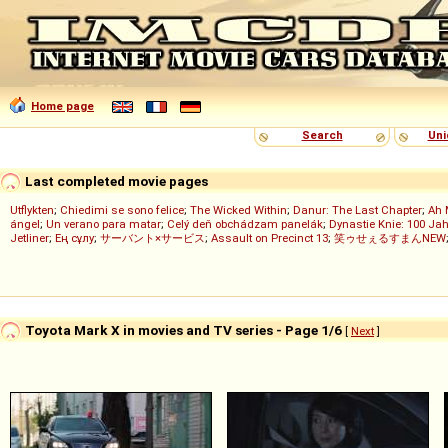
Home page
Search
Uni
Last completed movie pages
Utflykten
;
Chiedimi se sono felice
;
The Wicked Within
;
Danur: The Last Chapter
;
Ah 
ángel
;
Un verano para matar
;
Celý deň obchádzam panelák
;
Dynastie Knie: 100 Jah
Jetliner
;
Ең сұлу
;
サーバント×サービス
;
Assault on Precinct 13
;
笑ゥせぇるすまんNEW
Toyota Mark X in movies and TV series - Page 1/6
[
Next
]