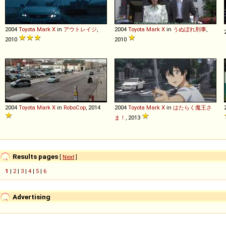
2004
Toyota
Mark
X
in
アウトレイジ
,
2004
Toyota
Mark
X
in
うぬぼれ刑事
,
2010
2010
2004
Toyota
Mark
X
in
RoboCop
, 2014
2004
Toyota
Mark
X
in
はたらく魔王さ
ま！
, 2013
Results pages
[
Next
]
1
|
2
|
3
|
4
|
5
|
6
Advertising