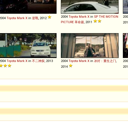
2004
Toyota
Mark
X
in
SP THE MOTION
20
2004
Toyota
Mark
X
in
逆戰
, 2012
PICTURE 革命篇
, 2011
20
2004
Toyota
Mark
X
in
不二神探
, 2013
2004
Toyota
Mark
X
in
冰封：重生之门
,
20
2014
201