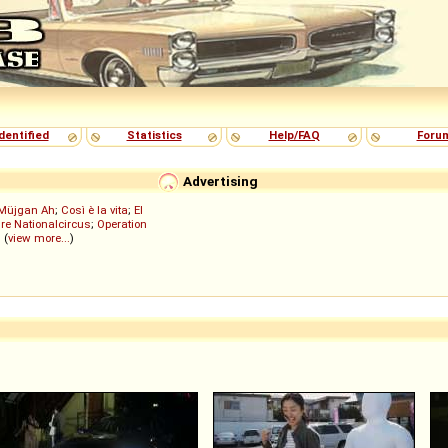
dentified
Statistics
Help/FAQ
Foru
Advertising
Müjgan Ah
;
Così è la vita
;
El
re Nationalcircus
;
Operation
; (
view more...
)