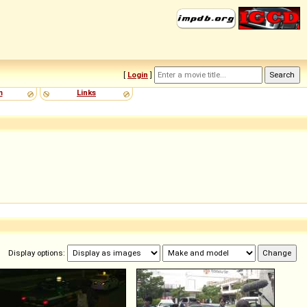
[
Login
]
m
Links
Display options: