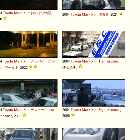
04
Toyota
Mark
X
in
おのぼり物語
,
2004
Toyota
Mark
X
in
漂着者
, 2021
10
04
Toyota
Mark
X
in
グッバイ・クル
2004
Toyota
Mark
X
in
Tie ma zhan
che
, 2015
ル・ワールド
, 2022
04
Toyota
Mark
X
in
デスノート the
2004
Toyota
Mark
X
in
Eiga: Kurosagi
,
2008
st name
, 2006