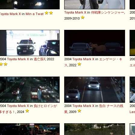
Toyota
Mark
X
in
侍戦隊シンケンジャー
,
20
Toyota
Mark
X
in
Min a Twat
2009-2010
20
2004
Toyota
Mark
X
in
逃亡医F
, 2022
2004
Toyota
Mark
X
in
エンゲージ・キ
20
ス
, 2022
エ
2004
Toyota
Mark
X
in
負けヒロインが
2004
Toyota
Mark
X
in
告白 ナースの残
20
多すぎる！
, 2024
業
, 2009
La