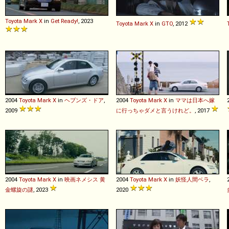
Toyota
Mark
X
in
Get Ready!
, 2023
Toyota
Mark
X
in
GTO
, 2012
2004
Toyota
Mark
X
in
ヘブンズ・ドア
,
2004
Toyota
Mark
X
in
ママは日本へ嫁
2009
に行っちゃダメと言うけれど。
, 2017
2004
Toyota
Mark
X
in
映画ネメシス 黄
2004
Toyota
Mark
X
in
妖怪人間ベラ
,
金螺旋の謎
, 2023
2020