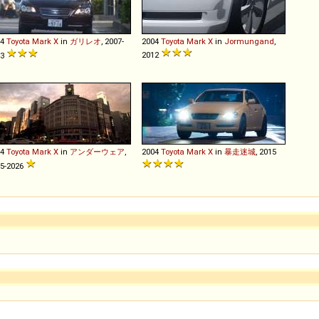
04
Toyota
Mark
X
in
ガリレオ
, 2007-
2004
Toyota
Mark
X
in
Jormungand
,
2012
13
04
Toyota
Mark
X
in
アンダーウェア
,
2004
Toyota
Mark
X
in
暴走迷城
, 2015
5-2026