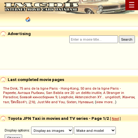
☰
Advertising
Last completed movie pages
The Dink
;
75 ans de la ligne Paris - Hong-Kong
;
50 ans de la ligne Paris -
Papeete
;
Антоша Рыбкин
;
San Babila ore 20: un delitto inutile
;
A Stranger in
Paradise
;
Боевой киносборник 9
;
Loophole
;
Aktenzeichen XY... ungelöst!
;
Жанғақ
тал
;
ปิดเมืองล่า
;
군체
;
Just Me and You
;
Sixten
;
Нулевые
; (
view more...
)
Toyota JPN Taxi in movies and TV series - Page 1/2
[
Next
]
Display options: