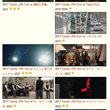
2017
Toyota
JPN
Taxi
in
偶然と想像
,
2017
Toyota
JPN
Taxi
in
Tokyo Vice
,
2022-2024
2021
2017
Toyota
JPN
Taxi
in
シザーチンP
,
2019
2017
Toyota
JPN
Taxi
in
ちょっと思い出
2017
Toyota
JPN
Taxi
in
ゲーム・オブ・
しただけ
, 2021
スパイ
, 2022
2017
Toyota
JPN
Taxi
in
ザ・タクシー飯
2017
Toyota
JPN
Taxi
in
マイファミリー
,
店
, 2022
2022