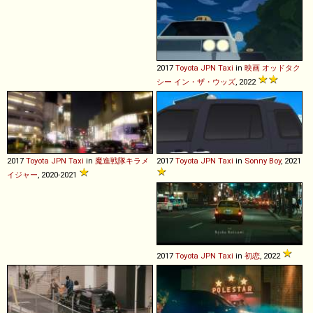
2017
Toyota
JPN
Taxi
in
映画 オッドタク
シー イン・ザ・ウッズ
, 2022
2017
Toyota
JPN
Taxi
in
魔進戦隊キラメ
2017
Toyota
JPN
Taxi
in
Sonny Boy
, 2021
イジャー
, 2020-2021
2017
Toyota
JPN
Taxi
in
初恋
, 2022