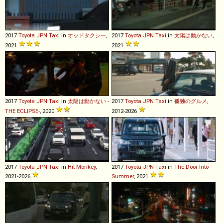
2017
Toyota
JPN
Taxi
in
オッドタクシー
,
2017
Toyota
JPN
Taxi
in
太陽は動かない
,
2021
2021
2017
Toyota
JPN
Taxi
in
太陽は動かない -
2017
Toyota
JPN
Taxi
in
孤独のグルメ
,
THE ECLIPSE-
, 2020
2012-2026
2017
Toyota
JPN
Taxi
in
Hit-Monkey
,
2017
Toyota
JPN
Taxi
in
The Door Into
2021-2026
Summer
, 2021