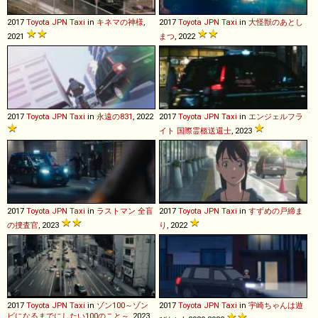
2017
Toyota
JPN
Taxi
in
キネマの神様
,
2017
Toyota
JPN
Taxi
in
大怪獣のあとし
2021
まつ
, 2022
2017
Toyota
JPN
Taxi
in
永遠の831
, 2022
2017
Toyota
JPN
Taxi
in
エンジェルフラ
イト 国際霊柩送還士
, 2023
2017
Toyota
JPN
Taxi
in
ラストマン 全盲
2017
Toyota
JPN
Taxi
in
すずめの戸締ま
の捜査官
, 2023
り
, 2022
2017
Toyota
JPN
Taxi
in
ゾン100～ゾン
2017
Toyota
JPN
Taxi
in
宇崎ちゃんは遊
ビになるまでにしたい100のこと～
, 2023