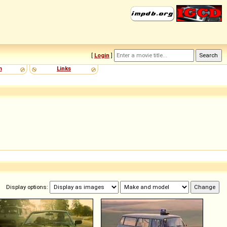
[
Login
]
m
Links
Display options: