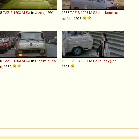
88
TAZ
S
-
1203
M
SA
in
Jizda
, 1994
1988
TAZ
S
-
1203
M
SA
in
...kone na
betóne
, 1995
88
TAZ
S
-
1203
M
SA
in
Utopím si ho
1988
TAZ
S
-
1203
M
SA
in
Playgirls
,
m
, 1989
1995