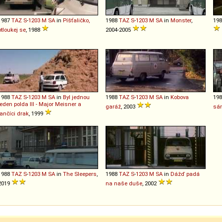
1987
TAZ
S
-
1203
M
SA
in
Píšťaličko,
1988
TAZ
S
-
1203
M
SA
in
Monster
,
19
otloukej se
, 1988
2004-2005
1988
TAZ
S
-
1203
M
SA
in
Byl jednou
1988
TAZ
S
-
1203
M
SA
in
Kobova
19
jeden polda III - Major Meisner a
garáž
, 2003
sá
tančíci drak
, 1999
1988
TAZ
S
-
1203
M
SA
in
The Sleepers
,
1988
TAZ
S
-
1203
M
SA
in
Dážď padá
2019
na naše duše
, 2002