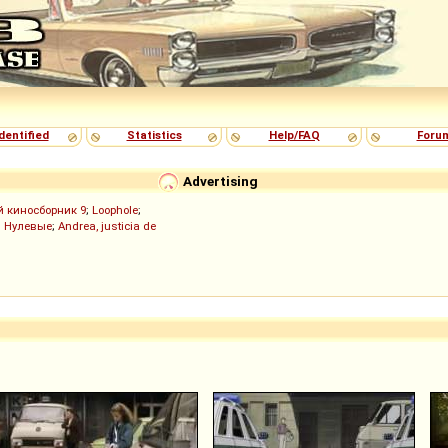
dentified
Statistics
Help/FAQ
Foru
Advertising
й киносборник 9
;
Loophole
;
;
Нулевые
;
Andrea, justicia de