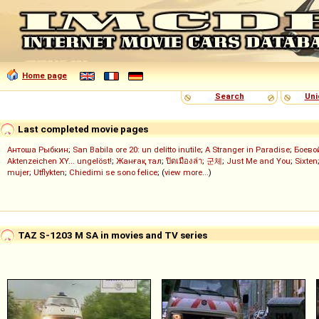
Home page
Search
Uni
Last completed movie pages
Антоша Рыбкин
;
San Babila ore 20: un delitto inutile
;
A Stranger in Paradise
;
Боево
Aktenzeichen XY... ungelöst!
;
Жанғақ тал
;
ปิดเมืองล่า
;
군체
;
Just Me and You
;
Sixten
mujer
;
Utflykten
;
Chiedimi se sono felice
; (
view more...
)
TAZ S-1203 M SA in movies and TV series