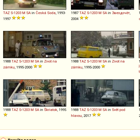
TAZ
S
-
1203
M
SA
in
Česká Soda
, 1993-
1987
TAZ
S
-
1203
M
SA
in
Звездочёт
,
1997
2004
1988
TAZ
S
-
1203
M
SA
in
Zivot na
1988
TAZ
S
-
1203
M
SA
in
Zivot na
zámku
, 1995-2000
zámku
, 1995-2000
1988
TAZ
S
-
1203
M
SA
in
Škriatok
, 1995
1988
TAZ
S
-
1203
M
SA
in
Svět pod
hlavou
, 2017
Results pages