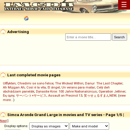
☰
Advertising
Last completed movie pages
Utflykten
;
Chiedimi se sono felice
;
The Wicked Within
;
Danur: The Last Chapter
;
Ah Müjgan Ah
;
Così è la vita
;
El ángel
;
Un verano para matar
;
Celý deň
obchádzam panelák
;
Dynastie Knie: 100 Jahre Nationalcircus
;
Operation Jetliner
;
Ең сұлу
;
サーバント×サービス
;
Assault on Precinct 13
;
笑ゥせぇるすまんNEW
; (
view
more...
)
Simca Aronde Grand Large in movies and TV series - Page 1/5
[
Next
]
Display options: