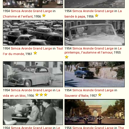
1954
Simca
Aronde
Grand
Large
in
1954
Simca
Aronde
Grand
Large
in
La
L'homme et l'enfant
, 1956
bande à papa
, 1956
1954
Simca
Aronde
Grand
Large
in
Tout
1954
Simca
Aronde
Grand
Large
in
Le
printemps, l'automne et l'amour
, 1955
l'or du monde
, 1961
1954
Simca
Aronde
Grand
Large
in
La
1954
Simca
Aronde
Grand
Large
in
vida en un bloc
, 1956
Souvenir d'Italie
, 1957
1954
Simca
Aronde
Grand
Large
in
Le
1954
Simca
Aronde
Grand
Large
in
The