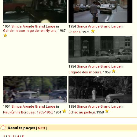
1954
Simca
Aronde
Grand
Large
in
1954
Simca
Aronde
Grand
Large
in
Geheimnisse in goldenen Nylons
, 1967
Friends
, 1971
1954
Simca
Aronde
Grand
Large
in
Brigade des moeurs
, 1959
1954
Simca
Aronde
Grand
Large
in
1954
Simca
Aronde
Grand
Large
in
Paul-Émile Borduas: 1905-1960
, 1964
Échec au porteur
, 1958
Results pages
[
Next
]
1
|
2
|
3
|
4
|
5