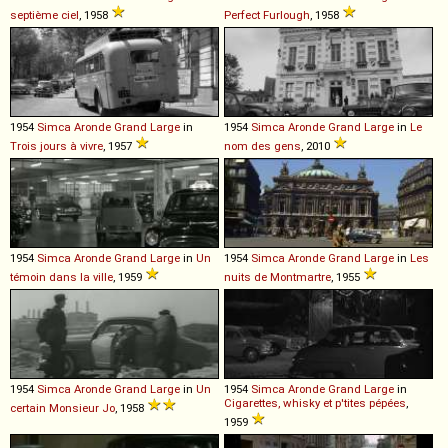
septième ciel
, 1958
Perfect Furlough
, 1958
1954
Simca
Aronde
Grand
Large
in
1954
Simca
Aronde
Grand
Large
in
Le
Trois jours à vivre
, 1957
nom des gens
, 2010
1954
Simca
Aronde
Grand
Large
in
Un
1954
Simca
Aronde
Grand
Large
in
Les
témoin dans la ville
, 1959
nuits de Montmartre
, 1955
1954
Simca
Aronde
Grand
Large
in
Un
1954
Simca
Aronde
Grand
Large
in
Cigarettes, whisky et p'tites pépées
,
certain Monsieur Jo
, 1958
1959