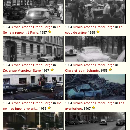
1954
Simca
Aronde
Grand
Large
in
La
1954
Simca
Aronde
Grand
Large
in
Le
Seine a rencontré Paris
, 1957
coup de grâce
, 1965
1954
Simca
Aronde
Grand
Large
in
1954
Simca
Aronde
Grand
Large
in
L'étrange Monsieur Steve
, 1957
Clara et les méchants
, 1958
1954
Simca
Aronde
Grand
Large
in
Ce
1954
Simca
Aronde
Grand
Large
in
Les
soir les jupons volent...
, 1956
aventuriers
, 1967