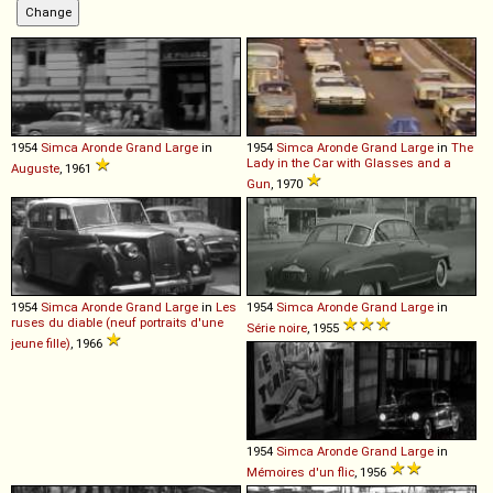
1954
Simca
Aronde
Grand
Large
in
1954
Simca
Aronde
Grand
Large
in
The
Lady in the Car with Glasses and a
Auguste
, 1961
Gun
, 1970
1954
Simca
Aronde
Grand
Large
in
Les
1954
Simca
Aronde
Grand
Large
in
ruses du diable (neuf portraits d'une
Série noire
, 1955
jeune fille)
, 1966
1954
Simca
Aronde
Grand
Large
in
Mémoires d'un flic
, 1956