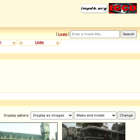
[
Login
]
m
Links
Display options: