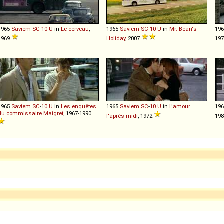
1965
Saviem
SC
-
10
U
in
Le cerveau
,
1965
Saviem
SC
-
10
U
in
Mr. Bean's
19
1969
Holiday
, 2007
19
1965
Saviem
SC
-
10
U
in
Les enquêtes
1965
Saviem
SC
-
10
U
in
L'amour
19
du commissaire Maigret
, 1967-1990
l'après-midi
, 1972
19