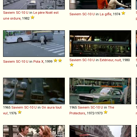
Saviem
SC
-
10
U
in
Le père Noël est
Saviem
SC
-
10
U
in
La gifle
, 1974
une ordure
, 1982
Saviem
SC
-
10
U
in
Extérieur, nuit
, 1980
Saviem
SC
-
10
U
in
Pola X
, 1999
1965
Saviem
SC
-
10
U
in
On aura tout
1965
Saviem
SC
-
10
U
in
The
vu!
, 1976
Protectors
, 1972-1973