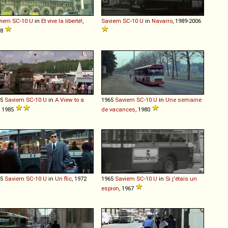
viem
SC
-
10
U
in
Et vive la liberté!
,
Saviem
SC
-
10
U
in
Navarro
, 1989-2006
78
65
Saviem
SC
-
10
U
in
A View to a
1965
Saviem
SC
-
10
U
in
Une semaine
, 1985
de vacances
, 1980
65
Saviem
SC
-
10
U
in
Un flic
, 1972
1965
Saviem
SC
-
10
U
in
Si j'étais un
espion
, 1967