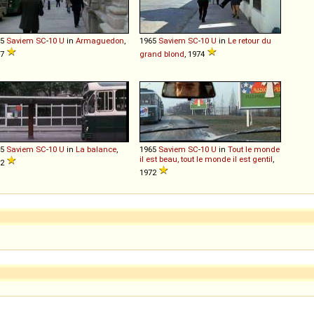
65
Saviem
SC
-
10
U
in
Armaguedon
,
1965
Saviem
SC
-
10
U
in
Le retour du
77
grand blond
, 1974
65
Saviem
SC
-
10
U
in
La balance
,
1965
Saviem
SC
-
10
U
in
Tout le monde
il est beau, tout le monde il est gentil
,
82
1972