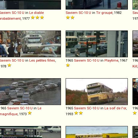
Saviem
SC
-
10
U
in
Le diable
Saviem
SC
-
10
U
in
Tir groupé
, 1982
Sa
probablement
, 1977
19
Saviem
SC
-
10
U
in
Les petites filles
,
1965
Saviem
SC
-
10
U
in
Playtime
, 1967
19
1978
Kill
1965
Saviem
SC
-
10
U
in
Le
1965
Saviem
SC
-
10
U
in
La soif de l'or
,
19
magnifique
, 1973
1993