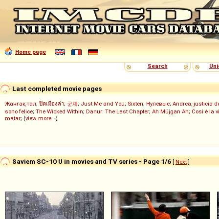
Home page
Search
Uni
Last completed movie pages
Жанғақ тал
;
ปิดเมืองล่า
;
군체
;
Just Me and You
;
Sixten
;
Нулевые
;
Andrea, justicia 
sono felice
;
The Wicked Within
;
Danur: The Last Chapter
;
Ah Müjgan Ah
;
Così è la v
matar
; (
view more...
)
Saviem SC-10 U in movies and TV series - Page 1/6
[
Next
]