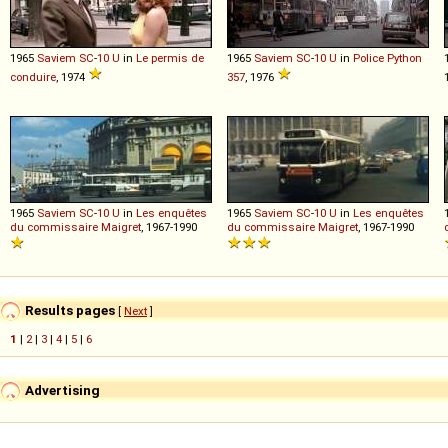
1965
Saviem
SC
-
10
U
in
Le permis de
1965
Saviem
SC
-
10
U
in
Police Python
conduire
, 1974
357
, 1976
1965
Saviem
SC
-
10
U
in
Les enquêtes
1965
Saviem
SC
-
10
U
in
Les enquêtes
du commissaire Maigret
, 1967-1990
du commissaire Maigret
, 1967-1990
Results pages
[
Next
]
1
|
2
|
3
|
4
|
5
|
6
Advertising