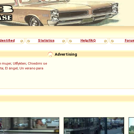
dentified
Statistics
Help/FAQ
Foru
Advertising
de mujer
;
Utflykten
;
Chiedimi se
ita
;
El ángel
;
Un verano para