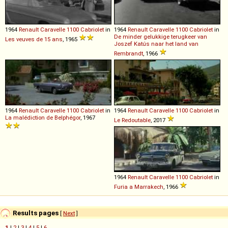
1964
Renault
Caravelle
1100
Cabriolet
in
1964
Renault
Caravelle
1100
Cabriolet
in
De minder gelukkige terugkeer van
Les veuves de 15 ans
, 1965
Joszef Katús naar het land van
Rembrandt
, 1966
1964
Renault
Caravelle
1100
Cabriolet
in
1964
Renault
Caravelle
1100
Cabriolet
in
La malédiction de Belphégor
, 1967
Le Redoutable
, 2017
1964
Renault
Caravelle
1100
Cabriolet
in
Furia a Marrakech
, 1966
Results pages
[
Next
]
1
|
2
|
3
|
4
|
5
|
6