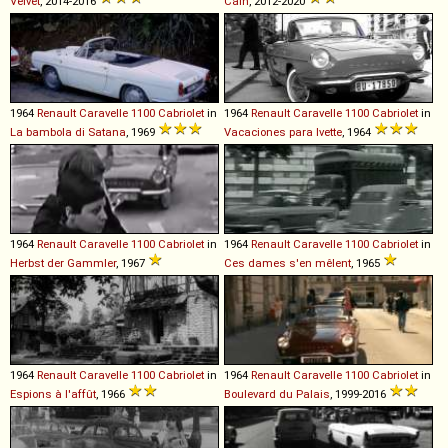
Velvet
, 2014-2016
Caïn
, 2012-2020
1964
Renault
Caravelle
1100
Cabriolet
in
1964
Renault
Caravelle
1100
Cabriolet
in
La bambola di Satana
, 1969
Vacaciones para Ivette
, 1964
1964
Renault
Caravelle
1100
Cabriolet
in
1964
Renault
Caravelle
1100
Cabriolet
in
Herbst der Gammler
, 1967
Ces dames s'en mêlent
, 1965
1964
Renault
Caravelle
1100
Cabriolet
in
1964
Renault
Caravelle
1100
Cabriolet
in
Espions à l'affût
, 1966
Boulevard du Palais
, 1999-2016