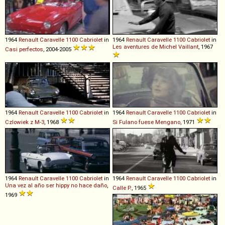
1964
Renault
Caravelle
1100
Cabriolet
in
1964
Renault
Caravelle
1100
Cabriolet
in
Les aventures de Michel Vaillant
, 1967
Casi perfectos
, 2004-2005
1964
Renault
Caravelle
1100
Cabriolet
in
1964
Renault
Caravelle
1100
Cabriolet
in
Czlowiek z M-3
, 1968
Si Fulano fuese Mengano
, 1971
1964
Renault
Caravelle
1100
Cabriolet
in
1964
Renault
Caravelle
1100
Cabriolet
in
Una vez al año ser hippy no hace daño
,
Calle P.
, 1965
1969