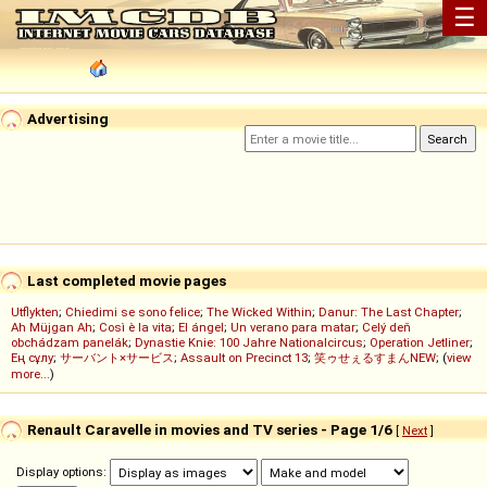
☰
Advertising
Last completed movie pages
Utflykten
;
Chiedimi se sono felice
;
The Wicked Within
;
Danur: The Last Chapter
;
Ah Müjgan Ah
;
Così è la vita
;
El ángel
;
Un verano para matar
;
Celý deň
obchádzam panelák
;
Dynastie Knie: 100 Jahre Nationalcircus
;
Operation Jetliner
;
Ең сұлу
;
サーバント×サービス
;
Assault on Precinct 13
;
笑ゥせぇるすまんNEW
; (
view
more...
)
Renault Caravelle in movies and TV series - Page 1/6
[
Next
]
Display options: