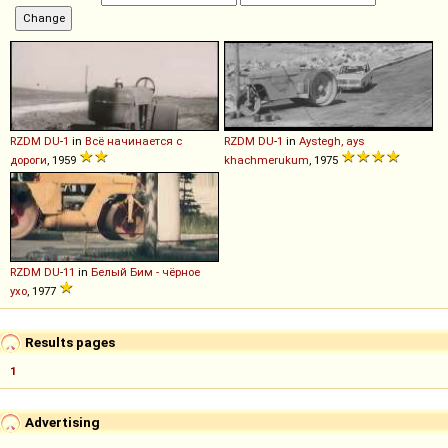
RZDM
DU
-
1
in
Всё начинается с
RZDM
DU
-
1
in
Aystegh, ays
дороги
, 1959
khachmerukum
, 1975
RZDM
DU
-
11
in
Белый Бим - чёрное
ухо
, 1977
Results pages
1
Advertising