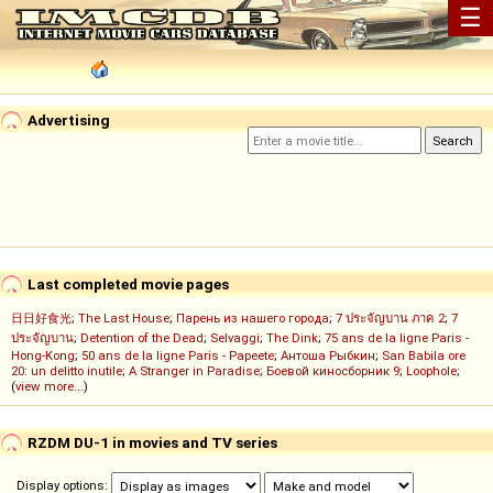
☰
Advertising
Last completed movie pages
日日好食光
;
The Last House
;
Парень из нашего города
;
7 ประจัญบาน ภาค 2
;
7
ประจัญบาน
;
Detention of the Dead
;
Selvaggi
;
The Dink
;
75 ans de la ligne Paris -
Hong-Kong
;
50 ans de la ligne Paris - Papeete
;
Антоша Рыбкин
;
San Babila ore
20: un delitto inutile
;
A Stranger in Paradise
;
Боевой киносборник 9
;
Loophole
;
(
view more...
)
RZDM DU-1 in movies and TV series
Display options: