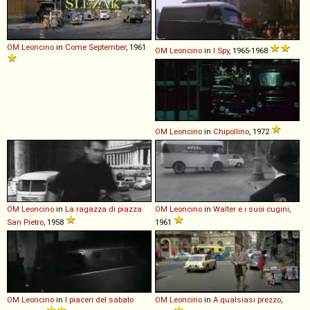
OM
Leoncino
in
Come September
, 1961
OM
Leoncino
in
I Spy
, 1965-1968
OM
Leoncino
in
Chipollino
, 1972
OM
Leoncino
in
La ragazza di piazza
OM
Leoncino
in
Walter e i suoi cugini
,
San Pietro
, 1958
1961
OM
Leoncino
in
I piaceri del sabato
OM
Leoncino
in
A qualsiasi prezzo
,