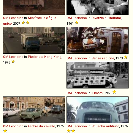
OM
Leoncino
in
Mio fratello è figlio
OM
Leoncino
in
Divorzio all'italiana
,
unico
, 2007
1961
OM
Leoncino
in
Piedone a Hong Kong
,
OM
Leoncino
in
Senza ragione
, 1973
1975
OM
Leoncino
in
Il boom
, 1963
OM
Leoncino
in
Febbre da cavallo
, 1976
OM
Leoncino
in
Squadra antifurto
, 1976