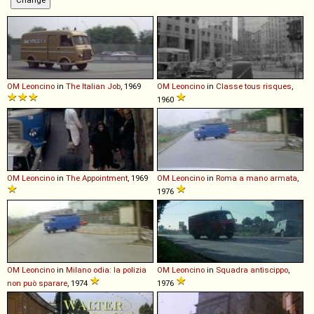
OM
Leoncino
in
The Italian Job
, 1969
OM
Leoncino
in
Classe tous risques
,
1960
OM
Leoncino
in
The Appointment
, 1969
OM
Leoncino
in
Roma a mano armata
,
1976
OM
Leoncino
in
Milano odia: la polizia
OM
Leoncino
in
Squadra antiscippo
,
non può sparare
, 1974
1976