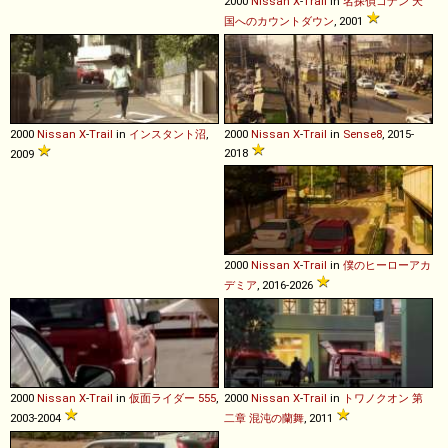
2000
Nissan
X
-
Trail
in
名探偵コナン 天
国へのカウントダウン
, 2001
2000
Nissan
X
-
Trail
in
インスタント沼
,
2000
Nissan
X
-
Trail
in
Sense8
, 2015-
2018
2009
2000
Nissan
X
-
Trail
in
僕のヒーローアカ
デミア
, 2016-2026
2000
Nissan
X
-
Trail
in
仮面ライダー 555
,
2000
Nissan
X
-
Trail
in
トワノクオン 第
2003-2004
二章 混沌の蘭舞
, 2011