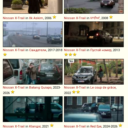
Nissan
X
-
Trail
in
Ilk Askim
, 2006
Nissan
X
-
Trail
in
ਯਾਰੀਆਂ
, 2008
Nissan
X
-
Trail
in
Свидетели
, 2017-2018
Nissan
X
-
Trail
in
Пустой номер
, 2013
Nissan
X
-
Trail
in
Batang Quiapo
, 2023-
Nissan
X
-
Trail
in
Le coup de grâce
,
2026
2022
Nissan
X
-
Trail
in
Klangor
, 2021
Nissan
X
-
Trail
in
Red Eye
, 2024-2026