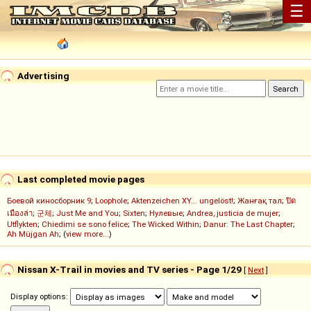
☰
Advertising
Last completed movie pages
Боевой киносборник 9
;
Loophole
;
Aktenzeichen XY... ungelöst!
;
Жанғақ тал
;
ปิด
เมืองล่า
;
군체
;
Just Me and You
;
Sixten
;
Нулевые
;
Andrea, justicia de mujer
;
Utflykten
;
Chiedimi se sono felice
;
The Wicked Within
;
Danur: The Last Chapter
;
Ah Müjgan Ah
; (
view more...
)
Nissan X-Trail in movies and TV series - Page 1/29
[
Next
]
Display options: