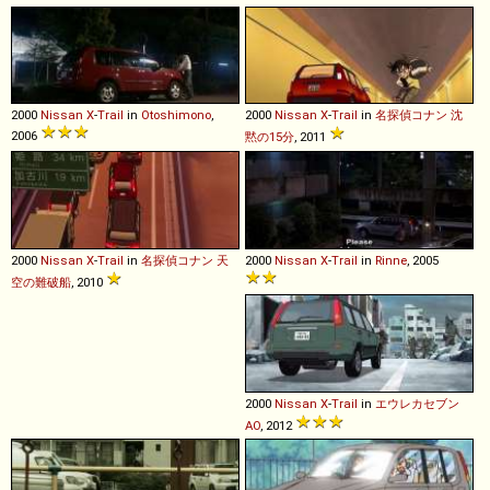
2000
Nissan
X
-
Trail
in
Otoshimono
,
2000
Nissan
X
-
Trail
in
名探偵コナン 沈
2006
黙の15分
, 2011
2000
Nissan
X
-
Trail
in
名探偵コナン 天
2000
Nissan
X
-
Trail
in
Rinne
, 2005
空の難破船
, 2010
2000
Nissan
X
-
Trail
in
エウレカセブン
AO
, 2012