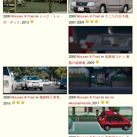
2000
Nissan
X
-
Trail
in
トーク・トゥ・
2000
Nissan
X
-
Trail
in
テニスの王子様
,
ザ・デッド
, 2013
2001-2009
2000
Nissan
X
-
Trail
in
名探偵コナン 漆
黒の追跡者
, 2009
2000
Nissan
X
-
Trail
in
我的特工爷爷
,
2000
Nissan
X
-
Trail
in
Ao no
ekusoshisuto
, 2011
2016