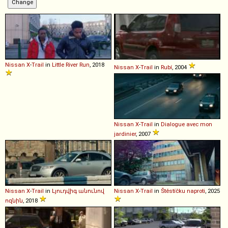
Nissan
X
-
Trail
in
Little River Run
, 2018
Nissan
X
-
Trail
in
Rubí
, 2004
Nissan
X
-
Trail
in
Dialogue avec mon
jardinier
, 2007
Nissan
X
-
Trail
in
Լյուդվիգ անունով
Nissan
X
-
Trail
in
Štěstíčku naproti
, 2025
ոզնին
, 2018