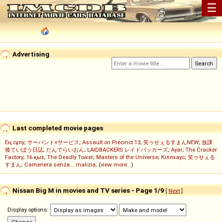
☰
Advertising
Last completed movie pages
Ең сұлу
;
サーバント×サービス
;
Assault on Precinct 13
;
笑ゥせぇるすまんNEW
;
放課
後ていぼう日誌
;
だんでらいおん
;
LAIDBACKERS レイドバッカーズ
;
Ayar
;
The Cracker
Factory
;
16 қыз
;
The Deadly Tower
;
Masters of the Universe
;
Кіллхаус
;
笑ゥせぇる
すまん
;
Cameriera senza... malizia
; (
view more...
)
Nissan Big M in movies and TV series - Page 1/9
[
Next
]
Display options: