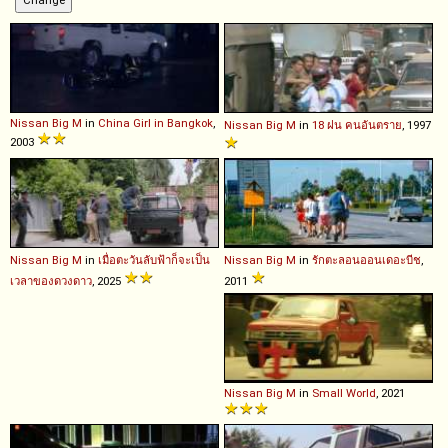
Nissan
Big
M
in
China Girl in Bangkok
,
Nissan
Big
M
in
18 ฝน คนอันตราย
, 1997
2003
Nissan
Big
M
in
เมื่อตะวันลับฟ้าก็จะเป็น
Nissan
Big
M
in
รักตะลอนออนเดอะบีช
,
เวลาของดวงดาว
, 2025
2011
Nissan
Big
M
in
Small World
, 2021