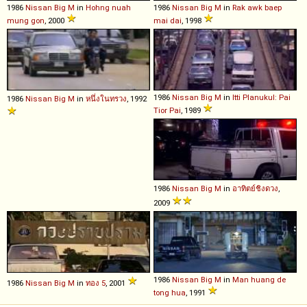
1986
Nissan
Big
M
in
Hohng nuah
1986
Nissan
Big
M
in
Rak awk baep
mung gon
, 2000
mai dai
, 1998
1986
Nissan
Big
M
in
Itti Planukul: Pai
1986
Nissan
Big
M
in
หนึ่งในทรวง
, 1992
Tior Pai
, 1989
1986
Nissan
Big
M
in
อาทิตย์ชิงดวง
,
2009
1986
Nissan
Big
M
in
Man huang de
1986
Nissan
Big
M
in
ทอง 5
, 2001
tong hua
, 1991