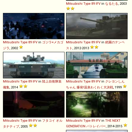
Mitsubishi
Type
89
IFV
in
なるたる
, 2003
Mitsubishi
Type
89
IFV
in
ゴジラ×メカゴ
Mitsubishi
Type
89
IFV
in
絶園のテンペ
ジラ
, 2002
スト
, 2012-2013
Mitsubishi
Type
89
IFV
in
陸上自衛隊装
Mitsubishi
Type
89
IFV
in
クレヨンしん
備集
, 2014
ちゃん 爆発!温泉わくわく大決戦
, 1999
Mitsubishi
Type
89
IFV
in
フタコイ オル
Mitsubishi
Type
89
IFV
in
THE NEXT
GENERATION パトレイバー
, 2014-2015
タナティブ
, 2005