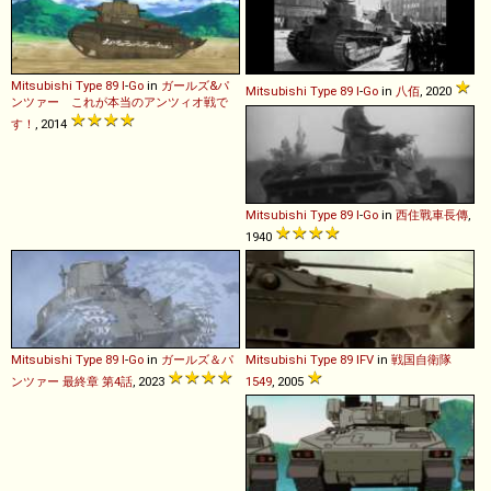
Mitsubishi
Type
89
I
-
Go
in
ガールズ&パ
Mitsubishi
Type
89
I
-
Go
in
八佰
, 2020
ンツァー これが本当のアンツィオ戦で
す！
, 2014
Mitsubishi
Type
89
I
-
Go
in
西住戰車長傳
,
1940
Mitsubishi
Type
89
I
-
Go
in
ガールズ＆パ
Mitsubishi
Type
89
IFV
in
戦国自衛隊
ンツァー 最終章 第4話
, 2023
1549
, 2005