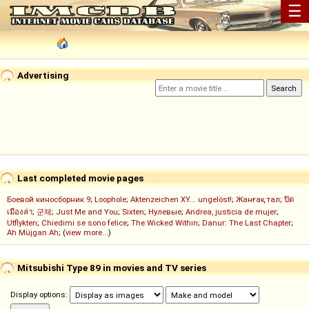
☰
Advertising
Last completed movie pages
Боевой киносборник 9
;
Loophole
;
Aktenzeichen XY... ungelöst!
;
Жанғақ тал
;
ปิด
เมืองล่า
;
군체
;
Just Me and You
;
Sixten
;
Нулевые
;
Andrea, justicia de mujer
;
Utflykten
;
Chiedimi se sono felice
;
The Wicked Within
;
Danur: The Last Chapter
;
Ah Müjgan Ah
; (
view more...
)
Mitsubishi Type 89 in movies and TV series
Display options: