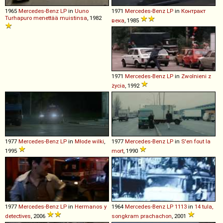
1965
Mercedes-Benz
LP
in
Uuno
1971
Mercedes-Benz
LP
in
Контракт
Turhapuro menettää muistinsa
, 1982
века
, 1985
1971
Mercedes-Benz
LP
in
Zwolnieni z
życia
, 1992
1977
Mercedes-Benz
LP
in
Młode wilki
,
1977
Mercedes-Benz
LP
in
S'en fout la
1995
mort
, 1990
1977
Mercedes-Benz
LP
in
Hermanos y
1964
Mercedes-Benz
LP
1113
in
14 tula,
detectives
, 2006
songkram prachachon
, 2001