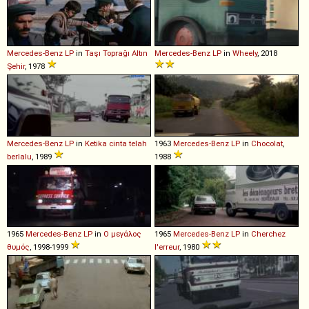
Mercedes-Benz
LP
in
Taşı Toprağı Altın
Mercedes-Benz
LP
in
Wheely
, 2018
Şehir
, 1978
Mercedes-Benz
LP
in
Ketika cinta telah
1963
Mercedes-Benz
LP
in
Chocolat
,
berlalu
, 1989
1988
1965
Mercedes-Benz
LP
in
Ο μεγάλος
1965
Mercedes-Benz
LP
in
Cherchez
θυμός
, 1998-1999
l'erreur
, 1980