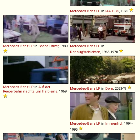
Mercedes-Benz
LP
in
IAA 1975
, 1975
Mercedes-Benz
LP
in
Speed Driver
, 1980
Mercedes-Benz
LP
in
Donaug'schichten
, 1965-1970
Mercedes-Benz
LP
in
Auf der
Mercedes-Benz
LP
in
Dom
, 2021-??
Reeperbahn nachts um halb eins
, 1969
Mercedes-Benz
LP
in
Immenhof
, 1994-
1995