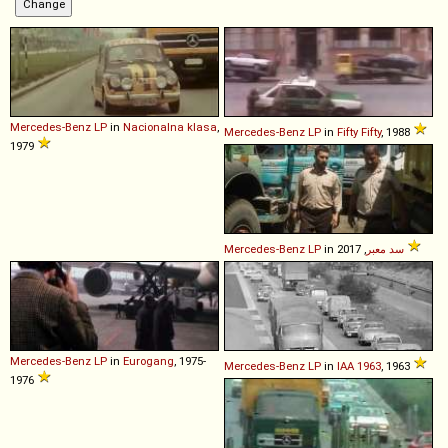
Mercedes-Benz
LP
in
Nacionalna klasa
,
Mercedes-Benz
LP
in
Fifty Fifty
, 1988
1979
Mercedes-Benz
LP
in
سد معبر
, 2017
Mercedes-Benz
LP
in
Eurogang
, 1975-
Mercedes-Benz
LP
in
IAA 1963
, 1963
1976