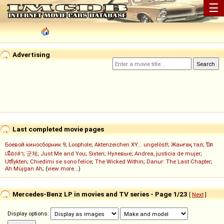
☰
Advertising
Last completed movie pages
Боевой киносборник 9
;
Loophole
;
Aktenzeichen XY... ungelöst!
;
Жанғақ тал
;
ปิด
เมืองล่า
;
군체
;
Just Me and You
;
Sixten
;
Нулевые
;
Andrea, justicia de mujer
;
Utflykten
;
Chiedimi se sono felice
;
The Wicked Within
;
Danur: The Last Chapter
;
Ah Müjgan Ah
; (
view more...
)
Mercedes-Benz LP in movies and TV series - Page 1/23
[
Next
]
Display options: