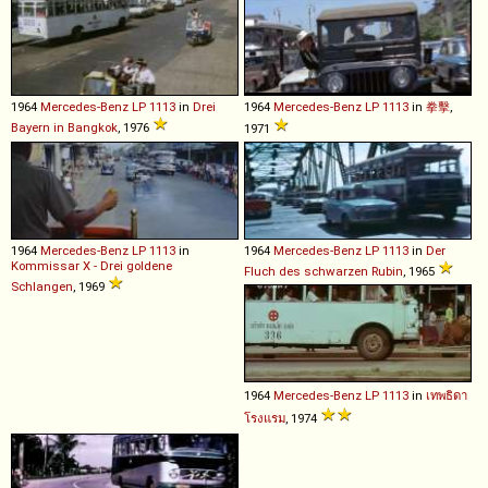
1964
Mercedes-Benz
LP
1113
in
Drei
1964
Mercedes-Benz
LP
1113
in
拳擊
,
Bayern in Bangkok
, 1976
1971
1964
Mercedes-Benz
LP
1113
in
1964
Mercedes-Benz
LP
1113
in
Der
Kommissar X - Drei goldene
Fluch des schwarzen Rubin
, 1965
Schlangen
, 1969
1964
Mercedes-Benz
LP
1113
in
เทพธิดา
โรงแรม
, 1974