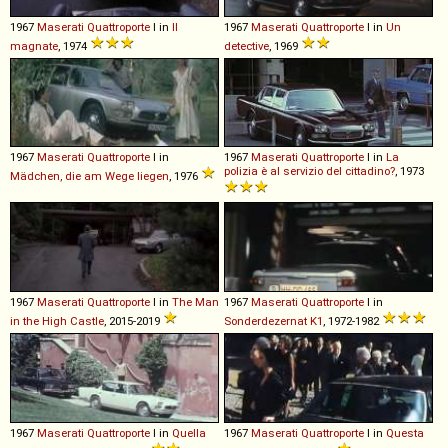
1967
Maserati
Quattroporte
I in
Il
1967
Maserati
Quattroporte
I in
Un
magnate
, 1974
detective
, 1969
1967
Maserati
Quattroporte
I in
1967
Maserati
Quattroporte
I in
La
polizia è al servizio del cittadino?
, 1973
Mädchen, die am Wege liegen
, 1976
1967
Maserati
Quattroporte
I in
The Man
1967
Maserati
Quattroporte
I in
in the High Castle
, 2015-2019
Sonderdezernat K1
, 1972-1982
1967
Maserati
Quattroporte
I in
Quella
1967
Maserati
Quattroporte
I in
Questa