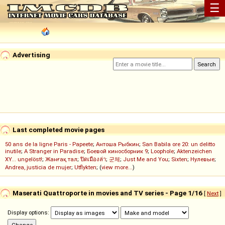
☰
Advertising
Last completed movie pages
50 ans de la ligne Paris - Papeete
;
Антоша Рыбкин
;
San Babila ore 20: un delitto
inutile
;
A Stranger in Paradise
;
Боевой киносборник 9
;
Loophole
;
Aktenzeichen
XY... ungelöst!
;
Жанғақ тал
;
ปิดเมืองล่า
;
군체
;
Just Me and You
;
Sixten
;
Нулевые
;
Andrea, justicia de mujer
;
Utflykten
; (
view more...
)
Maserati Quattroporte in movies and TV series - Page 1/16
[
Next
]
Display options: