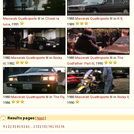
Maserati
Quattroporte
III in
Chiedi la
1980
Maserati
Quattroporte
III in
K-9
,
luna
, 1991
1989
1980
Maserati
Quattroporte
III in
Rocky
1980
Maserati
Quattroporte
III in
The
III
, 1982
Godfather: Part III
, 1990
1980
Maserati
Quattroporte
III in
The Fly
,
1980
Maserati
Quattroporte
III in
Rocky V
,
1986
1990
Results pages
[
Next
]
1
|
2
|
3
|
4
|
5
|
6
| ... |
12
|
13
|
14
|
15
|
16