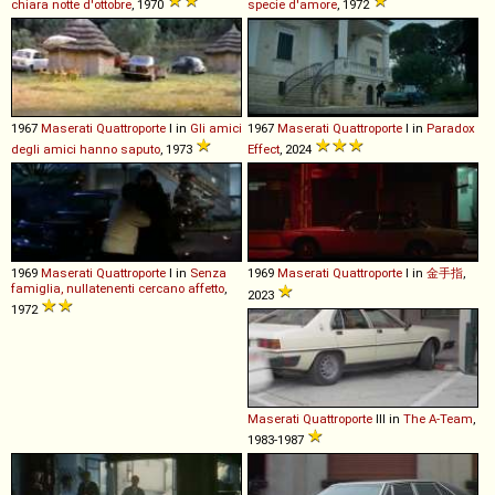
chiara notte d'ottobre
, 1970
specie d'amore
, 1972
1967
Maserati
Quattroporte
I in
Gli amici
1967
Maserati
Quattroporte
I in
Paradox
degli amici hanno saputo
, 1973
Effect
, 2024
1969
Maserati
Quattroporte
I in
Senza
1969
Maserati
Quattroporte
I in
金手指
,
famiglia, nullatenenti cercano affetto
,
2023
1972
Maserati
Quattroporte
III in
The A-Team
,
1983-1987