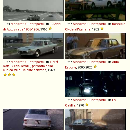
1964
Maserati
Quattroporte
I in
10 Anni
1967
Maserati
Quattroporte
I in
Bonnie e
di Autostrade 1956-1966
, 1966
Clyde all'italiana
, 1982
1967
Maserati
Quattroporte
I in
Il prof.
1967
Maserati
Quattroporte
I in
Auto
Dott. Guido Tersilli, primario della
Esporte
, 2000-2026
clinica Villa Celeste convenz
, 1969
1967
Maserati
Quattroporte
I in
La
Califfa
, 1970