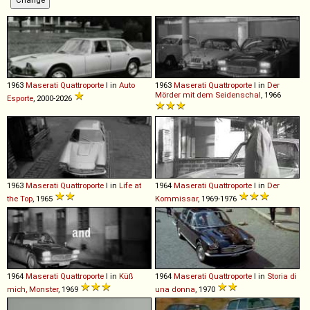
1963
Maserati
Quattroporte
I in
Auto
1963
Maserati
Quattroporte
I in
Der
Mörder mit dem Seidenschal
, 1966
Esporte
, 2000-2026
1963
Maserati
Quattroporte
I in
Life at
1964
Maserati
Quattroporte
I in
Der
the Top
, 1965
Kommissar
, 1969-1976
1964
Maserati
Quattroporte
I in
Küß
1964
Maserati
Quattroporte
I in
Storia di
mich, Monster
, 1969
una donna
, 1970