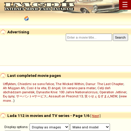
☰
Advertising
Last completed movie pages
Utflykten
;
Chiedimi se sono felice
;
The Wicked Within
;
Danur: The Last Chapter
;
Ah Müjgan Ah
;
Così è la vita
;
El ángel
;
Un verano para matar
;
Celý deň
obchádzam panelák
;
Dynastie Knie: 100 Jahre Nationalcircus
;
Operation Jetliner
;
Ең сұлу
;
サーバント×サービス
;
Assault on Precinct 13
;
笑ゥせぇるすまんNEW
; (
view
more...
)
Lada 112 in movies and TV series - Page 1/6
[
Next
]
Display options: