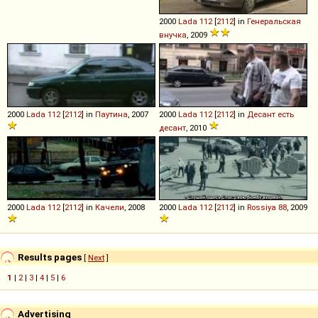
2000
Lada
112
[
2112
] in
Генеральская
внучка
, 2009
2000
Lada
112
[
2112
] in
Паутина
, 2007
2000
Lada
112
[
2112
] in
Десант есть
десант
, 2010
2000
Lada
112
[
2112
] in
Качели
, 2008
2000
Lada
112
[
2112
] in
Rossiya 88
, 2009
Results pages
[
Next
]
1
|
2
|
3
|
4
|
5
|
6
Advertising