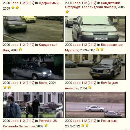
2000
Lada
112
[
2112
] in
Одержимый
,
2000
Lada
112
[
2112
] in
Бандитский
Петербург. Голландский пассаж
, 2006
2009
2000
Lada
112
[
2112
] in
Карданный
2000
Lada
112
[
2112
] in
Возвращение
Вал
, 2008
Мухтара
, 2003-2007
2000
Lada
112
[
2112
] in
Boets
, 2004
2000
Lada
112
[
2112
] in
Бомба для
невесты
, 2004
2000
Lada
112
[
2112
] in
Petrovka, 38.
2000
Lada
112
[
2112
] in
Розыгрыш
,
Komanda Semenova
, 2009
2003-2012