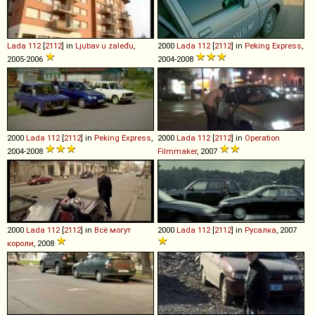
Lada
112
[
2112
] in
Ljubav u zaleđu
,
2000
Lada
112
[
2112
] in
Peking Express
,
2005-2006
2004-2008
2000
Lada
112
[
2112
] in
Peking Express
,
2000
Lada
112
[
2112
] in
Operation
2004-2008
Filmmaker
, 2007
2000
Lada
112
[
2112
] in
Всё могут
2000
Lada
112
[
2112
] in
Русалка
, 2007
короли
, 2008