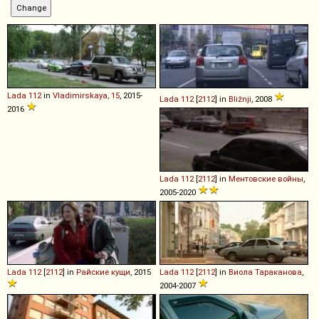
Lada
112
in
Vladimirskaya, 15
, 2015-
Lada
112
[
2112
] in
Bližnji
, 2008
2016
Lada
112
[
2112
] in
Ментовские войны
,
2005-2020
Lada
112
[
2112
] in
Райские кущи
, 2015
Lada
112
[
2112
] in
Виола Тараканова
,
2004-2007