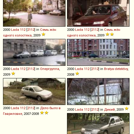
2000
Lada
112
[
2112
] in
Семь жён
2000
Lada
112
[
2112
] in
Семь жён
одного холостяка
, 2009
одного холостяка
, 2009
2000
Lada
112
[
2112
] in
Опергруппа
,
2000
Lada
112
[
2112
] in
Bratya-detektivy
,
2009
2008
2000
Lada
112
[
2112
] in
Дело было в
2000
Lada
112
[
2112
] in
Дикий
, 2009
Гавриловке
, 2007-2008