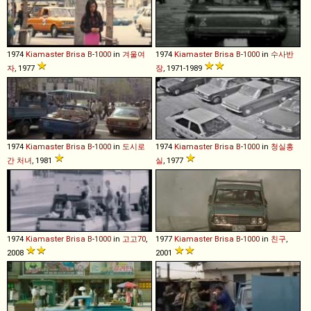
1974
Kiamaster
Brisa
B
-
1000
in
겨울여
1974
Kiamaster
Brisa
B
-
1000
in
수사반
자
, 1977
장
, 1971-1989
1974
Kiamaster
Brisa
B
-
1000
in
도시로
1974
Kiamaster
Brisa
B
-
1000
in
청실홍
간 처녀
, 1981
실
, 1977
1974
Kiamaster
Brisa
B
-
1000
in
고고70
,
1977
Kiamaster
Brisa
B
-
1000
in
친구
,
2008
2001