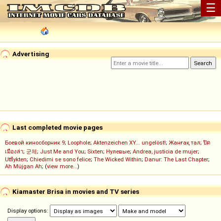
☰
Advertising
Last completed movie pages
Боевой киносборник 9
;
Loophole
;
Aktenzeichen XY... ungelöst!
;
Жанғақ тал
;
ปิด
เมืองล่า
;
군체
;
Just Me and You
;
Sixten
;
Нулевые
;
Andrea, justicia de mujer
;
Utflykten
;
Chiedimi se sono felice
;
The Wicked Within
;
Danur: The Last Chapter
;
Ah Müjgan Ah
; (
view more...
)
Kiamaster Brisa in movies and TV series
Display options: