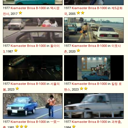
1977
Kiamaster
Brisa
B
-
1000
in
택시운
1977
Kiamaster
Brisa
B
-
1000
in
제5공화
전사
, 2017
국
, 2005
1977
Kiamaster
Brisa
B
-
1000
in
돌아이
1977
Kiamaster
Brisa
B
-
1000
in
이웃사
3
, 1987
촌
, 2020
1977
Kiamaster
Brisa
B
-
1000
in
서울의
1977
Kiamaster
Brisa
B
-
1000
in
킬링 로
봄
, 2023
맨스
, 2023
1977
Kiamaster
Brisa
B
-
1000
in
一笑一
1977
Kiamaster
Brisa
B
-
1000
in
과부춤
,
拳
, 1981
1984