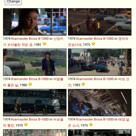
1974
Kiamaster
Brisa
B
-
1000
in
난장이
1974
Kiamaster
Brisa
B
-
1000
in
영자의
가 쏘아올린 작은 공
, 1981
전성시대
, 1975
1974
Kiamaster
Brisa
B
-
1000
in
바람불
1974
Kiamaster
Brisa
B
-
1000
in
바보 선
어 좋은 날
, 1980
언
, 1983
1974
Kiamaster
Brisa
B
-
1000
in
바보들
1974
Kiamaster
Brisa
B
-
1000
in
태양 닮
의 행진
, 1975
은 소녀
, 1975