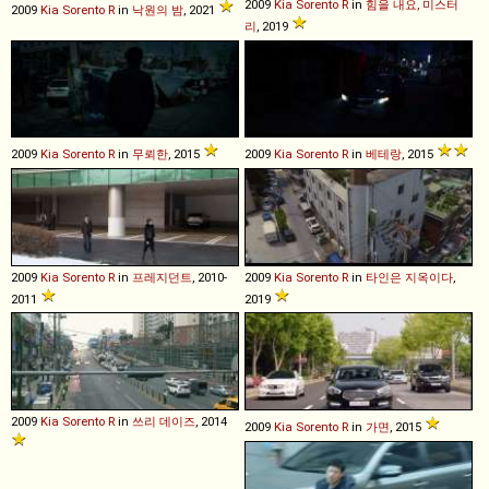
2009
Kia
Sorento
R
in
힘을 내요, 미스터
2009
Kia
Sorento
R
in
낙원의 밤
, 2021
리
, 2019
2009
Kia
Sorento
R
in
무뢰한
, 2015
2009
Kia
Sorento
R
in
베테랑
, 2015
2009
Kia
Sorento
R
in
프레지던트
, 2010-
2009
Kia
Sorento
R
in
타인은 지옥이다
,
2011
2019
2009
Kia
Sorento
R
in
쓰리 데이즈
, 2014
2009
Kia
Sorento
R
in
가면
, 2015