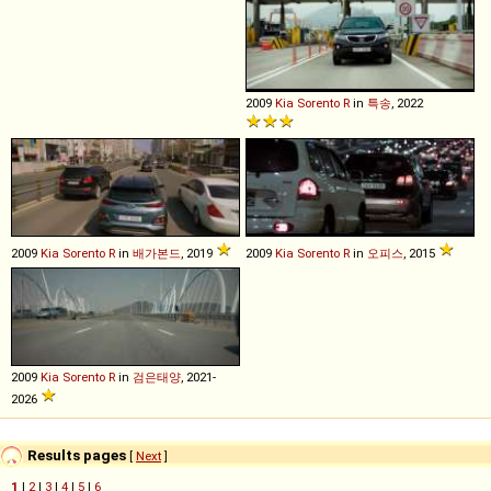
2009
Kia
Sorento
R
in
특송
, 2022
2009
Kia
Sorento
R
in
배가본드
, 2019
2009
Kia
Sorento
R
in
오피스
, 2015
2009
Kia
Sorento
R
in
검은태양
, 2021-
2026
Results pages
[
Next
]
1
|
2
|
3
|
4
|
5
|
6