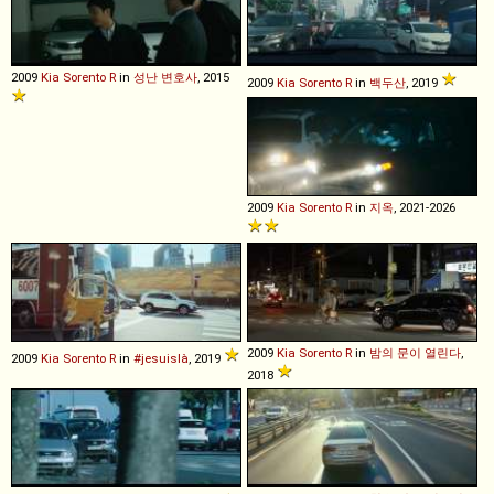
2009
Kia
Sorento
R
in
성난 변호사
, 2015
2009
Kia
Sorento
R
in
백두산
, 2019
2009
Kia
Sorento
R
in
지옥
, 2021-2026
2009
Kia
Sorento
R
in
밤의 문이 열린다
,
2009
Kia
Sorento
R
in
#jesuislà
, 2019
2018