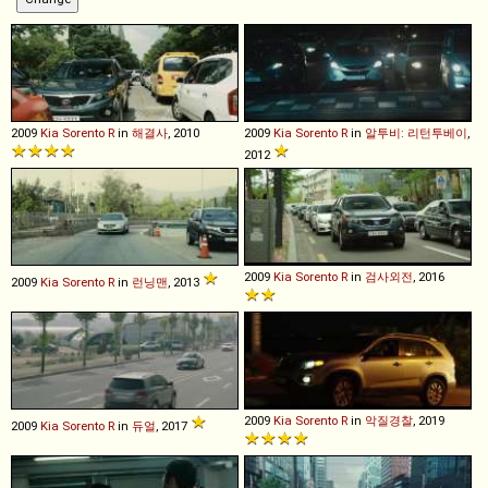
2009
Kia
Sorento
R
in
해결사
, 2010
2009
Kia
Sorento
R
in
알투비: 리턴투베이
,
2012
2009
Kia
Sorento
R
in
검사외전
, 2016
2009
Kia
Sorento
R
in
런닝맨
, 2013
2009
Kia
Sorento
R
in
악질경찰
, 2019
2009
Kia
Sorento
R
in
듀얼
, 2017