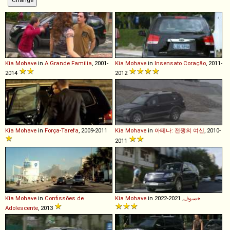
Kia
Mohave
in
A Grande Família
, 2001-
Kia
Mohave
in
Insensato Coração
, 2011-
2014
2012
Kia
Mohave
in
Força-Tarefa
, 2009-2011
Kia
Mohave
in
아테나: 전쟁의 여신
, 2010-
2011
Kia
Mohave
in
Confissões de
Kia
Mohave
in
, 2021-2022
خسوف
Adolescente
, 2013