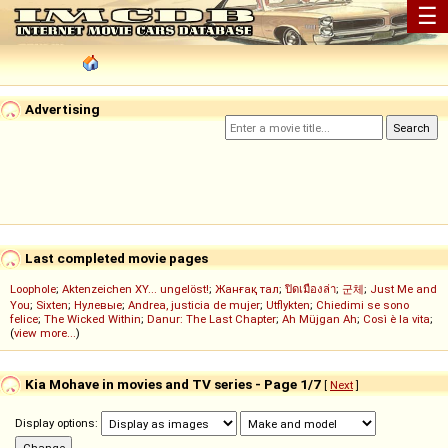
☰
Advertising
Last completed movie pages
Loophole
;
Aktenzeichen XY... ungelöst!
;
Жанғақ тал
;
ปิดเมืองล่า
;
군체
;
Just Me and
You
;
Sixten
;
Нулевые
;
Andrea, justicia de mujer
;
Utflykten
;
Chiedimi se sono
felice
;
The Wicked Within
;
Danur: The Last Chapter
;
Ah Müjgan Ah
;
Così è la vita
;
(
view more...
)
Kia Mohave in movies and TV series - Page 1/7
[
Next
]
Display options: