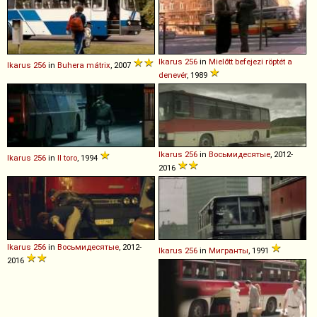
Ikarus
256
in
Mielőtt befejezi röptét a
Ikarus
256
in
Buhera mátrix
, 2007
denevér
, 1989
Ikarus
256
in
Восьмидесятые
, 2012-
Ikarus
256
in
Il toro
, 1994
2016
Ikarus
256
in
Восьмидесятые
, 2012-
Ikarus
256
in
Мигранты
, 1991
2016