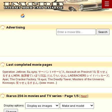
☰
Advertising
Last completed movie pages
Operation Jetliner
;
Ең сұлу
;
サーバント×サービス
;
Assault on Precinct 13
;
笑ゥせぇ
るすまんNEW
;
放課後ていぼう日誌
;
だんでらいおん
;
LAIDBACKERS レイドバッカーズ
;
Ayar
;
The Cracker Factory
;
16 қыз
;
The Deadly Tower
;
Masters of the Universe
;
Кіллхаус
;
笑ゥせぇるすまん
; (
view more...
)
Ikarus 256 in movies and TV series - Page 1/5
[
Next
]
Display options: