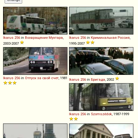
Ikarus
256
in
Возвращение Мухтара
,
Ikarus
256
in
Криминальная Россия
,
2003-2007
1995-2007
Ikarus
256
in
Отпуск за свой счет
, 1981
Ikarus
256
in
Бригада
, 2002
Ikarus
256
in
Szomszédok
, 1987-1999