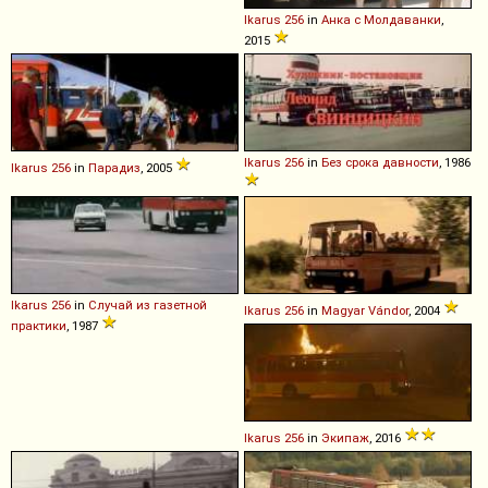
Ikarus
256
in
Анка с Молдаванки
,
2015
Ikarus
256
in
Без срока давности
, 1986
Ikarus
256
in
Парадиз
, 2005
Ikarus
256
in
Случай из газетной
Ikarus
256
in
Magyar Vándor
, 2004
практики
, 1987
Ikarus
256
in
Экипаж
, 2016