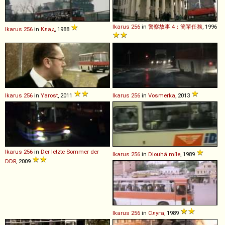
Ikarus
256
in
警察故事 4：簡單任務
, 1996
Ikarus
256
in
Клад
, 1988
Ikarus
256
in
Yarost
, 2011
Ikarus
256
in
Vosmerka
, 2013
Ikarus
256
in
Der letzte Sommer der
Ikarus
256
in
Dlouhá míle
, 1989
DDR
, 2009
Ikarus
256
in
Слуга
, 1989