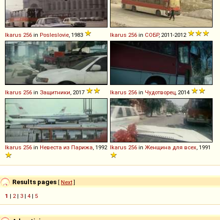
Ikarus
256
in
Posleslovie
, 1983
Ikarus
256
in
СОБР
, 2011-2012
Ikarus
256
in
Защитники
, 2017
Ikarus
256
in
Чудотворец
, 2014
Ikarus
256
in
Невеста из Парижа
, 1992
Ikarus
256
in
Женщина для всех
, 1991
Results pages
[
Next
]
1
|
2
|
3
|
4
|
5