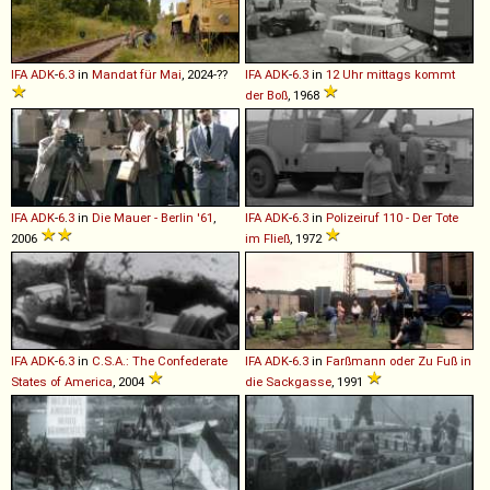
IFA
ADK
-
6
.
3
in
Mandat für Mai
, 2024-??
IFA
ADK
-
6
.
3
in
12 Uhr mittags kommt
der Boß
, 1968
IFA
ADK
-
6
.
3
in
Die Mauer - Berlin '61
,
IFA
ADK
-
6
.
3
in
Polizeiruf 110 - Der Tote
2006
im Fließ
, 1972
IFA
ADK
-
6
.
3
in
C.S.A.: The Confederate
IFA
ADK
-
6
.
3
in
Farßmann oder Zu Fuß in
States of America
, 2004
die Sackgasse
, 1991