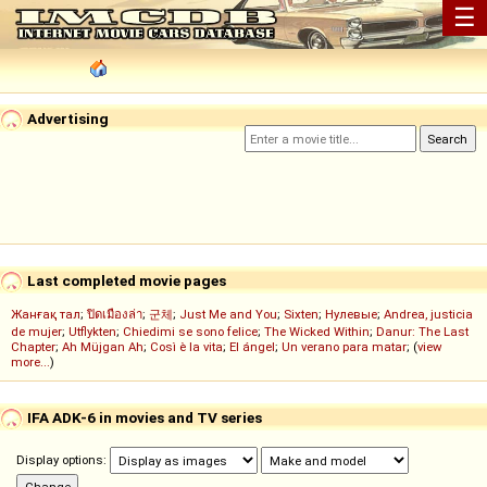
☰
Advertising
Last completed movie pages
Жанғақ тал
;
ปิดเมืองล่า
;
군체
;
Just Me and You
;
Sixten
;
Нулевые
;
Andrea, justicia
de mujer
;
Utflykten
;
Chiedimi se sono felice
;
The Wicked Within
;
Danur: The Last
Chapter
;
Ah Müjgan Ah
;
Così è la vita
;
El ángel
;
Un verano para matar
; (
view
more...
)
IFA ADK-6 in movies and TV series
Display options: