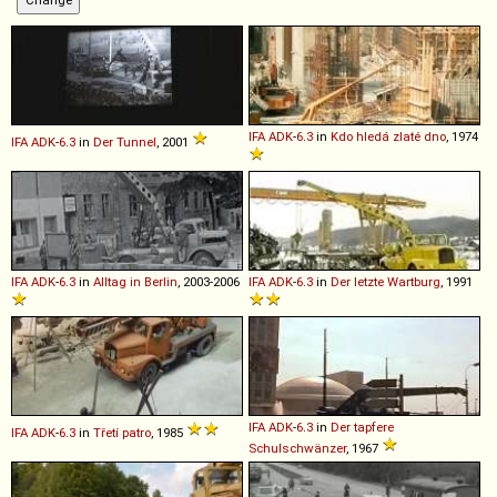
IFA
ADK
-
6
.
3
in
Kdo hledá zlaté dno
, 1974
IFA
ADK
-
6
.
3
in
Der Tunnel
, 2001
IFA
ADK
-
6
.
3
in
Alltag in Berlin
, 2003-2006
IFA
ADK
-
6
.
3
in
Der letzte Wartburg
, 1991
IFA
ADK
-
6
.
3
in
Der tapfere
IFA
ADK
-
6
.
3
in
Třetí patro
, 1985
Schulschwänzer
, 1967