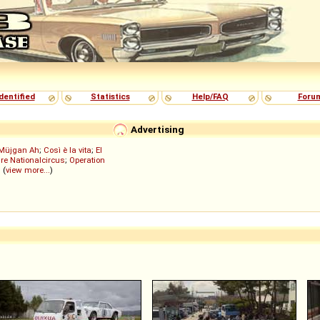
dentified
Statistics
Help/FAQ
Foru
Advertising
Müjgan Ah
;
Così è la vita
;
El
re Nationalcircus
;
Operation
; (
view more...
)