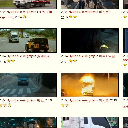
2004
Hyundai
e
-
Mighty
in
La Misión
2004
Hyundai
e
-
Mighty
in
배가본드
,
20
Argentina
, 2014
2019
2004
Hyundai
e
-
Mighty
in
赏金猎人
,
2004
Hyundai
e
-
Mighty
in
해부학교실
,
20
san
2016
2007
2004
Hyundai
e
-
Mighty
in
뺑반
, 2019
2004
Hyundai
e
-
Mighty
in
엑시트
, 2019
20
군