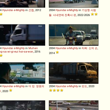
04
Hyundai
e
-
Mighty
in
간첩
, 2012
2004
Hyundai
e
-
Mighty
in
기상청 사람
들: 사내연애 잔혹사 편
, 2022-2026
04
Hyundai
e
-
Mighty
in
Muhan
2004
Hyundai
e
-
Mighty
in
타짜: 신의 손
,
g-sa wi-gi-eui hoi-sa-won
, 2016
2014
04
Hyundai
e
-
Mighty
in
더 킹: 영원의
2004
Hyundai
e
-
Mighty
in
반도
, 2020
주
, 2020