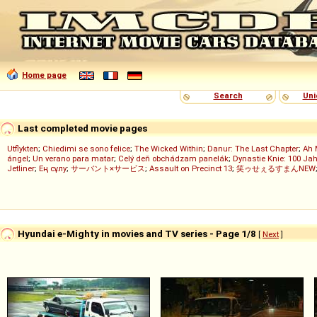
Home page
Search
Uni
Last completed movie pages
Utflykten
;
Chiedimi se sono felice
;
The Wicked Within
;
Danur: The Last Chapter
;
Ah 
ángel
;
Un verano para matar
;
Celý deň obchádzam panelák
;
Dynastie Knie: 100 Jah
Jetliner
;
Ең сұлу
;
サーバント×サービス
;
Assault on Precinct 13
;
笑ゥせぇるすまんNEW
Hyundai e-Mighty in movies and TV series - Page 1/8
[
Next
]