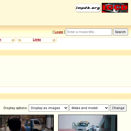
[
Login
]
m
Links
Display options: