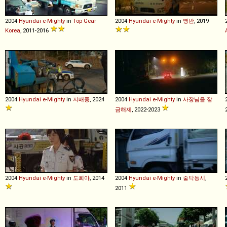
2004
Hyundai
e
-
Mighty
in
Top Gear
2004
Hyundai
e
-
Mighty
in
뺑반
, 2019
Korea
, 2011-2016
2004
Hyundai
e
-
Mighty
in
지배종
, 2024
2004
Hyundai
e
-
Mighty
in
사장님을 잠
금해제
, 2022-2023
2004
Hyundai
e
-
Mighty
in
도희야
, 2014
2004
Hyundai
e
-
Mighty
in
줄탁동시
,
2011