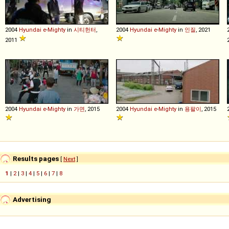
2004
Hyundai
e
-
Mighty
in
시티헌터
,
2004
Hyundai
e
-
Mighty
in
인질
, 2021
2011
2004
Hyundai
e
-
Mighty
in
가면
, 2015
2004
Hyundai
e
-
Mighty
in
용팔이
, 2015
Results pages
[
Next
]
1
|
2
|
3
|
4
|
5
|
6
|
7
|
8
Advertising