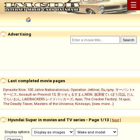
☰
Advertising
Last completed movie pages
Dynastie Knie: 100 Jahre Nationalcircus
;
Operation Jetliner
;
Ең сұлу
;
サーバント×
サービス
;
Assault on Precinct 13
;
笑ゥせぇるすまんNEW
;
放課後ていぼう日誌
;
だん
でらいおん
;
LAIDBACKERS レイドバッカーズ
;
Ayar
;
The Cracker Factory
;
16 қыз
;
The Deadly Tower
;
Masters of the Universe
;
Кіллхаус
; (
view more...
)
Hyundai Super in movies and TV series - Page 1/13
[
Next
]
Display options: