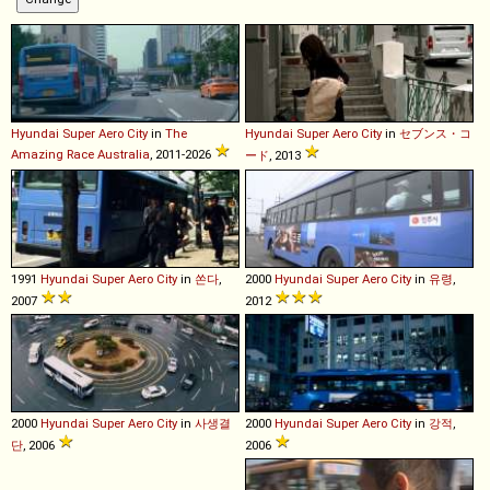
Hyundai
Super
Aero
City
in
The
Hyundai
Super
Aero
City
in
セブンス・コ
Amazing Race Australia
, 2011-2026
ード
, 2013
1991
Hyundai
Super
Aero
City
in
쏜다
,
2000
Hyundai
Super
Aero
City
in
유령
,
2007
2012
2000
Hyundai
Super
Aero
City
in
사생결
2000
Hyundai
Super
Aero
City
in
강적
,
단
, 2006
2006