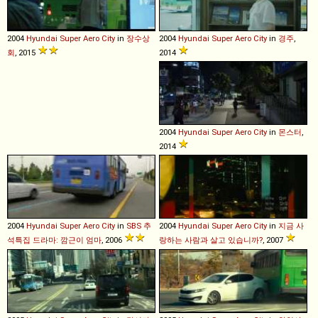
2004
Hyundai
Super
Aero
City
in
장수상
2004
Hyundai
Super
Aero
City
in
경주
,
회
, 2015
2014
2004
Hyundai
Super
Aero
City
in
몬스터
,
2014
2004
Hyundai
Super
Aero
City
in
SBS 추
2004
Hyundai
Super
Aero
City
in
지금 사
석특집 드라마: 깜근이 엄마
, 2006
랑하는 사람과 살고 있습니까?
, 2007