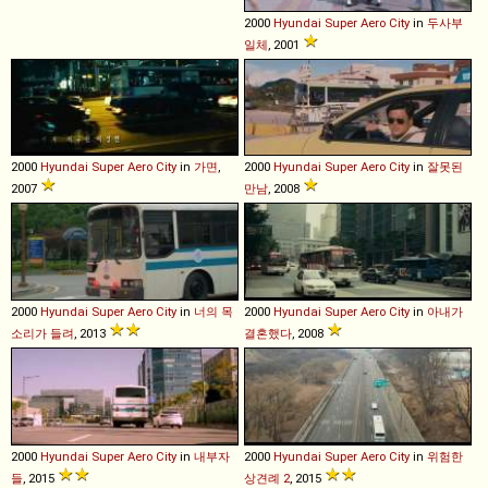
2000
Hyundai
Super
Aero
City
in
두사부
일체
, 2001
2000
Hyundai
Super
Aero
City
in
가면
,
2000
Hyundai
Super
Aero
City
in
잘못된
2007
만남
, 2008
2000
Hyundai
Super
Aero
City
in
너의 목
2000
Hyundai
Super
Aero
City
in
아내가
소리가 들려
, 2013
결혼했다
, 2008
2000
Hyundai
Super
Aero
City
in
내부자
2000
Hyundai
Super
Aero
City
in
위험한
들
, 2015
상견례 2
, 2015