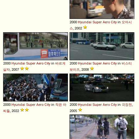
2000
Hyundai
Super
Aero
City
in
오아시
스
, 2002
2000
Hyundai
Super
Aero
City
in
바르게
2000
Hyundai
Super
Aero
City
in
비스티
살자
, 2007
보이즈
, 2008
2000
Hyundai
Super
Aero
City
in
작은 아
2000
Hyundai
Super
Aero
City
in
극장전
,
씨들
, 2022
2005