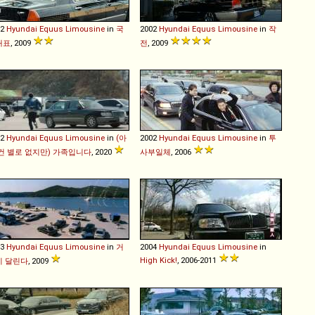
02
Hyundai
Equus
Limousine
in
국
2002
Hyundai
Equus
Limousine
in
작
대표
, 2009
전
, 2009
02
Hyundai
Equus
Limousine
in
(아
2002
Hyundai
Equus
Limousine
in
투
건 별로 없지만) 가족입니다
, 2020
사부일체
, 2006
03
Hyundai
Equus
Limousine
in
거
2004
Hyundai
Equus
Limousine
in
High Kick!
, 2006-2011
이 달린다
, 2009