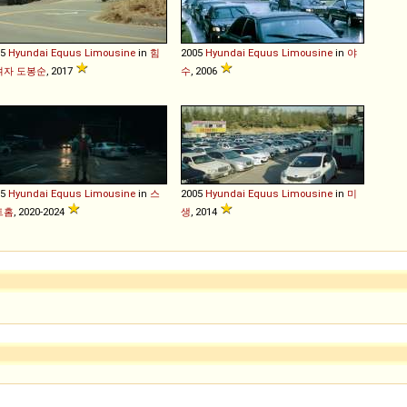
05
Hyundai
Equus
Limousine
in
힘
2005
Hyundai
Equus
Limousine
in
야
여자 도봉순
, 2017
수
, 2006
05
Hyundai
Equus
Limousine
in
스
2005
Hyundai
Equus
Limousine
in
미
트홈
, 2020-2024
생
, 2014