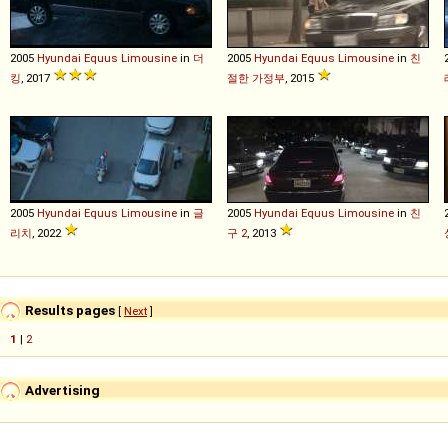
2005
Hyundai
Equus
Limousine
in
더
2005
Hyundai
Equus
Limousine
in
친
킹
, 2017
절한 가정부
, 2015
2005
Hyundai
Equus
Limousine
in
글
2005
Hyundai
Equus
Limousine
in
친
리치
, 2022
구 2
, 2013
Results pages
[
Next
]
1
|
2
Advertising