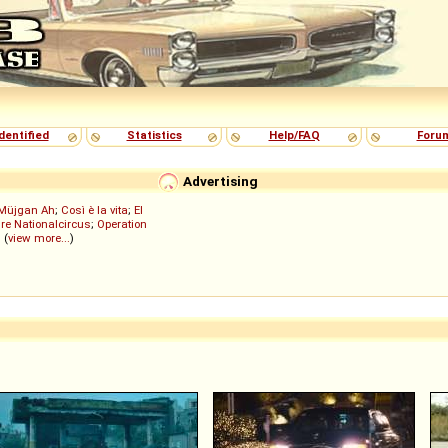
dentified
Statistics
Help/FAQ
Foru
Advertising
Müjgan Ah
;
Così è la vita
;
El
re Nationalcircus
;
Operation
; (
view more...
)
]