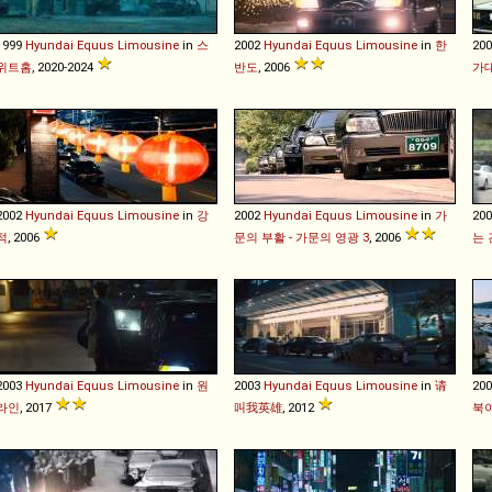
1999
Hyundai
Equus
Limousine
in
스
2002
Hyundai
Equus
Limousine
in
한
20
위트홈
, 2020-2024
반도
, 2006
가
2002
Hyundai
Equus
Limousine
in
강
2002
Hyundai
Equus
Limousine
in
가
20
적
, 2006
문의 부활 - 가문의 영광 3
, 2006
는 
2003
Hyundai
Equus
Limousine
in
원
2003
Hyundai
Equus
Limousine
in
请
20
라인
, 2017
叫我英雄
, 2012
북