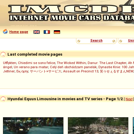
Home page
Search
Uni
Last completed movie pages
Utflykten
;
Chiedimi se sono felice
;
The Wicked Within
;
Danur: The Last Chapter
;
Ah 
ángel
;
Un verano para matar
;
Celý deň obchádzam panelák
;
Dynastie Knie: 100 Jah
Jetliner
;
Ең сұлу
;
サーバント×サービス
;
Assault on Precinct 13
;
笑ゥせぇるすまんNEW
Hyundai Equus Limousine in movies and TV series - Page 1/2
[
Next