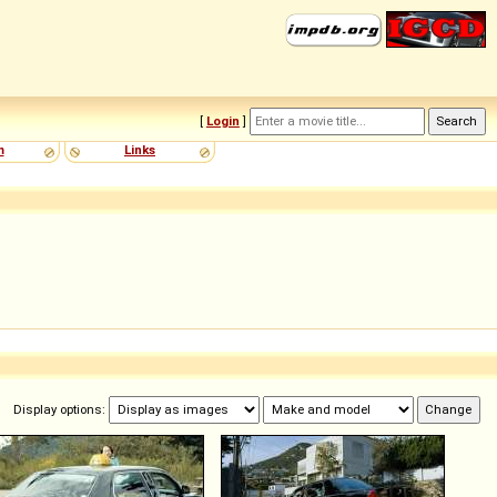
[
Login
]
m
Links
Display options: