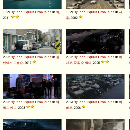
1999
Hyundai
Equus
Limousine
in
퀵
,
1999
Hyundai
Equus
Limousine
in
서
2011
울
, 2002
2002
Hyundai
Equus
Limousine
in
힘
2002
Hyundai
Equus
Limousine
in
이
쎈여자 도봉순
, 2017
대로, 죽을 순 없다
, 2005
2002
Hyundai
Equus
Limousine
in
와
2003
Hyundai
Equus
Limousine
in
아
일드 카드
, 2003
파트
, 2006