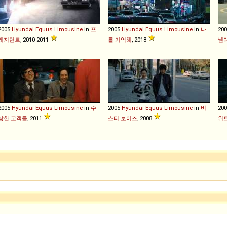
2005
Hyundai
Equus
Limousine
in
프
2005
Hyundai
Equus
Limousine
in
나
20
레지던트
, 2010-2011
를 기억해
, 2018
쎈
2005
Hyundai
Equus
Limousine
in
수
2005
Hyundai
Equus
Limousine
in
비
20
상한 고객들
, 2011
스티 보이즈
, 2008
위