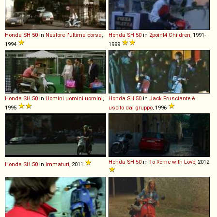
Honda
SH
50
in
Nestore l'ultima corsa
,
Honda
SH
50
in
2point4 Children
, 1991-
1994
1999
Honda
SH
50
in
Uomini uomini uomini
,
Honda
SH
50
in
Jack Frusciante è
1995
uscito dal gruppo
, 1996
Honda
SH
50
in
To Rome with Love
, 2012
Honda
SH
50
in
Immaturi
, 2011