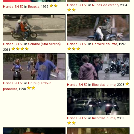
Honda
SH
50
in
Nubes de verano
, 2004
Honda
SH
50
in
Rosetta
, 1999
Honda
SH
50
in
Scialla! (Stai sereno)
,
Honda
SH
50
in
Camere da letto
, 1997
2011
Honda
SH
50
in
Un bugiardo in
Honda
SH
50
in
Ricordati di me
, 2003
paradiso
, 1998
Honda
SH
50
in
Ricordati di me
, 2003