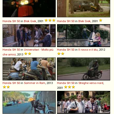
Honda
SH
50
in
Blek Giek
, 2001
Honda
SH
50
in
Blek Giek
, 2001
Honda
SH
50
in
Universitari - Molto più
Honda
SH
50
in
Il rosso e il blu
, 2012
che amici
, 2013
Honda
SH
50
in
Sommer in Rom
, 2013
Honda
SH
50
in
Streghe verso nord
,
2001