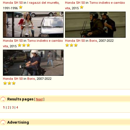
Honda
SH
50
in
I ragazzi del muretto
,
Honda
SH
50
in
Torno indietro e cambio
1991-1996
vita
, 2015
Honda
SH
50
in
Torno indietro e cambio
Honda
SH
50
in
Boris
, 2007-2022
vita
, 2015
Honda
SH
50
in
Boris
, 2007-2022
Results pages
[
Next
]
1
|
2
|
3
|
4
Advertising