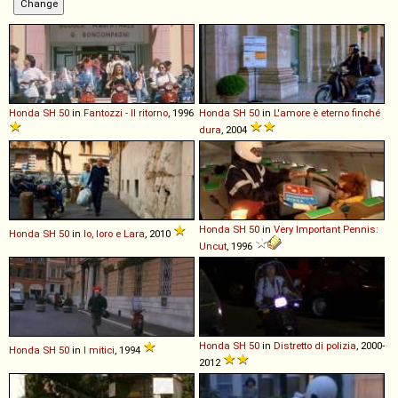
Honda
SH
50
in
Fantozzi - Il ritorno
, 1996
Honda
SH
50
in
L'amore è eterno finché
dura
, 2004
Honda
SH
50
in
Very Important Pennis:
Honda
SH
50
in
Io, loro e Lara
, 2010
Uncut
, 1996
Honda
SH
50
in
Distretto di polizia
, 2000-
Honda
SH
50
in
I mitici
, 1994
2012