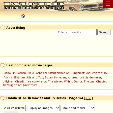
☰
Advertising
Last completed movie pages
Боевой киносборник 9
;
Loophole
;
Aktenzeichen XY... ungelöst!
;
Жанғақ тал
;
ปิด
เมืองล่า
;
군체
;
Just Me and You
;
Sixten
;
Нулевые
;
Andrea, justicia de mujer
;
Utflykten
;
Chiedimi se sono felice
;
The Wicked Within
;
Danur: The Last Chapter
;
Ah Müjgan Ah
; (
view more...
)
Honda SH 50 in movies and TV series - Page 1/4
[
Next
]
Display options: