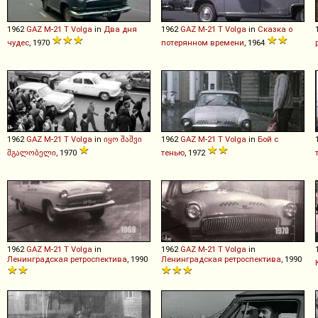
1962
GAZ
M
-
21
T
Volga
in
Два дня
1962
GAZ
M
-
21
T
Volga
in
Сказка о
чудес
, 1970
потерянном времени
, 1964
1962
GAZ
M
-
21
T
Volga
in
იყო შაშვი
1962
GAZ
M
-
21
T
Volga
in
Бой с
მგალობელი
, 1970
тенью
, 1972
1962
GAZ
M
-
21
T
Volga
in
1962
GAZ
M
-
21
T
Volga
in
Ленинградская ретроспектива
, 1990
Ленинградская ретроспектива
, 1990