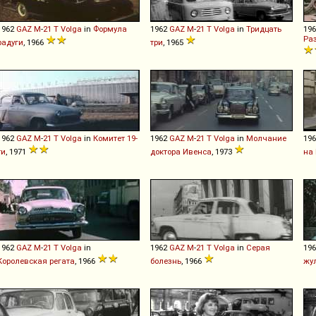
1962
GAZ
M
-
21
T
Volga
in
Формула
1962
GAZ
M
-
21
T
Volga
in
Тридцать
19
Ра
радуги
, 1966
три
, 1965
1962
GAZ
M
-
21
T
Volga
in
Комитет 19-
1962
GAZ
M
-
21
T
Volga
in
Молчание
19
ти
, 1971
доктора Ивенса
, 1973
на
1962
GAZ
M
-
21
T
Volga
in
1962
GAZ
M
-
21
T
Volga
in
Серая
19
Королевская регата
, 1966
болезнь
, 1966
жу