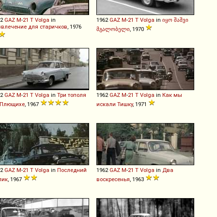
62
GAZ
M
-
21
T
Volga
in
1962
GAZ
M
-
21
T
Volga
in
იყო შაშვი
звлечение для старичков
, 1976
მგალობელი
, 1970
62
GAZ
M
-
21
T
Volga
in
Три тополя
1962
GAZ
M
-
21
T
Volga
in
Как мы
 Плющихе
, 1967
искали Тишку
, 1971
62
GAZ
M
-
21
T
Volga
in
Последний
1962
GAZ
M
-
21
T
Volga
in
Два
лик
, 1967
воскресенья
, 1963