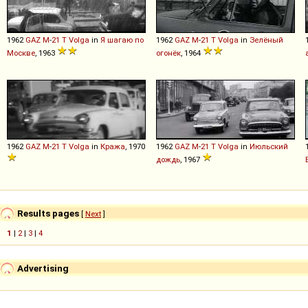
1962
GAZ
M
-
21
T
Volga
in
Я шагаю по
1962
GAZ
M
-
21
T
Volga
in
Зелёный
Москве
, 1963
огонёк
, 1964
1962
GAZ
M
-
21
T
Volga
in
Кража
, 1970
1962
GAZ
M
-
21
T
Volga
in
Июльский
дождь
, 1967
Results pages
[
Next
]
1
|
2
|
3
|
4
Advertising