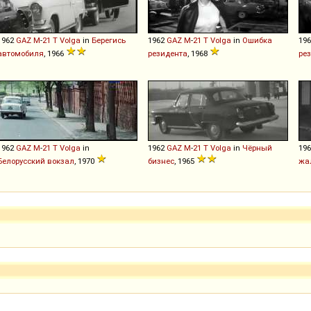
1962
GAZ
M
-
21
T
Volga
in
Берегись
1962
GAZ
M
-
21
T
Volga
in
Ошибка
19
автомобиля
, 1966
резидента
, 1968
ре
1962
GAZ
M
-
21
T
Volga
in
1962
GAZ
M
-
21
T
Volga
in
Чёрный
19
Белорусский вокзал
, 1970
бизнес
, 1965
жа