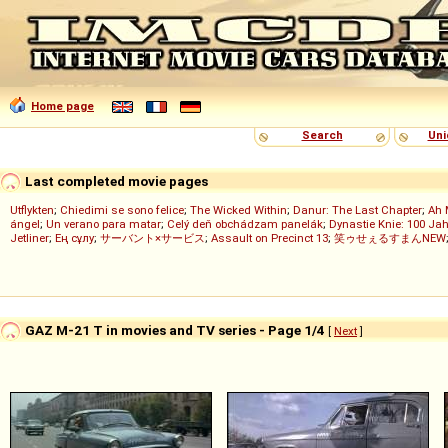
Home page
Search
Uni
Last completed movie pages
Utflykten
;
Chiedimi se sono felice
;
The Wicked Within
;
Danur: The Last Chapter
;
Ah 
ángel
;
Un verano para matar
;
Celý deň obchádzam panelák
;
Dynastie Knie: 100 Jah
Jetliner
;
Ең сұлу
;
サーバント×サービス
;
Assault on Precinct 13
;
笑ゥせぇるすまんNEW
GAZ M-21 T in movies and TV series - Page 1/4
[
Next
]