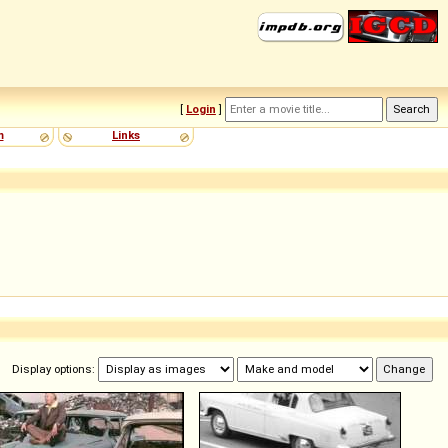
[
Login
]
m
Links
Display options: