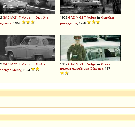
62
GAZ
M
-
21
T
Volga
in
Ошибка
1962
GAZ
M
-
21
T
Volga
in
Ошибка
зидента
, 1968
резидента
, 1968
62
GAZ
M
-
21
T
Volga
in
Дайте
1962
GAZ
M
-
21
T
Volga
in
Семь
невест ефрейтора Збруева
, 1971
лобную книгу
, 1964