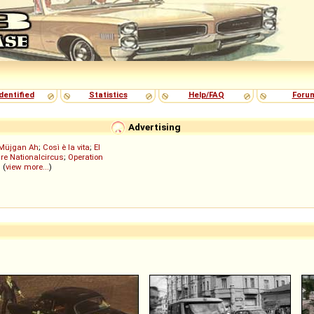
dentified
Statistics
Help/FAQ
Foru
Advertising
Müjgan Ah
;
Così è la vita
;
El
re Nationalcircus
;
Operation
; (
view more...
)