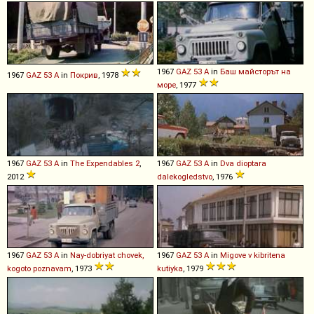
1967
GAZ
53
A
in
Баш майсторът на
1967
GAZ
53
A
in
Покрив
, 1978
море
, 1977
1967
GAZ
53
A
in
The Expendables 2
,
1967
GAZ
53
A
in
Dva dioptara
2012
dalekogledstvo
, 1976
1967
GAZ
53
A
in
Nay-dobriyat chovek,
1967
GAZ
53
A
in
Migove v kibritena
kogoto poznavam
, 1973
kutiyka
, 1979