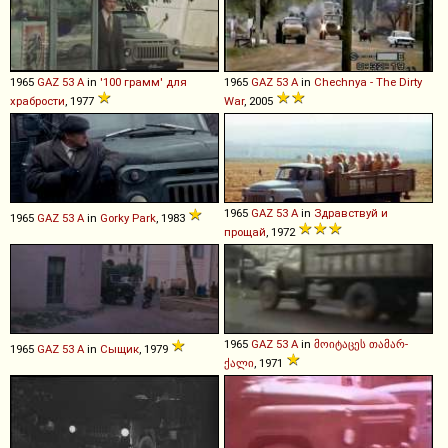
1965
GAZ
53
A
in
'100 грамм' для
1965
GAZ
53
A
in
Chechnya - The Dirty
храбрости
, 1977
War
, 2005
1965
GAZ
53
A
in
Здравствуй и
1965
GAZ
53
A
in
Gorky Park
, 1983
прощай
, 1972
1965
GAZ
53
A
in
მოიტაცეს თამარ-
1965
GAZ
53
A
in
Сыщик
, 1979
ქალი
, 1971