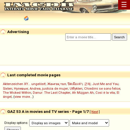
☰
Advertising
Last completed movie pages
Aktenzeichen XY... ungelöst!
;
Жанғақ тал
;
ปิดเมืองล่า
;
군체
;
Just Me and You
;
Sixten
;
Нулевые
;
Andrea, justicia de mujer
;
Utflykten
;
Chiedimi se sono felice
;
The Wicked Within
;
Danur: The Last Chapter
;
Ah Müjgan Ah
;
Così è la vita
;
El
ángel
; (
view more...
)
GAZ 53 A in movies and TV series - Page 1/7
[
Next
]
Display options: