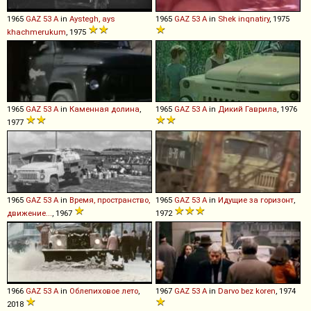
1965
GAZ
53
A
in
Aystegh, ays
1965
GAZ
53
A
in
Shek inqnatiry
, 1975
khachmerukum
, 1975
1965
GAZ
53
A
in
Каменная долина
,
1965
GAZ
53
A
in
Дикий Гаврила
, 1976
1977
1965
GAZ
53
A
in
Время, пространство,
1965
GAZ
53
A
in
Идущие за горизонт
,
движение...
, 1967
1972
1966
GAZ
53
A
in
Облепиховое лето
,
1967
GAZ
53
A
in
Darvo bez koren
, 1974
2018