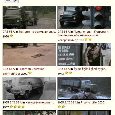
GAZ
53
A
in
Три дня на размышление
,
GAZ
53
A
in
Приключения Петрова и
Васечкина, обыкновенные и
1980
невероятные
, 1983
GAZ
53
A
in
Frogmen Operation
GAZ
53
A
in
მე და ჩემი მეზობლები
,
Stormbringer
, 2002
1973
1965
GAZ
53
A
in
Keskpäevane praam
,
1965
GAZ
53
A
in
Proof of Life
, 2000
1967