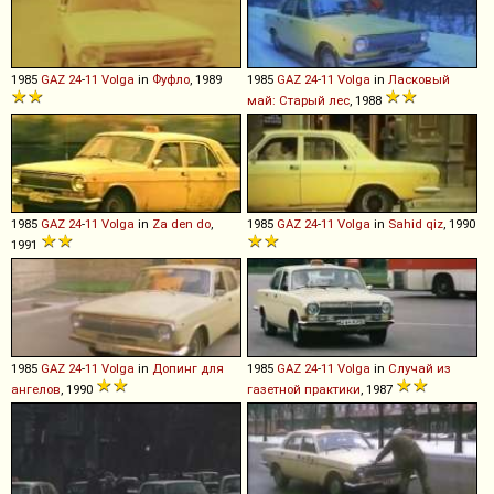
1985
GAZ
24
-
11
Volga
in
Фуфло
, 1989
1985
GAZ
24
-
11
Volga
in
Ласковый
май: Старый лес
, 1988
1985
GAZ
24
-
11
Volga
in
Za den do
,
1985
GAZ
24
-
11
Volga
in
Sahid qiz
, 1990
1991
1985
GAZ
24
-
11
Volga
in
Допинг для
1985
GAZ
24
-
11
Volga
in
Случай из
ангелов
, 1990
газетной практики
, 1987