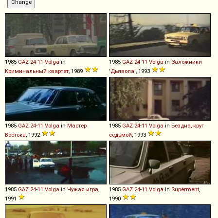
1985
GAZ
24
-
11
Volga
in
1985
GAZ
24
-
11
Volga
in
Заложники
Криминальный квартет
, 1989
'Дьявола'
, 1993
1985
GAZ
24
-
11
Volga
in
Мастер
1985
GAZ
24
-
11
Volga
in
Бездна, круг
Востока
, 1992
седьмой
, 1993
1985
GAZ
24
-
11
Volga
in
Чужая игра
,
1985
GAZ
24
-
11
Volga
in
Superment
,
1991
1990