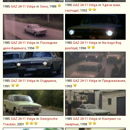
1985
GAZ
24
-
11
Volga
in
Удачи вам,
1985
GAZ
24
-
11
Volga
in
Окно
, 1988
господа!
, 1992
1985
GAZ
24
-
11
Volga
in
Последнее
1985
GAZ
24
-
11
Volga
in
Na kogo Bog
дело Варёного
, 1994
poshlyet
, 1994
1985
GAZ
24
-
11
Volga
in
Отдушина
,
1985
GAZ
24
-
11
Volga
in
Предсказание
,
1991
1993
1985
GAZ
24
-
11
Volga
in
Georgische
1985
GAZ
24
-
11
Volga
in
Контракт со
Trauben
, 2001
смертью
, 1998