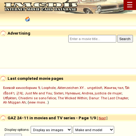
☰
Advertising
Last completed movie pages
Боевой киносборник 9
;
Loophole
;
Aktenzeichen XY... ungelöst!
;
Жанғақ тал
;
ปิด
เมืองล่า
;
군체
;
Just Me and You
;
Sixten
;
Нулевые
;
Andrea, justicia de mujer
;
Utflykten
;
Chiedimi se sono felice
;
The Wicked Within
;
Danur: The Last Chapter
;
Ah Müjgan Ah
; (
view more...
)
GAZ 24-11 in movies and TV series - Page 1/9
[
Next
]
Display options: