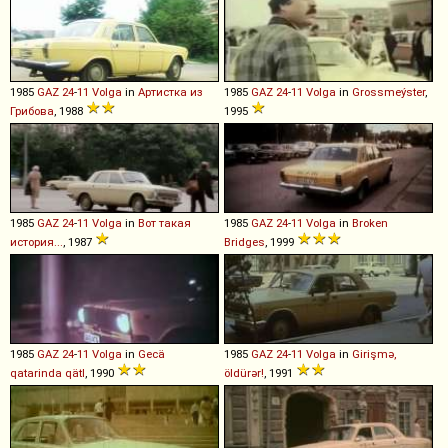
1985
GAZ
24
-
11
Volga
in
Артистка из
1985
GAZ
24
-
11
Volga
in
Grossmeýster
,
Грибова
, 1988
1995
1985
GAZ
24
-
11
Volga
in
Вот такая
1985
GAZ
24
-
11
Volga
in
Broken
история...
, 1987
Bridges
, 1999
1985
GAZ
24
-
11
Volga
in
Gecä
1985
GAZ
24
-
11
Volga
in
Girişmə,
qatarinda qätl
, 1990
öldürər!
, 1991