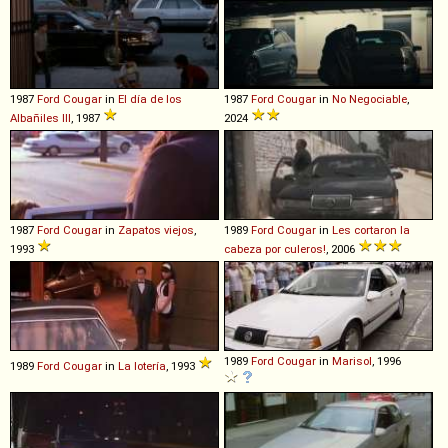
1987
Ford
Cougar
in
El día de los
1987
Ford
Cougar
in
No Negociable
,
Albañiles III
, 1987
2024
1987
Ford
Cougar
in
Zapatos viejos
,
1989
Ford
Cougar
in
Les cortaron la
1993
cabeza por culeros!
, 2006
1989
Ford
Cougar
in
Marisol
, 1996
1989
Ford
Cougar
in
La lotería
, 1993