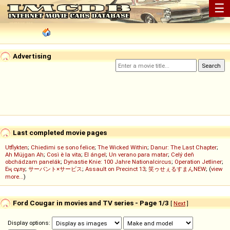
☰
Advertising
Last completed movie pages
Utflykten
;
Chiedimi se sono felice
;
The Wicked Within
;
Danur: The Last Chapter
;
Ah Müjgan Ah
;
Così è la vita
;
El ángel
;
Un verano para matar
;
Celý deň
obchádzam panelák
;
Dynastie Knie: 100 Jahre Nationalcircus
;
Operation Jetliner
;
Ең сұлу
;
サーバント×サービス
;
Assault on Precinct 13
;
笑ゥせぇるすまんNEW
; (
view
more...
)
Ford Cougar in movies and TV series - Page 1/3
[
Next
]
Display options: