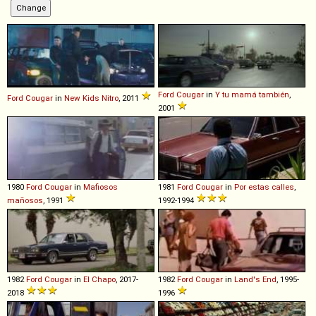
Ford
Cougar
in
Y tu mamá también
,
Ford
Cougar
in
New Kids Nitro
, 2011
2001
1980
Ford
Cougar
in
Mafiosos
1981
Ford
Cougar
in
Por estas calles
,
mañosos
, 1991
1992-1994
1982
Ford
Cougar
in
El Chapo
, 2017-
1982
Ford
Cougar
in
Land's End
, 1995-
2018
1996