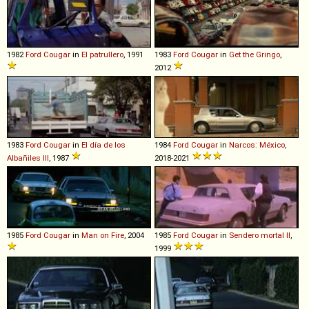
1982
Ford
Cougar
in
El patrullero
, 1991
1983
Ford
Cougar
in
Get the Gringo
,
2012
1983
Ford
Cougar
in
El día de los
1984
Ford
Cougar
in
Narcos: México
,
Albañiles III
, 1987
2018-2021
1985
Ford
Cougar
in
Man on Fire
, 2004
1985
Ford
Cougar
in
Sendero mortal II
,
1999