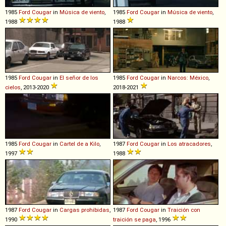
1985
Ford
Cougar
in
Música de viento
,
1985
Ford
Cougar
in
Música de viento
,
1988
1988
1985
Ford
Cougar
in
El señor de los
1985
Ford
Cougar
in
Narcos: México
,
cielos
, 2013-2020
2018-2021
1985
Ford
Cougar
in
Cartel de a Kilo
,
1987
Ford
Cougar
in
Los atracadores
,
1997
1988
1987
Ford
Cougar
in
Cargas prohibidas
,
1987
Ford
Cougar
in
Traición con
1990
traición se paga
, 1996