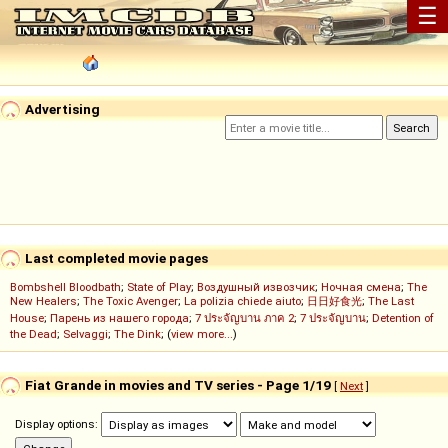
☰
Advertising
Last completed movie pages
Bombshell Bloodbath
;
State of Play
;
Воздушный извозчик
;
Ночная смена
;
The
New Healers
;
The Toxic Avenger
;
La polizia chiede aiuto
;
日日好食光
;
The Last
House
;
Парень из нашего города
;
7 ประจัญบาน ภาค 2
;
7 ประจัญบาน
;
Detention of
the Dead
;
Selvaggi
;
The Dink
; (
view more...
)
Fiat Grande in movies and TV series - Page 1/19
[
Next
]
Display options: