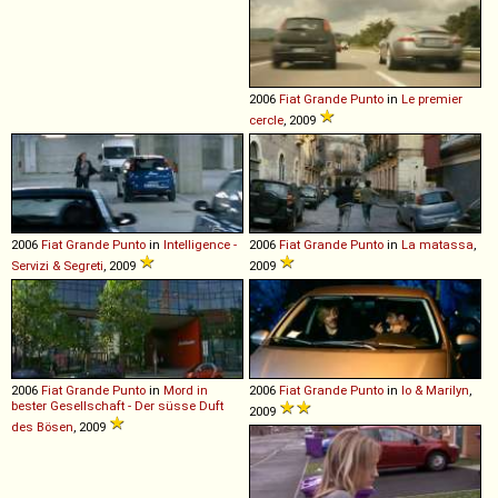
2006
Fiat
Grande
Punto
in
Le premier
cercle
, 2009
2006
Fiat
Grande
Punto
in
Intelligence -
2006
Fiat
Grande
Punto
in
La matassa
,
Servizi & Segreti
, 2009
2009
2006
Fiat
Grande
Punto
in
Mord in
2006
Fiat
Grande
Punto
in
Io & Marilyn
,
bester Gesellschaft - Der süsse Duft
2009
des Bösen
, 2009