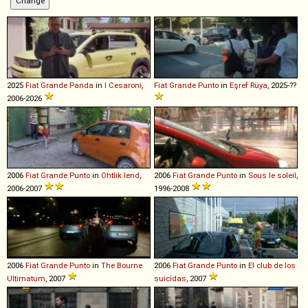
2025
Fiat
Grande
Panda
in
I Cesaroni
,
Fiat
Grande
Punto
in
Eşref Rüya
, 2025-??
2006-2026
2006
Fiat
Grande
Punto
in
Ohtlik lend
,
2006
Fiat
Grande
Punto
in
Sous le soleil
,
2006-2007
1996-2008
2006
Fiat
Grande
Punto
in
The Bourne
2006
Fiat
Grande
Punto
in
El club de los
Ultimatum
, 2007
suicidas
, 2007