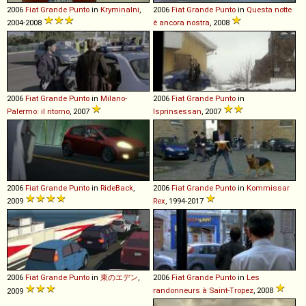
2006
Fiat
Grande
Punto
in
Kryminalni
,
2006
Fiat
Grande
Punto
in
Questa notte
2004-2008
è ancora nostra
, 2008
2006
Fiat
Grande
Punto
in
Milano-
2006
Fiat
Grande
Punto
in
Palermo: il ritorno
, 2007
Isprinsessan
, 2007
2006
Fiat
Grande
Punto
in
RideBack
,
2006
Fiat
Grande
Punto
in
Kommissar
2009
Rex
, 1994-2017
2006
Fiat
Grande
Punto
in
東のエデン
,
2006
Fiat
Grande
Punto
in
Les
randonneurs à Saint-Tropez
, 2008
2009