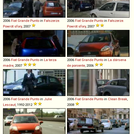
2006
Fiat
Grande
Punto
in
Fałszerze.
2006
Fiat
Grande
Punto
in
Fałszerze.
Powrót sfory
, 2007
Powrót sfory
, 2007
2006
Fiat
Grande
Punto
in
La terza
2006
Fiat
Grande
Punto
in
La dársena
madre
, 2007
de poniente
, 2006
2006
Fiat
Grande
Punto
in
Julie
2006
Fiat
Grande
Punto
in
Clean Break
,
Lescaut
, 1992-2012
2008