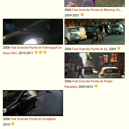
2006
Fiat
Grande
Punto
in
Moving On
,
2009-2021
2006
Fiat
Grande
Punto
in
Fatmagül'ün
2006
Fiat
Grande
Punto
in
Ex
, 2009
Suçu Ne?
, 2010-2011
2006
Fiat
Grande
Punto
in
Poder
Paralelo
, 2009-2010
2006
Fiat
Grande
Punto
in
Inception
,
2010