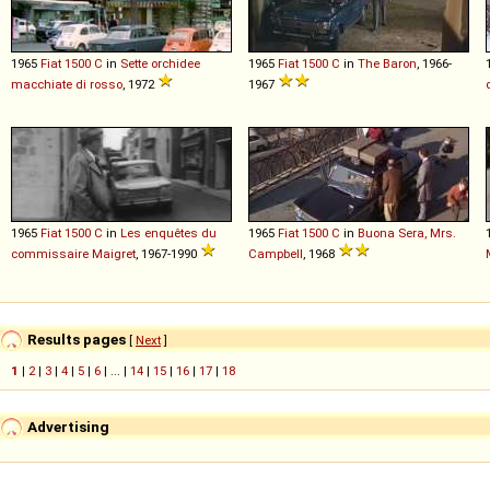
1965
Fiat
1500
C
in
Sette orchidee
1965
Fiat
1500
C
in
The Baron
, 1966-
macchiate di rosso
, 1972
1967
1965
Fiat
1500
C
in
Les enquêtes du
1965
Fiat
1500
C
in
Buona Sera, Mrs.
commissaire Maigret
, 1967-1990
Campbell
, 1968
Results pages
[
Next
]
1
|
2
|
3
|
4
|
5
|
6
| ... |
14
|
15
|
16
|
17
|
18
Advertising