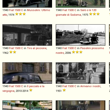
1940
Fiat
1500
C
in
Mussolini: Ultimo
1940
Fiat
1500
C
in
Salò o le 120
atto
, 1974
giornate di Sodoma
, 1975
1940
Fiat
1500
C
in
Tiro al piccione
,
1940
Fiat
1500
C
in
Pasolini prossimo
1962
nostro
, 2006
1940
Fiat
1500
C
in
Il peccato e la
1940
Fiat
1500
C
in
Arrivano i nostri
,
vergogna
, 2010-2014
1951