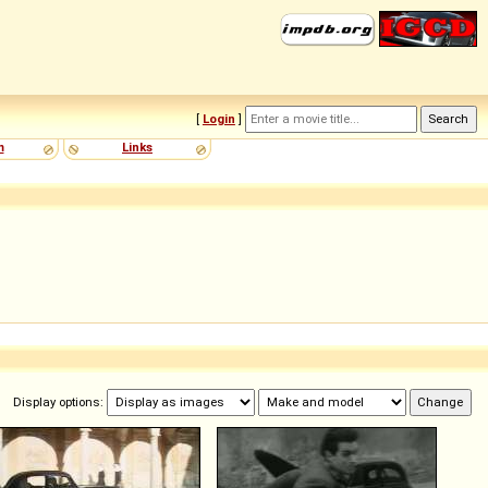
[
Login
]
m
Links
Display options: