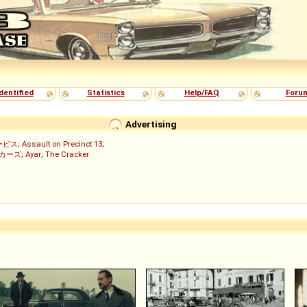
dentified
Statistics
Help/FAQ
Foru
Advertising
ービス
;
Assault on Precinct 13
;
ッカーズ
;
Ayar
;
The Cracker
)