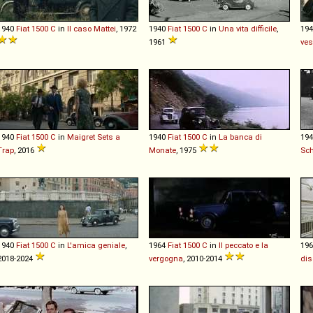
1940
Fiat
1500
C
in
Il caso Mattei
, 1972
1940
Fiat
1500
C
in
Una vita difficile
,
19
1961
ves
1940
Fiat
1500
C
in
Maigret Sets a
1940
Fiat
1500
C
in
La banca di
19
Trap
, 2016
Monate
, 1975
Sch
1940
Fiat
1500
C
in
L'amica geniale
,
1964
Fiat
1500
C
in
Il peccato e la
19
2018-2024
vergogna
, 2010-2014
dis