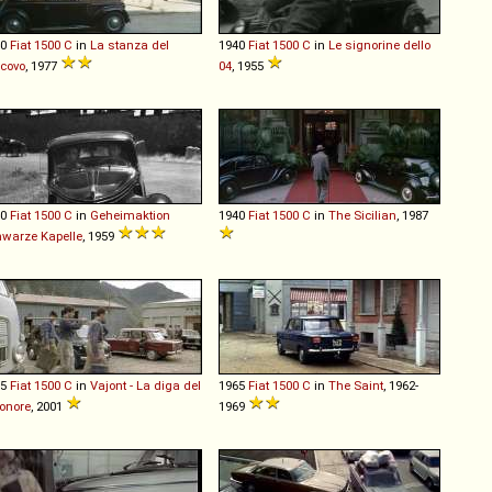
40
Fiat
1500
C
in
La stanza del
1940
Fiat
1500
C
in
Le signorine dello
covo
, 1977
04
, 1955
40
Fiat
1500
C
in
Geheimaktion
1940
Fiat
1500
C
in
The Sicilian
, 1987
warze Kapelle
, 1959
65
Fiat
1500
C
in
Vajont - La diga del
1965
Fiat
1500
C
in
The Saint
, 1962-
onore
, 2001
1969