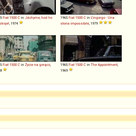
65
Fiat
1500
C
in
Jáchyme, hod ho
1965
Fiat
1500
C
in
L'ingorgo - Una
stroje!
, 1974
storia impossibile
, 1979
65
Fiat
1500
C
in
Życie na gorąco
,
1965
Fiat
1500
C
in
The Appointment
,
78
1969