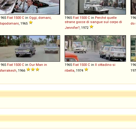
1965
Fiat
1500
C
in
Oggi, domani,
1965
Fiat
1500
C
in
Perché quelle
19
strane gocce di sangue sul corpo di
dopodomani
, 1965
do 
Jennifer?
, 1972
1965
Fiat
1500
C
in
Our Man in
1965
Fiat
1500
C
in
Il cittadino si
19
Marrakesh
, 1966
ribella
, 1974
19