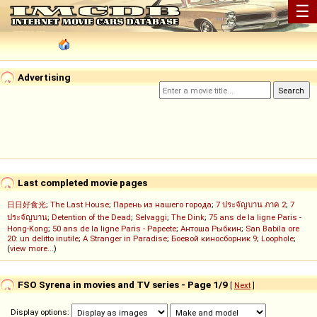
☰
Advertising
Last completed movie pages
日日好食光
;
The Last House
;
Парень из нашего города
;
7 ประจัญบาน ภาค 2
;
7
ประจัญบาน
;
Detention of the Dead
;
Selvaggi
;
The Dink
;
75 ans de la ligne Paris -
Hong-Kong
;
50 ans de la ligne Paris - Papeete
;
Антоша Рыбкин
;
San Babila ore
20: un delitto inutile
;
A Stranger in Paradise
;
Боевой киносборник 9
;
Loophole
;
(
view more...
)
FSO Syrena in movies and TV series - Page 1/9
[
Next
]
Display options: