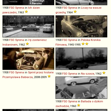
1958
FSO
Syrena
in
Ich dzien
1958
FSO
Syrena
in
Liczę na wasze
powszedni
, 1963
grzechy
, 1964
1958
FSO
Syrena
in
I ty zostaniesz
1958
FSO
Syrena
in
Polska Kronika
Indianinem
, 1962
Filmowa
, 1945-1995
1958
FSO
Syrena
in
Sprint przez historie
1958
FSO
Syrena
in
Na szosie
, 1962
Przemyslawa Babiarza
, 2008-2009
1958
FSO
Syrena
in
Ballada o dzikim
zachodzie
, 1960