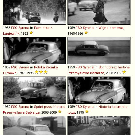
1958
FSO
Syrena
in
Pamiatka z
1959
FSO
Syrena
in
Wojna domowa
,
Lagiewnik
, 1962
1965-1966
1959
FSO
Syrena
in
Polska Kronika
1959
FSO
Syrena
in
Sprint przez historie
Filmowa
, 1945-1995
Przemyslawa Babiarza
, 2008-2009
1959
FSO
Syrena
in
Sprint przez historie
1959
FSO
Syrena
in
Historia kolem sie
Przemyslawa Babiarza
, 2008-2009
toczy
, 1995