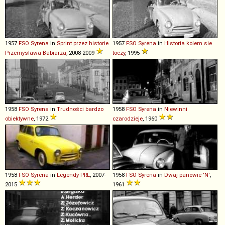
1957
FSO
Syrena
in
Sprint przez historie
1957
FSO
Syrena
in
Historia kolem sie
Przemyslawa Babiarza
, 2008-2009
toczy
, 1995
1958
FSO
Syrena
in
Trudności bardzo
1958
FSO
Syrena
in
Niewinni
obiektywne
, 1972
czarodzieje
, 1960
1958
FSO
Syrena
in
Legendy PRL
, 2007-
1958
FSO
Syrena
in
Dwaj panowie 'N'
,
2015
1961