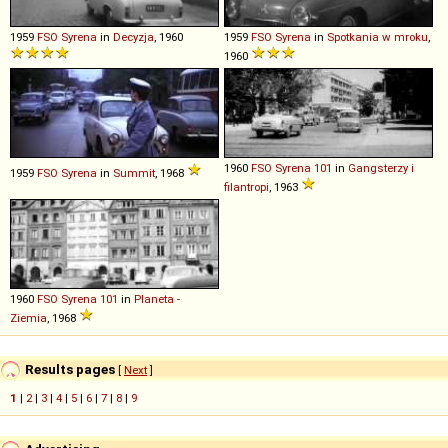
1959
FSO
Syrena
in
Decyzja
, 1960
1959
FSO
Syrena
in
Spotkania w mroku
,
1960
1960
FSO
Syrena
101
in
Gangsterzy i
1959
FSO
Syrena
in
Summit
, 1968
filantropi
, 1963
1960
FSO
Syrena
101
in
Planeta -
Ziemia
, 1968
Results pages
[
Next
]
1
|
2
|
3
|
4
|
5
|
6
|
7
|
8
|
9