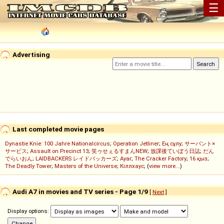
☰
Advertising
Last completed movie pages
Dynastie Knie: 100 Jahre Nationalcircus
;
Operation Jetliner
;
Ең сұлу
;
サーバント×
サービス
;
Assault on Precinct 13
;
笑ゥせぇるすまんNEW
;
放課後ていぼう日誌
;
だん
でらいおん
;
LAIDBACKERS レイドバッカーズ
;
Ayar
;
The Cracker Factory
;
16 қыз
;
The Deadly Tower
;
Masters of the Universe
;
Кіллхаус
; (
view more...
)
Audi A7 in movies and TV series - Page 1/9
[
Next
]
Display options: