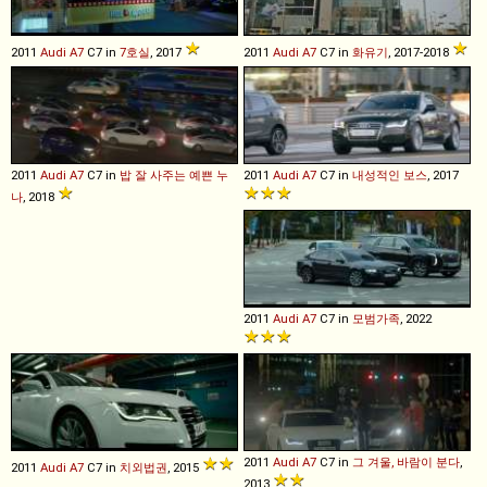
2011
Audi
A7
C7 in
7호실
, 2017
2011
Audi
A7
C7 in
화유기
, 2017-2018
2011
Audi
A7
C7 in
밥 잘 사주는 예쁜 누
2011
Audi
A7
C7 in
내성적인 보스
, 2017
나
, 2018
2011
Audi
A7
C7 in
모범가족
, 2022
2011
Audi
A7
C7 in
그 겨울, 바람이 분다
,
2011
Audi
A7
C7 in
치외법권
, 2015
2013