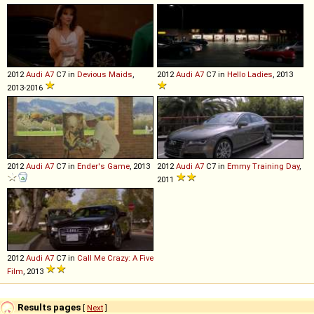
2012
Audi
A7
C7 in
Devious Maids
,
2012
Audi
A7
C7 in
Hello Ladies
, 2013
2013-2016
2012
Audi
A7
C7 in
Ender's Game
, 2013
2012
Audi
A7
C7 in
Emmy Training Day
,
2011
2012
Audi
A7
C7 in
Call Me Crazy: A Five
Film
, 2013
Results pages
[
Next
]