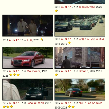
2011
Audi
A7
C7 in
중증외상센터
, 2025
2011
Audi
A7
C7 in
알함브라 궁전의 추억
,
2011
Audi
A7
C7 in
시호
, 2020
2018-2019
2012
Audi
A7
C7 in
Motorweek
, 1981-
2012
Audi
A7
C7 in
Smash
, 2012-2013
2026
2012
Audi
A7
C7 in
Robot & Frank
, 2012
2012
Audi
A7
C7 in
NCIS: Los Angeles
,
2009-2023