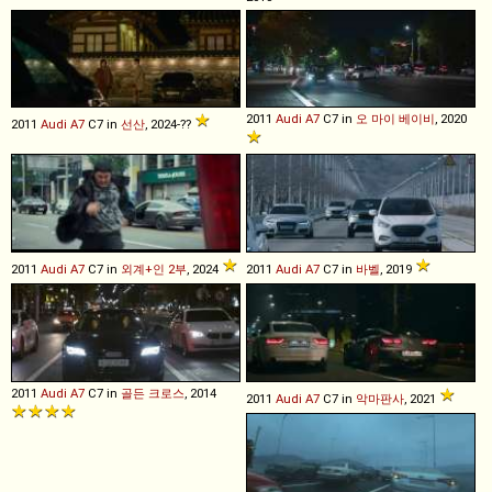
2011
Audi
A7
C7 in
오 마이 베이비
, 2020
2011
Audi
A7
C7 in
선산
, 2024-??
2011
Audi
A7
C7 in
외계+인 2부
, 2024
2011
Audi
A7
C7 in
바벨
, 2019
2011
Audi
A7
C7 in
골든 크로스
, 2014
2011
Audi
A7
C7 in
악마판사
, 2021