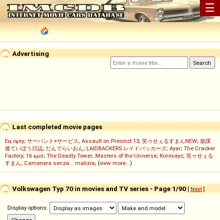
☰
Advertising
Last completed movie pages
Ең сұлу
;
サーバント×サービス
;
Assault on Precinct 13
;
笑ゥせぇるすまんNEW
;
放課
後ていぼう日誌
;
だんでらいおん
;
LAIDBACKERS レイドバッカーズ
;
Ayar
;
The Cracker
Factory
;
16 қыз
;
The Deadly Tower
;
Masters of the Universe
;
Кіллхаус
;
笑ゥせぇる
すまん
;
Cameriera senza... malizia
; (
view more...
)
Volkswagen Typ 70 in movies and TV series - Page 1/90
[
Next
]
Display options: