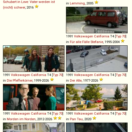
Schubert in Love: Vater werden ist
in
Lemming
, 2005
(nicht) schwer
, 2016
1991
Volkswagen
California
T4 [
Typ 70
]
in
Für alle Fälle Stefanie
, 1995-2004
1991
Volkswagen
California
T4 [
Typ 70
]
1991
Volkswagen
California
T4 [
Typ 70
]
in
Die Pfefferkörner
, 1999-2026
in
Der Alte
, 1977-2026
1991
Volkswagen
California
T4 [
Typ 70
]
1991
Volkswagen
California
T4 [
Typ 70
]
in
Morden im Norden
, 2012-2026
in
Pan Tau
, 2020