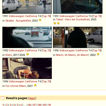
1991
Volkswagen
California
T4 [
Typ 70
]
1991
Volkswagen
California
T4 [
Typ 70
]
in
Tatort - Herz der Dunkelheit
, 2025
in
Stubbe - Ausgeliefert
, 2022
1992
Volkswagen
California
T4 [
Typ 70
]
1996
Volkswagen
California
T4 [
Typ 70
]
in
Klem
, 2017-2026
in
Mann, oh Mann, oh Mann!
, 2002
1996
Volkswagen
California
T4 [
Typ 70
]
in
Für immer Eltern
, 2021
Results pages
[
Next
]
1
|
2
|
3
|
4
|
5
|
6
| ... |
86
|
87
|
88
|
89
|
90