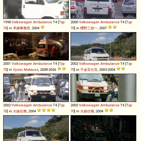
1998
Volkswagen
Ambulance
T4 [
Typ
2000
Volkswagen
Ambulance
T4 [
Typ
70
] in
求婚事務所
, 2004
70
] in
櫻野三加一
, 2007
2001
Volkswagen
Ambulance
T4 [
Typ
2002
Volkswagen
Ambulance
T4 [
Typ
70
] in
Ojciec Mateusz
, 2008-2026
70
] in
千金百分百
, 2003-2004
2002
Volkswagen
Ambulance
T4 [
Typ
2002
Volkswagen
Ambulance
T4 [
Typ
70
] in
火線任務
, 2004
70
] in
火線任務
, 2004