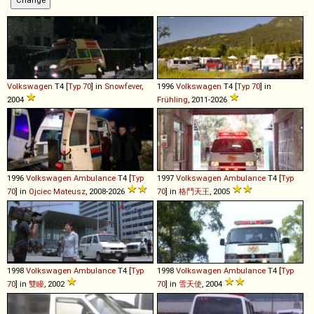
Volkswagen
T4 [
Typ 70
] in
Snowfever
,
1996
Volkswagen
T4 [
Typ 70
] in
2004
Frühling
, 2011-2026
1996
Volkswagen
Ambulance
T4 [
Typ
1997
Volkswagen
Ambulance
T4 [
Typ
70
] in
Ojciec Mateusz
, 2008-2026
70
] in
格鬥天王
, 2005
1998
Volkswagen
Ambulance
T4 [
Typ
1998
Volkswagen
Ambulance
T4 [
Typ
70
] in
雙瞳
, 2002
70
] in
雪天使
, 2004